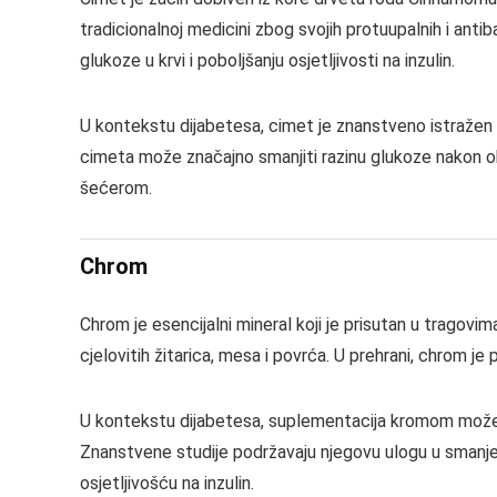
tradicionalnoj medicini zbog svojih protuupalnih i anti
glukoze u krvi i poboljšanju osjetljivosti na inzulin.
U kontekstu dijabetesa, cimet je znanstveno istražen k
cimeta može značajno smanjiti razinu glukoze nakon obr
šećerom.
Chrom
Chrom je esencijalni mineral koji je prisutan u tragovim
cjelovitih žitarica, mesa i povrća. U prehrani, chrom je p
U kontekstu dijabetesa, suplementacija kromom može po
Znanstvene studije podržavaju njegovu ulogu u smanjen
osjetljivošću na inzulin.