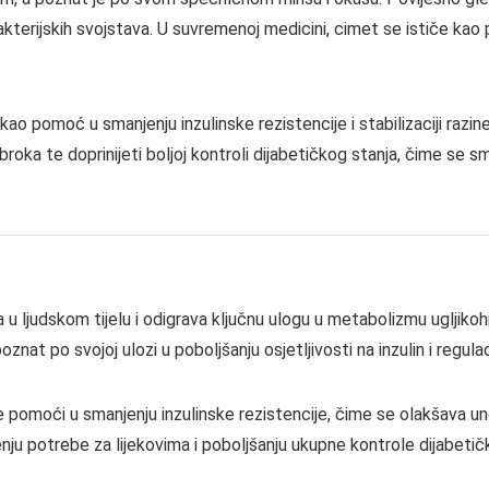
bakterijskih svojstava. U suvremenoj medicini, cimet se ističe kao 
ao pomoć u smanjenju inzulinske rezistencije i stabilizaciji razi
oka te doprinijeti boljoj kontroli dijabetičkog stanja, čime se sm
a u ljudskom tijelu i odigrava ključnu ulogu u metabolizmu ugljikoh
oznat po svojoj ulozi u poboljšanju osjetljivosti na inzulin i regulac
moći u smanjenju inzulinske rezistencije, čime se olakšava unos 
ju potrebe za lijekovima i poboljšanju ukupne kontrole dijabeti