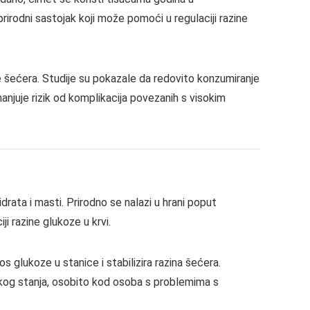
prirodni sastojak koji može pomoći u regulaciji razine
ne šećera. Studije su pokazale da redovito konzumiranje
anjuje rizik od komplikacija povezanih s visokim
idrata i masti. Prirodno se nalazi u hrani poput
iji razine glukoze u krvi.
glukoze u stanice i stabilizira razina šećera.
čkog stanja, osobito kod osoba s problemima s