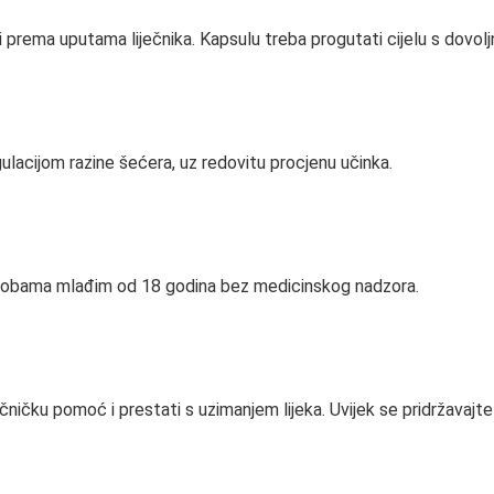
prema uputama liječnika. Kapsulu treba progutati cijelu s dovoljno
egulacijom razine šećera, uz redovitu procjenu učinka.
sobama mlađim od 18 godina bez medicinskog nadzora.
ječničku pomoć i prestati s uzimanjem lijeka. Uvijek se pridržavaj