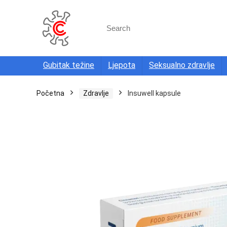
Search
for:
Gubitak težine
Ljepota
Seksualno zdravlje
Početna
Zdravlje
Insuwell kapsule