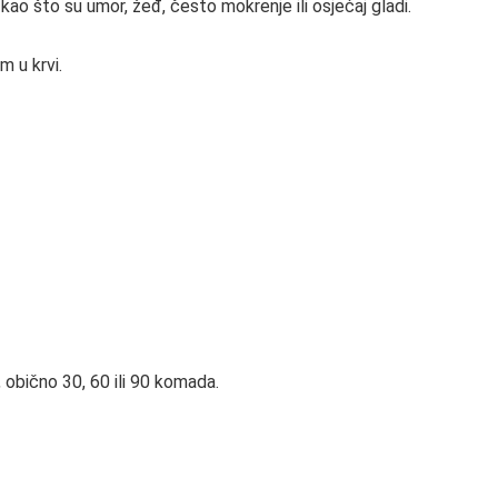
o što su umor, žeđ, često mokrenje ili osjećaj gladi.
m u krvi.
u, obično 30, 60 ili 90 komada.