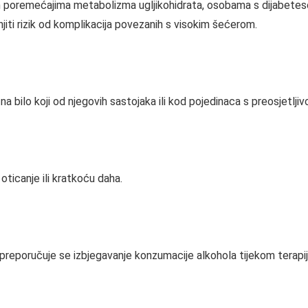
 poremećajima metabolizma ugljikohidrata, osobama s dijabetesom
njiti rizik od komplikacija povezanih s visokim šećerom.
u na bilo koji od njegovih sastojaka ili kod pojedinaca s preosjetlj
oticanje ili kratkoću daha.
 preporučuje se izbjegavanje konzumacije alkohola tijekom terapij