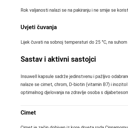
Rok valjanosti nalazi se na pakiranju i ne smije se kori
Uvjeti čuvanja
Lijek čuvati na sobnoj temperaturi do 25 °C, na suhom
Sastav i aktivni sastojci
Insuwell kapsule sadrže jedinstvenu i pažljivo odabranu
nalaze se cimet, chrom, D-biotin (vitamin B7) i inozitol
optimalnog djelovanja na zdravlje osoba s dijabetesom
Cimet
Cimet je začin dobiven iz kore drveta roda Cinnamomum