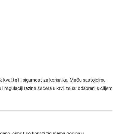
k kvalitet i sigurnost za korisnika. Među sastojcima
 regulaciji razine šećera u krvi, te su odabrani s ciljem
dano, cimet se koristi tisućama godina u