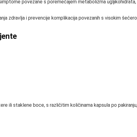
 simptome povezane s poremećajem metabolizma ugljikohidrata, ka
nja zdravlja i prevencije komplikacija povezanih s visokim šećero
ijente
istere ili staklene boce, s različitim količinama kapsula po pakiranj