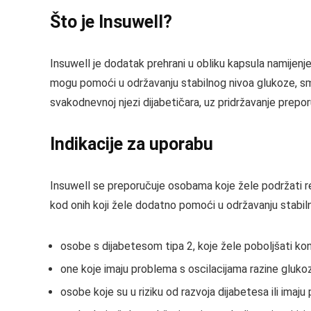
Što je Insuwell?
Insuwell je dodatak prehrani u obliku kapsula namijenje
mogu pomoći u održavanju stabilnog nivoa glukoze, sma
svakodnevnoj njezi dijabetičara, uz pridržavanje preporu
Indikacije za uporabu
Insuwell se preporučuje osobama koje žele podržati re
kod onih koji žele dodatno pomoći u održavanju stabiln
osobe s dijabetesom tipa 2, koje žele poboljšati kon
one koje imaju problema s oscilacijama razine gluko
osobe koje su u riziku od razvoja dijabetesa ili imaju