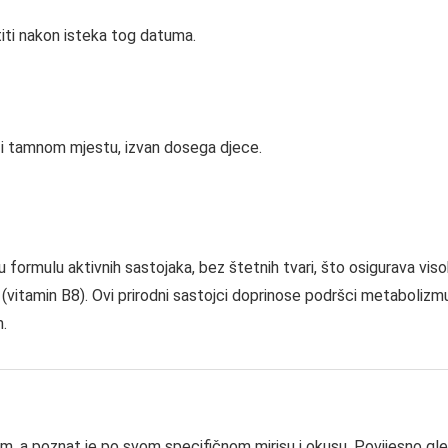
stiti nakon isteka tog datuma.
 i tamnom mjestu, izvan dosega djece.
 formulu aktivnih sastojaka, bez štetnih tvari, što osigurava viso
 (vitamin B8). Ovi prirodni sastojci doprinose podršci metabolizmu i
.
, a poznat je po svom specifičnom mirisu i okusu. Povijesno gle