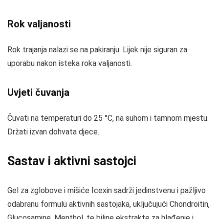
Rok valjanosti
Rok trajanja nalazi se na pakiranju. Lijek nije siguran za
uporabu nakon isteka roka valjanosti.
Uvjeti čuvanja
Čuvati na temperaturi do 25 °C, na suhom i tamnom mjestu.
Držati izvan dohvata djece.
Sastav i aktivni sastojci
Gel za zglobove i mišiće Icexin sadrži jedinstvenu i pažljivo
odabranu formulu aktivnih sastojaka, uključujući Chondroitin,
Glucosamine, Menthol, te biljne ekstrakte za hlađenje i