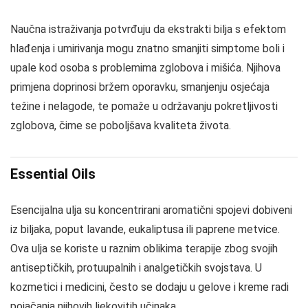
Naučna istraživanja potvrđuju da ekstrakti bilja s efektom
hlađenja i umirivanja mogu znatno smanjiti simptome boli i
upale kod osoba s problemima zglobova i mišića. Njihova
primjena doprinosi bržem oporavku, smanjenju osjećaja
težine i nelagode, te pomaže u održavanju pokretljivosti
zglobova, čime se poboljšava kvaliteta života.
Essential Oils
Esencijalna ulja su koncentrirani aromatični spojevi dobiveni
iz biljaka, poput lavande, eukaliptusa ili paprene metvice.
Ova ulja se koriste u raznim oblikima terapije zbog svojih
antiseptičkih, protuupalnih i analgetičkih svojstava. U
kozmetici i medicini, često se dodaju u gelove i kreme radi
pojačanja njihovih ljekovitih učinaka.