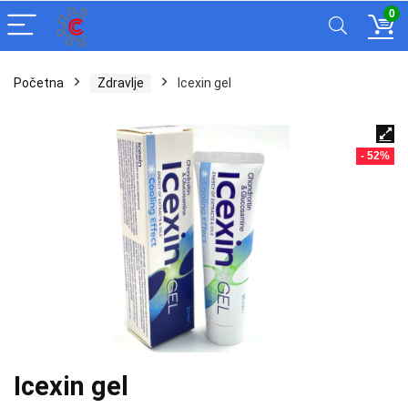
0
Početna
Zdravlje
Icexin gel
- 52%
Icexin gel