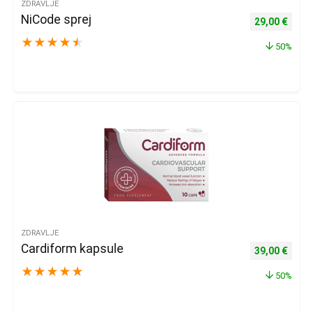
ZDRAVLJE
NiCode sprej
Izvorna cijena
Trenu
29,00
€
★
★
★
★
★
50%
ZDRAVLJE
Cardiform kapsule
Izvorna cijena
Trenu
39,00
€
★
★
★
★
★
50%