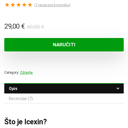
★
★
★
★
★
(
7
recenzije korisnika)
Izvorna
Trenutna
29,00
€
60,00
€
cijena
cijena
bila
je:
NARUČITI
je:
29,00 €.
60,00 €.
Category:
Zdravlje
Opis
Recenzije (7)
Što je Icexin?