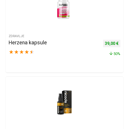
ZDRAVLJE
Herzena kapsule
Izvorna cijena
Trenu
39,00
€
★
★
★
★
★
50%