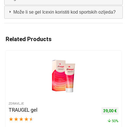
Može li se gel Icexin koristiti kod sportskih ozljeda?
Related Products
ZDRAVLJE
TRAUGEL gel
Izvorna cijena
Trenu
39,00
€
★
★
★
★
★
50%