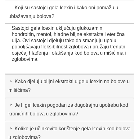
Koji su sastojci gela Icexin i kako oni pomažu u
ublažavanju bolova?
Sastojci gela Icexin uključuju glukozamin,
hondroitin, mentol, hladne biljne ekstrakte i eterična
ulja. Ovi sastojci djeluju tako da smanjuju upalu,
poboljšavaju fleksibilnost zglobova i pružaju trenutni
osjećaj hlađenja i olakšanja kod bolova u mišićima i
zglobovima.
Kako djeluju biljni ekstrakti u gelu Icexin na bolove u
mišićima?
Je li gel Icexin pogodan za dugotrajnu upotrebu kod
kroničnih bolova u zglobovima?
Koliko je učinkovito korištenje gela Icexin kod bolova
u zglobovima?