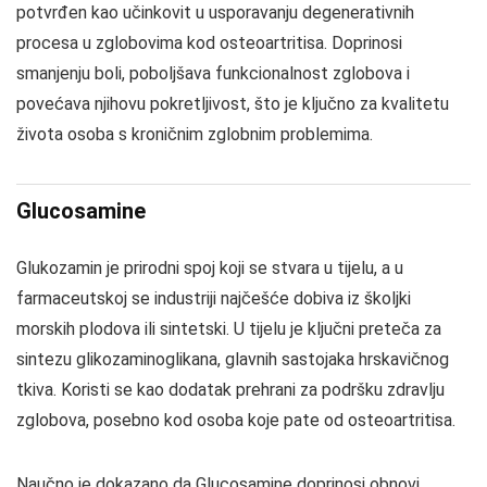
potvrđen kao učinkovit u usporavanju degenerativnih
procesa u zglobovima kod osteoartritisa. Doprinosi
smanjenju boli, poboljšava funkcionalnost zglobova i
povećava njihovu pokretljivost, što je ključno za kvalitetu
života osoba s kroničnim zglobnim problemima.
Glucosamine
Glukozamin je prirodni spoj koji se stvara u tijelu, a u
farmaceutskoj se industriji najčešće dobiva iz školjki
morskih plodova ili sintetski. U tijelu je ključni preteča za
sintezu glikozaminoglikana, glavnih sastojaka hrskavičnog
tkiva. Koristi se kao dodatak prehrani za podršku zdravlju
zglobova, posebno kod osoba koje pate od osteoartritisa.
Naučno je dokazano da Glucosamine doprinosi obnovi