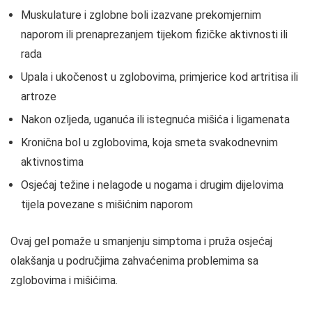
Muskulature i zglobne boli izazvane prekomjernim
naporom ili prenaprezanjem tijekom fizičke aktivnosti ili
rada
Upala i ukočenost u zglobovima, primjerice kod artritisa ili
artroze
Nakon ozljeda, uganuća ili istegnuća mišića i ligamenata
Kronična bol u zglobovima, koja smeta svakodnevnim
aktivnostima
Osjećaj težine i nelagode u nogama i drugim dijelovima
tijela povezane s mišićnim naporom
Ovaj gel pomaže u smanjenju simptoma i pruža osjećaj
olakšanja u područjima zahvaćenima problemima sa
zglobovima i mišićima.