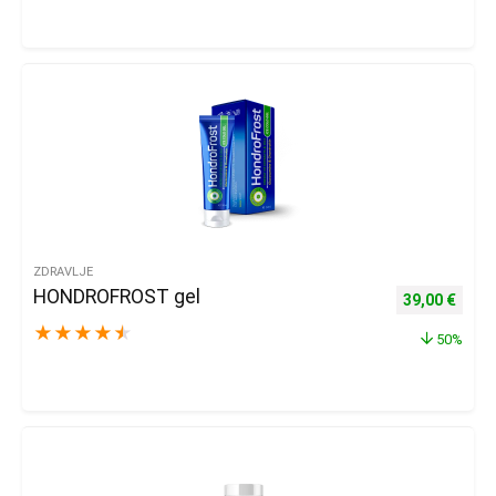
ZDRAVLJE
HONDROFROST gel
Izvorna cijena
Trenu
39,00
€
★
★
★
★
★
50%