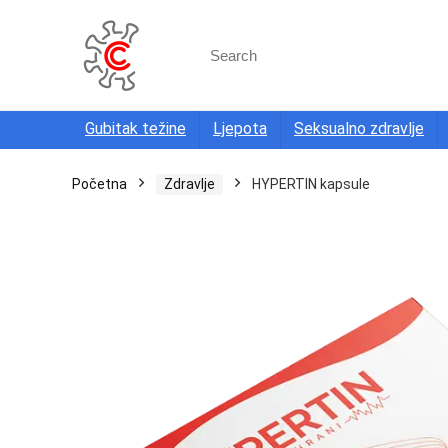
Search
for:
Gubitak težine
Ljepota
Seksualno zdravlje
Početna
Zdravlje
HYPERTIN kapsule