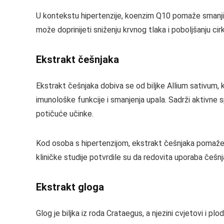
U kontekstu hipertenzije, koenzim Q10 pomaže smanjiti
može doprinijeti sniženju krvnog tlaka i poboljšanju cir
Ekstrakt češnjaka
Ekstrakt češnjaka dobiva se od biljke Allium sativum, 
imunološke funkcije i smanjenja upala. Sadrži aktivne s
potičuće učinke.
Kod osoba s hipertenzijom, ekstrakt češnjaka pomaže u 
kliničke studije potvrdile su da redovita uporaba češnjak
Ekstrakt gloga
Glog je biljka iz roda Crataegus, a njezini cvjetovi i pl