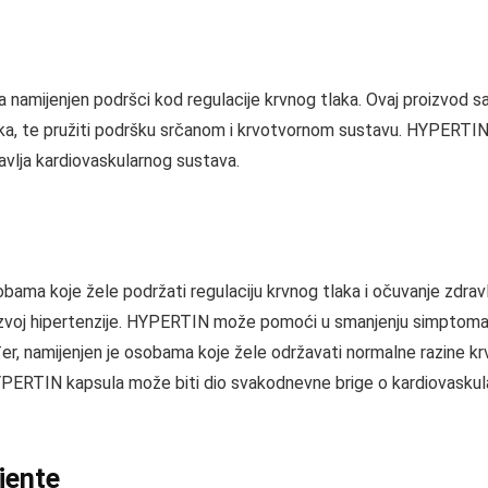
namijenjen podršci kod regulacije krvnog tlaka. Ovaj proizvod sad
ka, te pružiti podršku srčanom i krvotvornom sustavu. HYPERTIN
ravlja kardiovaskularnog sustava.
ma koje žele podržati regulaciju krvnog tlaka i očuvanje zdravlj
i razvoj hipertenzije. HYPERTIN može pomoći u smanjenju simptoma
akođer, namijenjen je osobama koje žele održavati normalne razine 
e HYPERTIN kapsula može biti dio svakodnevne brige o kardiovaskula
ijente