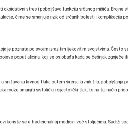
 oksidativni stres i poboljšava funkciju srčanog mišića. Brojne 
kulacije, čime se smanjuje rizik od srčanih bolesti i komplikacija 
koja je poznata po svojim izrazitim ljekovitim svojstvima. Često s
pojeve poput alicina, koji se oslobađa kada se češnjak zgnječe ili 
snižavanju krvnog tlaka putem širenja krvnih žila, poboljšanja pr
a može smanjiti sistolički i dijastolički tlak, te na taj način pri
odovi koriste se u tradicionalnoj medicini već stoljećima. Sadrži spo