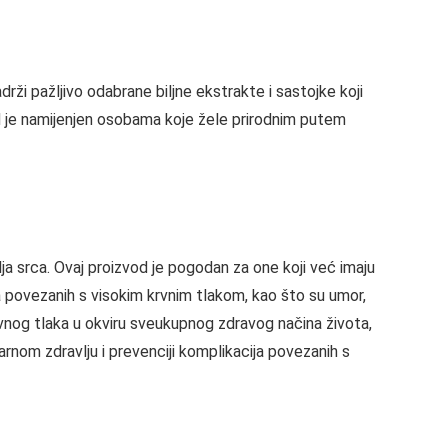
rži pažljivo odabrane biljne ekstrakte i sastojke koji
 je namijenjen osobama koje žele prirodnim putem
a srca. Ovaj proizvod je pogodan za one koji već imaju
 povezanih s visokim krvnim tlakom, kao što su umor,
krvnog tlaka u okviru sveukupnog zdravog načina života,
rnom zdravlju i prevenciji komplikacija povezanih s