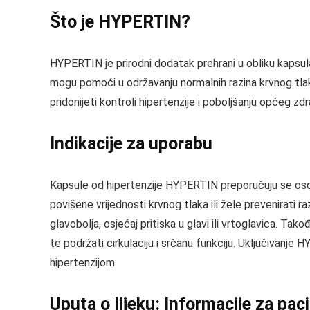
Što je HYPERTIN?
HYPERTIN je prirodni dodatak prehrani u obliku kapsula 
mogu pomoći u održavanju normalnih razina krvnog tla
pridonijeti kontroli hipertenzije i poboljšanju općeg zd
Indikacije za uporabu
Kapsule od hipertenzije HYPERTIN preporučuju se osoba
povišene vrijednosti krvnog tlaka ili žele prevenirat
glavobolja, osjećaj pritiska u glavi ili vrtoglavica. T
te podržati cirkulaciju i srčanu funkciju. Uključivanj
hipertenzijom.
Uputa o lijeku: Informacije za pac