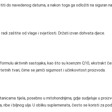
istiti do navedenog datuma, a nakon toga ga odložiti na siguran na
radi zaštite od vlage i svjetlosti. Držati izvan dohvata djece.
formulu aktivnih sastojaka, kao što su koenzim Q10, ekstrakt češn
etnih tvari, čime se jamči sigurnost i učinkovitost proizvoda.
nicama tijela, posebno u mitohondrijima, gdje sudjeluje u proizvodnj
 ribe i biljnog ulja. U obliku suplemenata, često se koristi za p