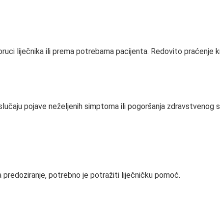
uci liječnika ili prema potrebama pacijenta. Redovito praćenje krv
lučaju pojave neželjenih simptoma ili pogoršanja zdravstvenog st
predoziranje, potrebno je potražiti liječničku pomoć.