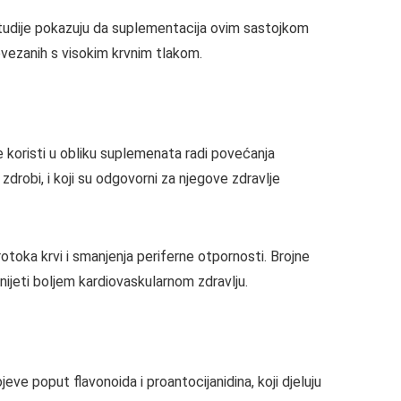
studije pokazuju da suplementacija ovim sastojkom
povezanih s visokim krvnim tlakom.
e koristi u obliku suplemenata radi povećanja
zdrobi, i koji su odgovorni za njegove zdravlje
otoka krvi i smanjenja periferne otpornosti. Brojne
donijeti boljem kardiovaskularnom zdravlju.
jeve poput flavonoida i proantocijanidina, koji djeluju