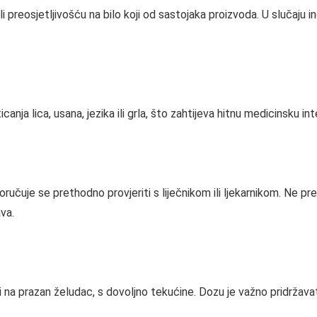
 preosjetljivošću na bilo koji od sastojaka proizvoda. U slučaju i
nja lica, usana, jezika ili grla, što zahtijeva hitnu medicinsku int
čuje se prethodno provjeriti s liječnikom ili ljekarnikom. Ne pre
va.
 na prazan želudac, s dovoljno tekućine. Dozu je važno pridržava