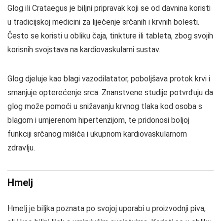
Glog ili Crataegus je biljni pripravak koji se od davnina koristi
u tradicijskoj medicini za liječenje srčanih i krvnih bolesti.
Često se koristi u obliku čaja, tinkture ili tableta, zbog svojih
korisnih svojstava na kardiovaskularni sustav.
Glog djeluje kao blagi vazodilatator, poboljšava protok krvi i
smanjuje opterećenje srca. Znanstvene studije potvrđuju da
glog može pomoći u snižavanju krvnog tlaka kod osoba s
blagom i umjerenom hipertenzijom, te pridonosi boljoj
funkciji srčanog mišića i ukupnom kardiovaskularnom
zdravlju.
Hmelj
Hmelj je biljka poznata po svojoj uporabi u proizvodnji piva,