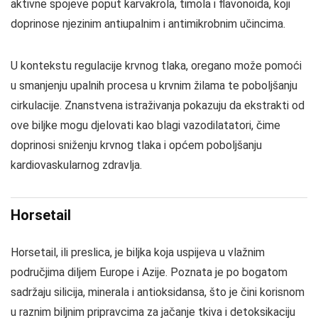
aktivne spojeve poput karvakrola, timola i flavonoida, koji
doprinose njezinim antiupalnim i antimikrobnim učincima.
U kontekstu regulacije krvnog tlaka, oregano može pomoći
u smanjenju upalnih procesa u krvnim žilama te poboljšanju
cirkulacije. Znanstvena istraživanja pokazuju da ekstrakti od
ove biljke mogu djelovati kao blagi vazodilatatori, čime
doprinosi sniženju krvnog tlaka i općem poboljšanju
kardiovaskularnog zdravlja.
Horsetail
Horsetail, ili preslica, je biljka koja uspijeva u vlažnim
područjima diljem Europe i Azije. Poznata je po bogatom
sadržaju silicija, minerala i antioksidansa, što je čini korisnom
u raznim biljnim pripravcima za jačanje tkiva i detoksikaciju