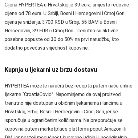
Cijena HYPERTEA u Hrvatskoj je 39 eura, umjesto redovne
cijene od 78 eura. U Srbiji, Bosni i Hercegovini i Crnoj Gori
cijena je sniženja: 3700 RSD u Srbiji, 55 BAM u Bosni i
Hercegovini, 39 EUR u Crnoj Gori. Trenutno su aktivne
posebne popuste od 30 do 50% na prvi narudžbu, što
dodatno povećava vrijednost kupovine.
Kupnja u ljekarni uz brzu dostavu
HYPERTEA možete naručiti bez recepta putem naše online
ljekarne “CroatiaCovid”. Napominjemo da ovaj proizvod
trenutno nije dostupan u običnim ljekarnama i lancima u
Hrvatskoj, Srbiji, Bosni i Hercegovini i Crnoj Gori, jer se
isporučuje u ograničenim količinama. Ne preporučuje se
kupovina putem marketplace platformi poput Amazon ili
DM, jer postoji mogućnost kupovine lažnih ili neoriginalnih