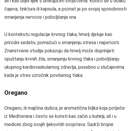
ali i kao biljni lijek s umirujućim svojstvima. Koristi se u obliku
čajeva, tinktura ili kapsula, a poznat je po svojoj sposobnosti
smanjenja nervoze i poboljšanja sna.
U kontekstu regulacije krvnog tlaka, hmelj djeluje kao
prirodni sedativ, pomažući u smanjenju stresa i napetosti.
Znanstvene studije pokazuju da hmelj može doprinijeti
opuštanju krvnih žila, smanjenju krvnog tlaka i poboljšanju
ukupnog kardiovaskularnog zdravlja, posebno u slučajevima
kada je stres uzročnik povišenog tlaka.
Oregano
Oregano, ili majčina dušica, je aromatična biljka koja potječe
iz Mediterana i često se koristi kao začin u kuhinji, ali i u
medicini zbog svojih ljekovitih svojstava. Sadrži brojne