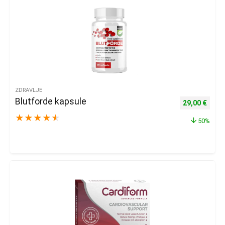
ZDRAVLJE
Blutforde kapsule
Izvorna cijena
Trenu
29,00
€
★
★
★
★
★
50%