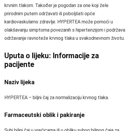
krvnim tlakom. Također je pogodan za one koji žele
prirodnim putem održavati ili poboljšati opće
kardiovaskularno zdravlje. HYPERTEA može pomoći u
olakšavanju simptoma povezanih s hipertenzijom i podržava
održavanje ravnoteže krvnog tlaka u svakodnevnom životu.
Uputa o lijeku: Informacije za
pacijente
Naziv lijeka
HYPERTEA – biljni čaj za normalizaciju krvnog tlaka.
Farmaceutski oblik i pakiranje
Suhi biljni čaj u vrećicama ili u obliku suhog biljnog čaja za