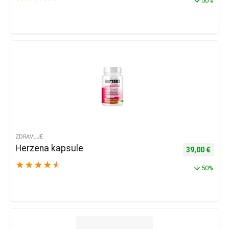
50%
ZDRAVLJE
Herzena kapsule
Izvorna cijena
Trenu
39,00
€
★
★
★
★
★
50%