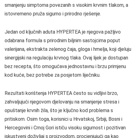
smanjenju simptoma povezanih s visokim krvnim tlakom, a
istovremeno pruža sigurno i prirodno rješenje.
Jedan od ključnih aduta HYPERTEA je njegova pažljivo
odabrana formula s prirodnim biljnim sastojcima poput
valerijana, ekstrakta zelenog čaja, gloga i hmelja, koji djeluju
sinergijski na regulaciju krvnog tlaka. Ovaj lijek je dostupan
bez recepta, što omogućava jednostavnu i brzu primjenu
kod kuće, bez potrebe za posjetom liječniku.
Rezultati korištenja HYPERTEA često su vidljivi brzo,
zahvaljujući njegovom djelovanju na smanjenje stresa i
opuštanje krvnih žila, što je ključno kod problema s
pritiskom. Osim toga, korisnici u Hrvatskoj, Srbiji, Bosni i
Hercegovini i Crnoj Gori ističu visoku sigurnost i pozitivan
iskustveni doživljaj s proizvodom, procjenjujući ga kao