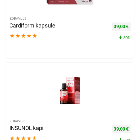
ZDRAVLJE
Cardiform kapsule
Izvorna cijena
Trenu
39,00
€
★
★
★
★
★
50%
ZDRAVLJE
INSUNOL kapi
Izvorna cijena
Trenu
39,00
€
★
★
★
★
★