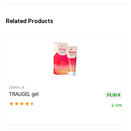
Related Products
ZDRAVLJE
TRAUGEL gel
Izvorna cijena
Trenu
39,00
€
★
★
★
★
★
50%