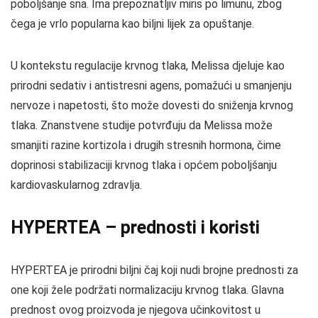
poboljšanje sna. Ima prepoznatljiv miris po limunu, zbog
čega je vrlo popularna kao biljni lijek za opuštanje.
U kontekstu regulacije krvnog tlaka, Melissa djeluje kao
prirodni sedativ i antistresni agens, pomažući u smanjenju
nervoze i napetosti, što može dovesti do sniženja krvnog
tlaka. Znanstvene studije potvrđuju da Melissa može
smanjiti razine kortizola i drugih stresnih hormona, čime
doprinosi stabilizaciji krvnog tlaka i općem poboljšanju
kardiovaskularnog zdravlja.
HYPERTEA – prednosti i koristi
HYPERTEA je prirodni biljni čaj koji nudi brojne prednosti za
one koji žele podržati normalizaciju krvnog tlaka. Glavna
prednost ovog proizvoda je njegova učinkovitost u