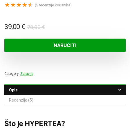
★
★
★
★
★
(
5
recenzije korisnika)
Izvorna
Trenutna
39,00
€
78,00
€
cijena
cijena
bila
je:
NARUČITI
je:
39,00 €.
78,00 €.
Category:
Zdravlje
Opis
Recenzije (5)
Što je HYPERTEA?