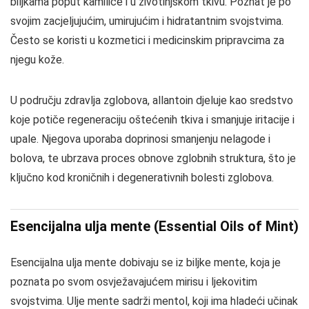
biljkama poput kamilice i u životinjskom tkivu. Poznat je po
svojim zacjeljujućim, umirujućim i hidratantnim svojstvima.
Često se koristi u kozmetici i medicinskim pripravcima za
njegu kože.
U području zdravlja zglobova, allantoin djeluje kao sredstvo
koje potiče regeneraciju oštećenih tkiva i smanjuje iritacije i
upale. Njegova uporaba doprinosi smanjenju nelagode i
bolova, te ubrzava proces obnove zglobnih struktura, što je
ključno kod kroničnih i degenerativnih bolesti zglobova.
Esencijalna ulja mente (Essential Oils of Mint)
Esencijalna ulja mente dobivaju se iz biljke mente, koja je
poznata po svom osvježavajućem mirisu i ljekovitim
svojstvima. Ulje mente sadrži mentol, koji ima hladeći učinak