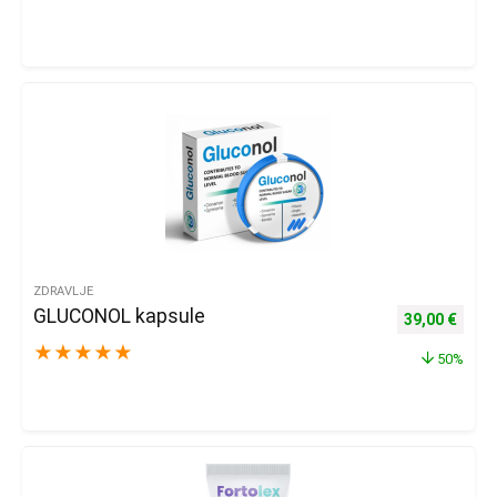
ZDRAVLJE
GLUCONOL kapsule
Izvorna cijena
Trenu
39,00
€
★
★
★
★
★
50%