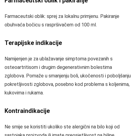
Farmaceutski oblik i pakiranje
Farmaceutski oblik: sprej za lokalnu primjenu. Pakiranje
obuhvaća bočicu s raspršivačem od 100 ml.
Terapijske indikacije
Namijenjen je za ublažavanje simptoma povezanih s
osteoartritisom i drugim degenerativnim bolestima
zglobova. Pomaže u smanjenju boli, ukočenosti i poboljšanju
pokretljivosti zglobova, posebno kod problema s koljenima,
kukovima i rukama.
Kontraindikacije
Ne smije se koristiti ukoliko ste alergični na bilo koji od
sastojaka proizvoda ili imate preosjetljivost na biljne