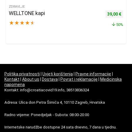
ZDRAVLJE
WELLTONE kapi
Izvorna cijena
Trenu
39,00
€
★
★
★
★
★
50%
Politika privatnosti
|
Uvjeti korištenja
|
Pravne informacije
|
Kontakt
|
About us
|
Dostava
|
Povrat i reklamacije
|
Medicinska
napomena
Kontakt: info@croatiacovid19.info, 38513836324
Adresa: Ulica don Petra Šimića 4, 10110 Zagreb, Hrvatska
Radno vrijeme: Ponedjeljak - Subota: 08:00-20:00
Internetske narudžbe dostupne 24 sata dnevno, 7 dana u tjednu.