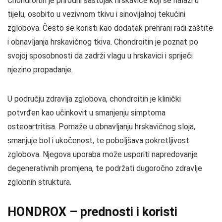
Chondroitin je prirodni sastojak hrskavice koji se nalazi u
tijelu, osobito u vezivnom tkivu i sinovijalnoj tekućini
zglobova. Često se koristi kao dodatak prehrani radi zaštite
i obnavljanja hrskavičnog tkiva. Chondroitin je poznat po
svojoj sposobnosti da zadrži vlagu u hrskavici i spriječi
njezino propadanje.
U području zdravlja zglobova, chondroitin je klinički
potvrđen kao učinkovit u smanjenju simptoma
osteoartritisa. Pomaže u obnavljanju hrskavičnog sloja,
smanjuje bol i ukočenost, te poboljšava pokretljivost
zglobova. Njegova uporaba može usporiti napredovanje
degenerativnih promjena, te podržati dugoročno zdravlje
zglobnih struktura.
HONDROX – prednosti i koristi