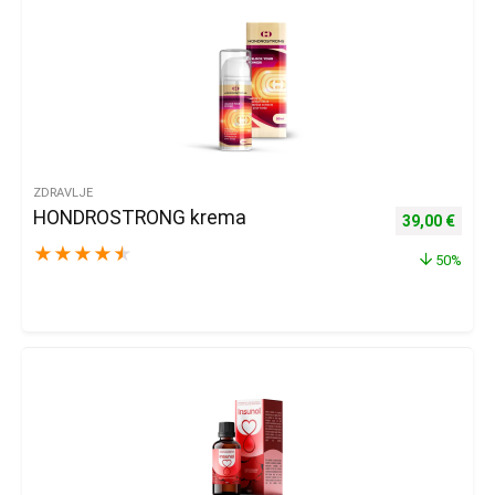
ZDRAVLJE
HONDROSTRONG krema
Izvorna cijena
Trenu
39,00
€
★
★
★
★
★
50%