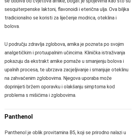
se dobiva od cvjetova arnike, bogat je spojevima kao što su
sesquiterpenske laktoni, flavonoidi i eterična ulja. Ova biljka
tradicionalno se koristi za liječenje modrica, oteklina i
bolova.
U području zdravlja zglobova, arnika je poznata po svojim
analgetičkim i protuupalnim učincima. Klinička istraživanja
pokazuju da ekstrakt arnike pomaže u smanjenju bolova i
upalnih procesa, te ubrzava zacjeljivanje i smanjuje oteklinu
na zahvaćenim zglobovima. Njegova uporaba može
doprinijeti bržem oporavku i olakšanju simptoma kod
problema s mišićima i zglobovima.
Panthenol
Panthenol je oblik provitamina B5, koji se prirodno nalazi u