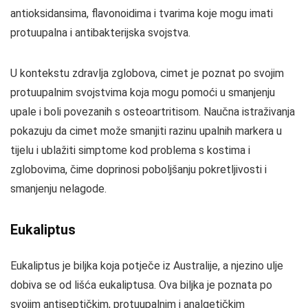
antioksidansima, flavonoidima i tvarima koje mogu imati
protuupalna i antibakterijska svojstva.
U kontekstu zdravlja zglobova, cimet je poznat po svojim
protuupalnim svojstvima koja mogu pomoći u smanjenju
upale i boli povezanih s osteoartritisom. Naučna istraživanja
pokazuju da cimet može smanjiti razinu upalnih markera u
tijelu i ublažiti simptome kod problema s kostima i
zglobovima, čime doprinosi poboljšanju pokretljivosti i
smanjenju nelagode.
Eukaliptus
Eukaliptus je biljka koja potječe iz Australije, a njezino ulje
dobiva se od lišća eukaliptusa. Ova biljka je poznata po
svojim antiseptičkim, protuupalnim i analgetičkim