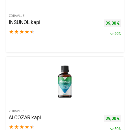
ZDRAVLJE
INSUNOL kapi
Izvorna cijena
Trenu
39,00
€
★
★
★
★
★
50%
ZDRAVLJE
ALCOZAR kapi
Izvorna cijena
Trenu
39,00
€
★
★
★
★
★
50%