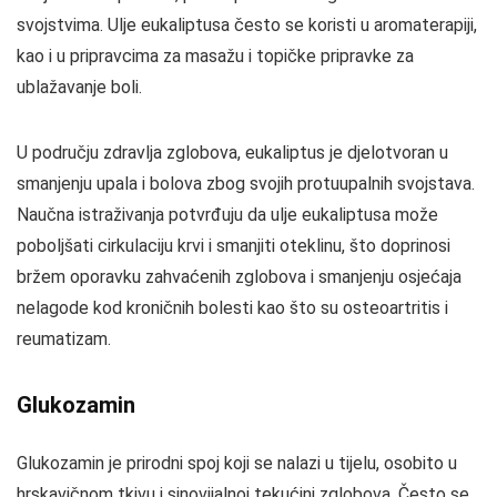
svojstvima. Ulje eukaliptusa često se koristi u aromaterapiji,
kao i u pripravcima za masažu i topičke pripravke za
ublažavanje boli.
U području zdravlja zglobova, eukaliptus je djelotvoran u
smanjenju upala i bolova zbog svojih protuupalnih svojstava.
Naučna istraživanja potvrđuju da ulje eukaliptusa može
poboljšati cirkulaciju krvi i smanjiti oteklinu, što doprinosi
bržem oporavku zahvaćenih zglobova i smanjenju osjećaja
nelagode kod kroničnih bolesti kao što su osteoartritis i
reumatizam.
Glukozamin
Glukozamin je prirodni spoj koji se nalazi u tijelu, osobito u
hrskavičnom tkivu i sinovijalnoj tekućini zglobova. Često se