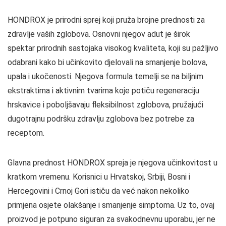
HONDROX je prirodni sprej koji pruža brojne prednosti za
zdravlje vaših zglobova. Osnovni njegov adut je širok
spektar prirodnih sastojaka visokog kvaliteta, koji su pažljivo
odabrani kako bi učinkovito djelovali na smanjenje bolova,
upala i ukočenosti. Njegova formula temelji se na biljnim
ekstraktima i aktivnim tvarima koje potiču regeneraciju
hrskavice i poboljšavaju fleksibilnost zglobova, pružajući
dugotrajnu podršku zdravlju zglobova bez potrebe za
receptom.
Glavna prednost HONDROX spreja je njegova učinkovitost u
kratkom vremenu. Korisnici u Hrvatskoj, Srbiji, Bosni i
Hercegovini i Crnoj Gori ističu da već nakon nekoliko
primjena osjete olakšanje i smanjenje simptoma. Uz to, ovaj
proizvod je potpuno siguran za svakodnevnu uporabu, jer ne