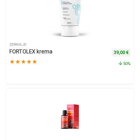
ZDRAVLJE
FORTOLEX krema
Izvorna cijena
Trenu
39,00
€
★
★
★
★
★
50%