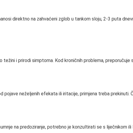
 nanosi direktno na zahvaćeni zglob u tankom sloju, 2-3 puta dne
 o težini i prirodi simptoma. Kod kroničnih problema, preporučuje
pojave neželjenih efekata ili iritacije, primjena treba prekinuti. 
mnje na predoziranje, potrebno je konzultirati se s liječnikom ili 