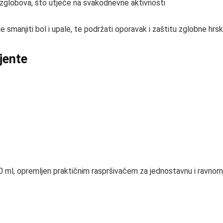
zglobova, što utječe na svakodnevne aktivnosti
smanjiti bol i upale, te podržati oporavak i zaštitu zglobne hrsk
ijente
50 ml, opremljen praktičnim raspršivačem za jednostavnu i ravnom