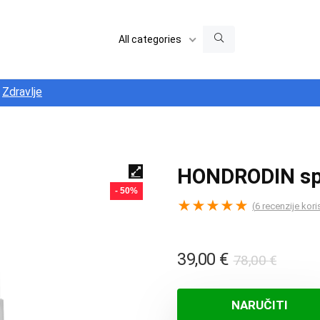
All categories
Zdravlje
HONDRODIN sp
- 50%
★
★
★
★
★
(
6
recenzije kori
Izvor
Trenu
39,00
€
78,00
€
cijena
cijena
bila
je:
NARUČITI
je:
39,00 