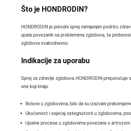
Što je HONDRODIN?
HONDRODIN je prirodni sprej namijenjen podršci zdravlj
upala povezanih sa problemima zglobova, te pridonosi nj
zglobova svakodnevno.
Indikacije za uporabu
Sprej za zdravlje zglobova HONDRODIN preporučuje se
one koji imaju:
Bolove u zglobovima, bilo da su izazvani prekomjer
Ukočenost i osjećaj zategnutosti u zglobovima, pos
Upalne procese u zglobovima povezane s artrozom 