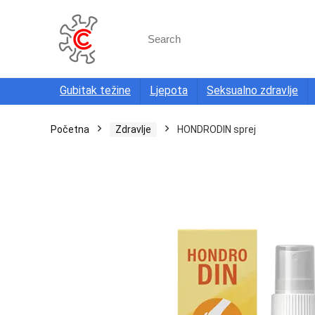
Search
for:
Gubitak težine
Ljepota
Seksualno zdravlje
Početna
Zdravlje
HONDRODIN sprej