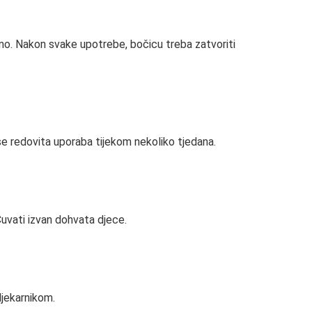
vno. Nakon svake upotrebe, bočicu treba zatvoriti
 se redovita uporaba tijekom nekoliko tjedana.
Čuvati izvan dohvata djece.
ljekarnikom.