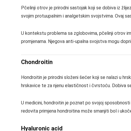
Pčelinji otrov je prirodni sastojak koji se dobiva iz žli
svojim protuupalnim i analgetskim svojstvima. Ovaj sas
U kontekstu problema sa zglobovima, pčelinji otrov i
promjenama. Njegova anti-upalna svojstva mogu doprin
Chondroitin
Hondroitin je prirodni složeni šećer koji se nalazi u hr
hrskavice te za njenu elastičnost i čvrstoću. Dobiva se 
U medicini, hondroitin je poznat po svojoj sposobnost
redovita primjena hondroitina može smanjiti bol i ukoč
Hyaluronic acid