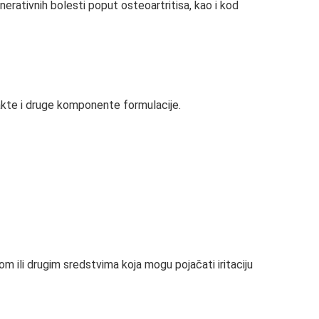
erativnih bolesti poput osteoartritisa, kao i kod
rakte i druge komponente formulacije.
m ili drugim sredstvima koja mogu pojačati iritaciju