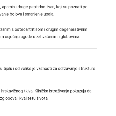
n, apamin i druge peptidne tvari, koji su poznati po
vanje bolova i smanjenje upala.
zanim s osteoartritisom i drugim degenerativnim
pćem osjećaju ugode u zahvaćenim zglobovima.
u tijelu i od velike je važnosti za održavanje strukture
rskavičnog tkiva. Klinička istraživanja pokazuju da
zglobova i kvalitetu života.