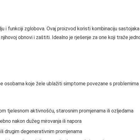
u i funkciji zglobova. Ovaj proizvod koristi kombinaciju sastojak
ihovoj obnovi i zaštiti. Idealno je rješenje za one koji traže jedn
 osobama koje žele ublažiti simptome povezane s problemima zgl
nom tjelesnom aktivnošću, starosnim promjenama ili ozljedama
ebno nakon dužeg mirovanja ili napora
ili drugim degenerativnim promjenama