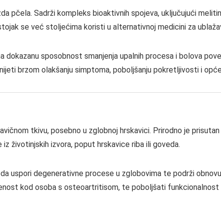
jezda pčela. Sadrži kompleks bioaktivnih spojeva, uključujući meliti
tojak se već stoljećima koristi u alternativnoj medicini za ublaža
ma dokazanu sposobnost smanjenja upalnih procesa i bolova pove
ijeti brzom olakšanju simptoma, poboljšanju pokretljivosti i o
skavičnom tkivu, posebno u zglobnoj hrskavici. Prirodno je prisutan 
iz životinjskih izvora, poput hrskavice riba ili goveda.
i da uspori degenerativne procese u zglobovima te podrži obnovu h
enost kod osoba s osteoartritisom, te poboljšati funkcionalnost 