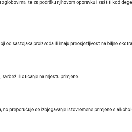
u zglobovima, te za podršku njihovom oporavku i zaštiti kod degen
ji od sastojaka proizvoda ili imaju preosjetljivost na biljne ekst
 svrbež ili oticanje na mjestu primjene.
a, no preporučuje se izbjegavanje istovremene primjene s alkoholo