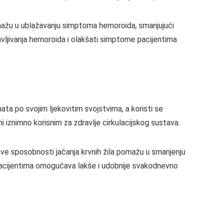
ažu u ublažavanju simptoma hemoroida, smanjujući
vljivanja hemoroida i olakšati simptome pacijentima
a po svojim ljekovitim svojstvima, a koristi se
ni iznimno korisnim za zdravlje cirkulacijskog sustava.
ve sposobnosti jačanja krvnih žila pomažu u smanjenju
pacijentima omogućava lakše i udobnije svakodnevno