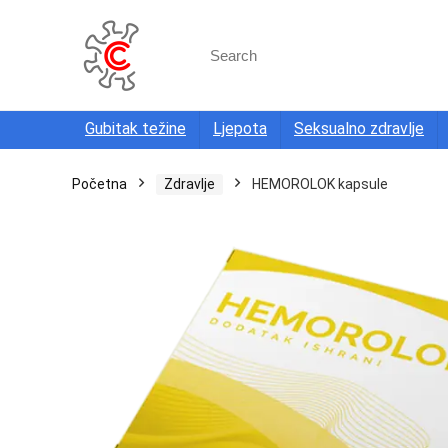
Search
for:
Gubitak težine
Ljepota
Seksualno zdravlje
Početna
Zdravlje
HEMOROLOK kapsule