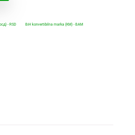
7.400,00 €.
(рсд) - RSD
BiH konvertibilna marka (KM) - BAM