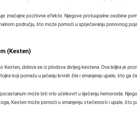
je značajne pozitivne efekte. Njegove protuupalne osobine pom
u analnom području, što može pomoći u sprječavanju ponovnog poja
m (Kesten)
sten, dobiva se iz plodova divljeg kestena. Ova biljka je poznat
tojke koji pomažu u jačanju krvnih žila i smanjenju upale, što ga či
ocastanum može biti vrlo učinkovit u liječenju hemoroida. Njego
 toga, Kesten može pomoći u smanjenju otečenosti i upale, što 