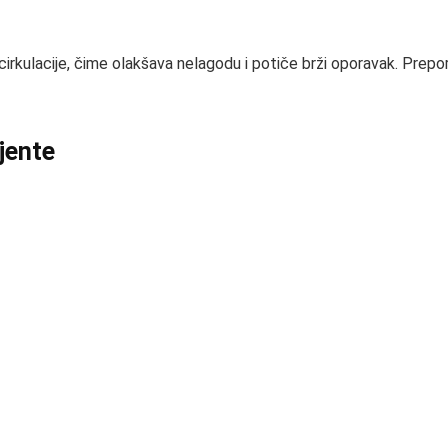
kulacije, čime olakšava nelagodu i potiče brži oporavak. Preporu
ijente