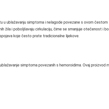
u ublažavanju simptoma i nelagode povezane s ovom čestom teg
nih žila i poboljšavaju cirkulaciju, čime se smanjuje otečenost i 
uspojava koje često prate tradicionalne lijekove.
lažavanje simptoma povezanih s hemoroidima. Ovaj proizvod može