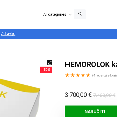
All categories
Zdravlje
HEMOROLOK ka
- 50%
★
★
★
★
★
(
4
recenzije kori
3.700,00
€
7.400,00
€
NARUČITI