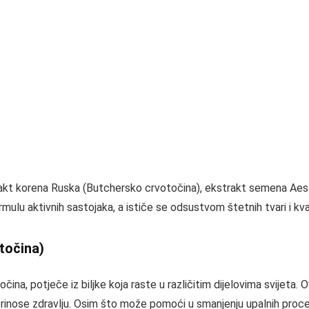
t korena Ruska (Butchersko crvotočina), ekstrakt semena Aescu
ormulu aktivnih sastojaka, a ističe se odsustvom štetnih tvari i k
točina)
a, potječe iz biljke koja raste u različitim dijelovima svijeta. Ova
oprinose zdravlju. Osim što može pomoći u smanjenju upalnih proces