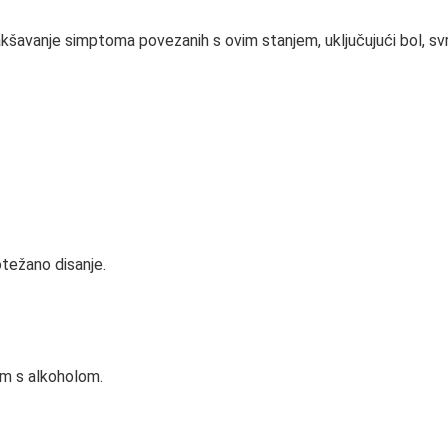
šavanje simptoma povezanih s ovim stanjem, uključujući bol, svr
 otežano disanje.
m s alkoholom.