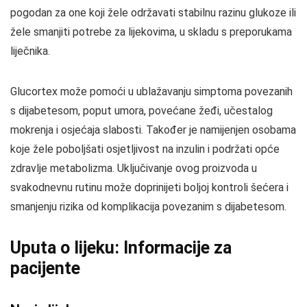
pogodan za one koji žele održavati stabilnu razinu glukoze ili
žele smanjiti potrebe za lijekovima, u skladu s preporukama
liječnika.
Glucortex može pomoći u ublažavanju simptoma povezanih
s dijabetesom, poput umora, povećane žeđi, učestalog
mokrenja i osjećaja slabosti. Također je namijenjen osobama
koje žele poboljšati osjetljivost na inzulin i podržati opće
zdravlje metabolizma. Uključivanje ovog proizvoda u
svakodnevnu rutinu može doprinijeti boljој kontroli šećera i
smanjenju rizika od komplikacija povezanim s dijabetesom.
Uputa o lijeku: Informacije za
pacijente