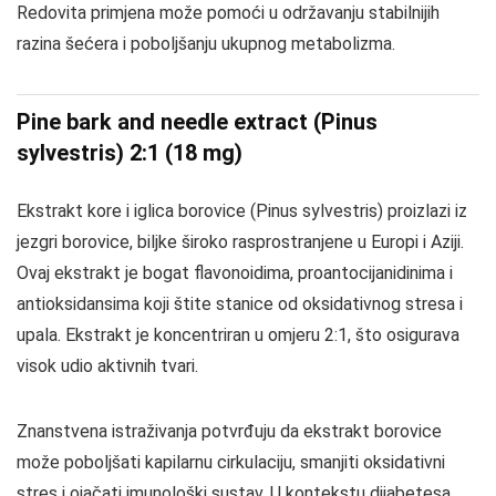
Redovita primjena može pomoći u održavanju stabilnijih
razina šećera i poboljšanju ukupnog metabolizma.
Pine bark and needle extract (Pinus
sylvestris) 2:1 (18 mg)
Ekstrakt kore i iglica borovice (Pinus sylvestris) proizlazi iz
jezgri borovice, biljke široko rasprostranjene u Europi i Aziji.
Ovaj ekstrakt je bogat flavonoidima, proantocijanidinima i
antioksidansima koji štite stanice od oksidativnog stresa i
upala. Ekstrakt je koncentriran u omjeru 2:1, što osigurava
visok udio aktivnih tvari.
Znanstvena istraživanja potvrđuju da ekstrakt borovice
može poboljšati kapilarnu cirkulaciju, smanjiti oksidativni
stres i ojačati imunološki sustav. U kontekstu dijabetesa,