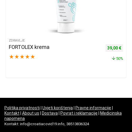
ZDRAVLJE
FORTOLEX krema
Izvorna cijena
Trenu
39,00
€
★
★
★
★
★
50%
Politika privatnosti
|
Uvjeti korištenja
|
Pravne informacije
|
Kontakt
|
About us
|
Dostava
|
Povrat i reklamacije
|
Medicinska
napomena
Kontakt: info@croatiacovid19.info, 38513836324