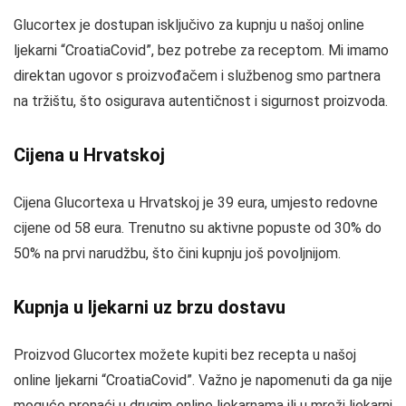
Glucortex je dostupan isključivo za kupnju u našoj online
ljekarni “CroatiaCovid”, bez potrebe za receptom. Mi imamo
direktan ugovor s proizvođačem i službenog smo partnera
na tržištu, što osigurava autentičnost i sigurnost proizvoda.
Cijena u Hrvatskoj
Cijena Glucortexa u Hrvatskoj je 39 eura, umjesto redovne
cijene od 58 eura. Trenutno su aktivne popuste od 30% do
50% na prvi narudžbu, što čini kupnju još povoljnijom.
Kupnja u ljekarni uz brzu dostavu
Proizvod Glucortex možete kupiti bez recepta u našoj
online ljekarni “CroatiaCovid”. Važno je napomenuti da ga nije
moguće pronaći u drugim online ljekarnama ili u mreži ljekarni