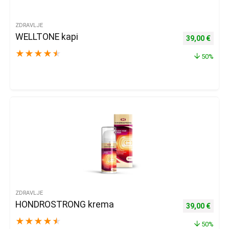
ZDRAVLJE
WELLTONE kapi
Izvorna cijena
Trenu
39,00
€
★
★
★
★
★
50%
ZDRAVLJE
HONDROSTRONG krema
Izvorna cijena
Trenu
39,00
€
★
★
★
★
★
50%