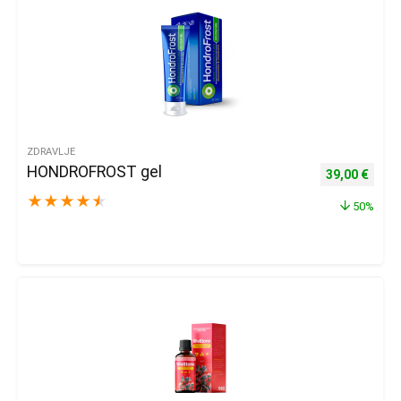
ZDRAVLJE
HONDROFROST gel
Izvorna cijena
Trenu
39,00
€
★
★
★
★
★
50%