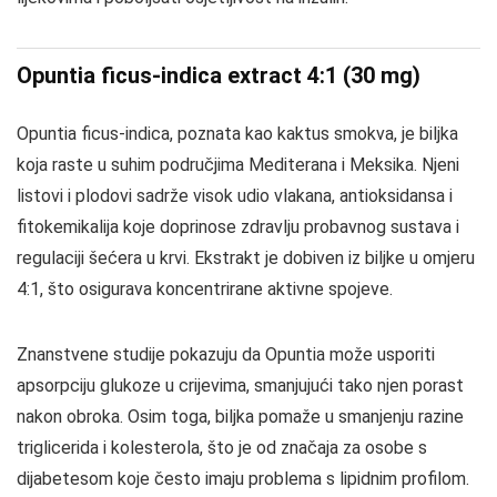
Opuntia ficus-indica extract 4:1 (30 mg)
Opuntia ficus-indica, poznata kao kaktus smokva, je biljka
koja raste u suhim područjima Mediterana i Meksika. Njeni
listovi i plodovi sadrže visok udio vlakana, antioksidansa i
fitokemikalija koje doprinose zdravlju probavnog sustava i
regulaciji šećera u krvi. Ekstrakt je dobiven iz biljke u omjeru
4:1, što osigurava koncentrirane aktivne spojeve.
Znanstvene studije pokazuju da Opuntia može usporiti
apsorpciju glukoze u crijevima, smanjujući tako njen porast
nakon obroka. Osim toga, biljka pomaže u smanjenju razine
triglicerida i kolesterola, što je od značaja za osobe s
dijabetesom koje često imaju problema s lipidnim profilom.