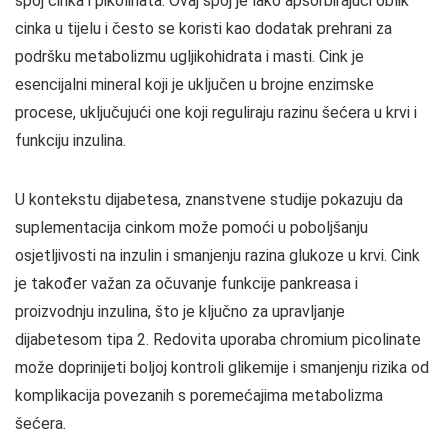
spoj cinka i pikolinata. Ovaj spoj je lako apsorbirajući oblik
cinka u tijelu i često se koristi kao dodatak prehrani za
podršku metabolizmu ugljikohidrata i masti. Cink je
esencijalni mineral koji je uključen u brojne enzimske
procese, uključujući one koji reguliraju razinu šećera u krvi i
funkciju inzulina.
U kontekstu dijabetesa, znanstvene studije pokazuju da
suplementacija cinkom može pomoći u poboljšanju
osjetljivosti na inzulin i smanjenju razina glukoze u krvi. Cink
je također važan za očuvanje funkcije pankreasa i
proizvodnju inzulina, što je ključno za upravljanje
dijabetesom tipa 2. Redovita uporaba chromium picolinate
može doprinijeti boljoj kontroli glikemije i smanjenju rizika od
komplikacija povezanih s poremećajima metabolizma
šećera.