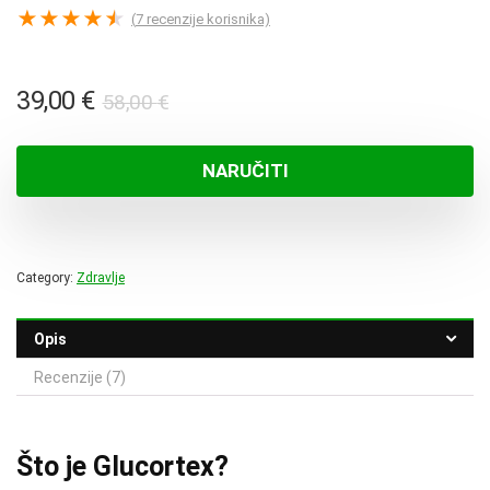
★
★
★
★
★
(
7
recenzije korisnika)
Izvorna
Trenutna
39,00
€
58,00
€
cijena
cijena
bila
je:
NARUČITI
je:
39,00 €.
58,00 €.
Category:
Zdravlje
Opis
Recenzije (7)
Što je Glucortex?