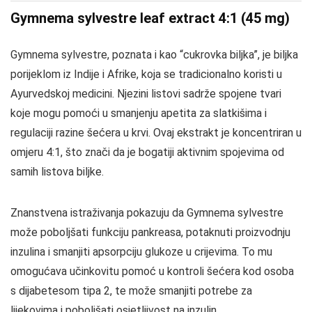
Gymnema sylvestre leaf extract 4:1 (45 mg)
Gymnema sylvestre, poznata i kao “cukrovka biljka”, je biljka
porijeklom iz Indije i Afrike, koja se tradicionalno koristi u
Ayurvedskoj medicini. Njezini listovi sadrže spojene tvari
koje mogu pomoći u smanjenju apetita za slatkišima i
regulaciji razine šećera u krvi. Ovaj ekstrakt je koncentriran u
omjeru 4:1, što znači da je bogatiji aktivnim spojevima od
samih listova biljke.
Znanstvena istraživanja pokazuju da Gymnema sylvestre
može poboljšati funkciju pankreasa, potaknuti proizvodnju
inzulina i smanjiti apsorpciju glukoze u crijevima. To mu
omogućava učinkovitu pomoć u kontroli šećera kod osoba
s dijabetesom tipa 2, te može smanjiti potrebe za
lijekovima i poboljšati osjetljivost na inzulin.