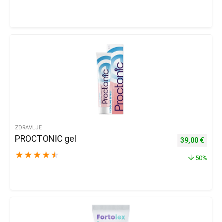
ZDRAVLJE
PROCTONIC gel
Izvorna cijena
Trenu
39,00
€
★
★
★
★
★
50%