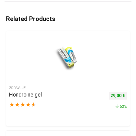
Related Products
ZDRAVLJE
Hondroine gel
Izvorna cijena
Trenu
29,00
€
★
★
★
★
★
50%