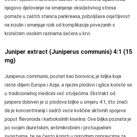
njegovo djelovanje na smanjenje oksidativnog stresa
pomaže u zaštiti stanica pankreasa, poboljšava osjetljivost
na inzulin i smanjuje rizik od komplikacija povezanih s
kroničnim visokim razinama šećera u krvi.
Juniper extract (Juniperus communis) 4:1 (15
mg)
Juniperus communis, poznat kao borovica, je biljka koja
raste diljem Europe i Azije, a njezini plodovi i iglice koriste se
u tradicionalnoj medicini već stoljećima. Ekstrakt od
junipera dobiven je iz plodova biljke u omjeru 4:1, što znači
da je koncentriraniji i sadrži veće količine aktivnih spojeva
poput flavonoida i karboksilnih kiselina. Ova biljka poznata je
po svojim diuretskim, antimikrobnim i protuupalnim
svojstvima, te se često koristi u prirodnim pripravcima za