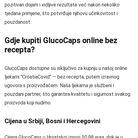
pozitivan dojam i vidljive rezultate već nakon nekoliko
tjedana primjene, što potvrđuje njihovu učinkovitost i
pouzdanost.
Gdje kupiti GlucoCaps online bez
recepta?
GlucoCaps dostupne su isključivo za kupnju u našoj online
ljekarni "CroatiaCovid" — bez recepta, putem izravnog
ugovora s proizvođačem. Naša ljekarna je službeni i
pouzdani partner, što garantira kvalitetu i sigurnost svakog
proizvoda koji nudimo.
Cijena u Srbiji, Bosni i Hercegovini
Cijena GlucoCaps u Hrvatskoj iznosi 50.98 eura, dok je u