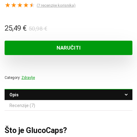
★
★
★
★
★
(
7
recenzije korisnika)
Izvorna
Trenutna
25,49
€
50,98
€
cijena
cijena
bila
je:
NARUČITI
je:
25,49 €.
50,98 €.
Category:
Zdravlje
Opis
Recenzije (7)
Što je GlucoCaps?