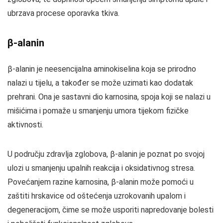
ubrzava procese oporavka tkiva.
β-alanin
β-alanin je neesencijalna aminokiselina koja se prirodno
nalazi u tijelu, a također se može uzimati kao dodatak
prehrani. Ona je sastavni dio karnosina, spoja koji se nalazi u
mišićima i pomaže u smanjenju umora tijekom fizičke
aktivnosti.
U području zdravlja zglobova, β-alanin je poznat po svojoj
ulozi u smanjenju upalnih reakcija i oksidativnog stresa.
Povećanjem razine karnosina, β-alanin može pomoći u
zaštiti hrskavice od oštećenja uzrokovanih upalom i
degeneracijom, čime se može usporiti napredovanje bolesti