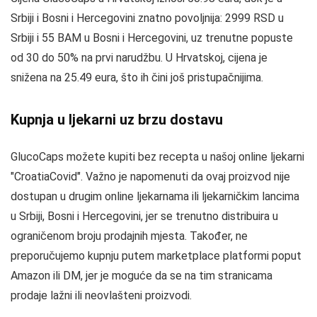
Srbiji i Bosni i Hercegovini znatno povoljnija: 2999 RSD u
Srbiji i 55 BAM u Bosni i Hercegovini, uz trenutne popuste
od 30 do 50% na prvi narudžbu. U Hrvatskoj, cijena je
snižena na 25.49 eura, što ih čini još pristupačnijima.
Kupnja u ljekarni uz brzu dostavu
GlucoCaps možete kupiti bez recepta u našoj online ljekarni
"CroatiaCovid". Važno je napomenuti da ovaj proizvod nije
dostupan u drugim online ljekarnama ili ljekarničkim lancima
u Srbiji, Bosni i Hercegovini, jer se trenutno distribuira u
ograničenom broju prodajnih mjesta. Također, ne
preporučujemo kupnju putem marketplace platformi poput
Amazon ili DM, jer je moguće da se na tim stranicama
prodaje lažni ili neovlašteni proizvodi.