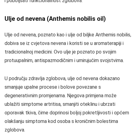
i poboljšati funkcionalnost zglobova.
Ulje od nevena (Anthemis nobilis oil)
Ulje od nevena, poznato kao i ulje od biljke Anthemis nobilis,
dobiva se iz cvjetova nevena i koristi se u aromaterapiji i
tradicionalnoj medicini. Ovo ulje je poznato po svojim
protuupalnim, antispazmodičnim i umirujućim svojstvima.
U području zdravlja zglobova, ulje od nevena dokazano
smanjuje upalne procese i bolove povezane s
degenerativnim promjenama. Njegova primjena može
ublažiti simptome artritisa, smanjiti oteklinu i ubrzati
oporavak tkiva, čime doprinosi boljoj pokretljivosti i općem
olakšanju simptoma kod osoba s kroničnim bolestima
zglobova.