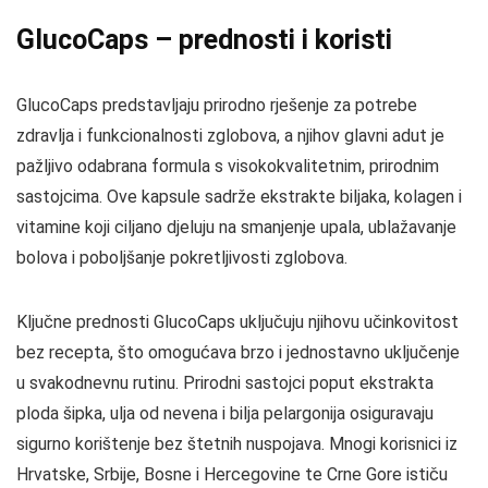
GlucoCaps – prednosti i koristi
GlucoCaps predstavljaju prirodno rješenje za potrebe
zdravlja i funkcionalnosti zglobova, a njihov glavni adut je
pažljivo odabrana formula s visokokvalitetnim, prirodnim
sastojcima. Ove kapsule sadrže ekstrakte biljaka, kolagen i
vitamine koji ciljano djeluju na smanjenje upala, ublažavanje
bolova i poboljšanje pokretljivosti zglobova.
Ključne prednosti GlucoCaps uključuju njihovu učinkovitost
bez recepta, što omogućava brzo i jednostavno uključenje
u svakodnevnu rutinu. Prirodni sastojci poput ekstrakta
ploda šipka, ulja od nevena i bilja pelargonija osiguravaju
sigurno korištenje bez štetnih nuspojava. Mnogi korisnici iz
Hrvatske, Srbije, Bosne i Hercegovine te Crne Gore ističu