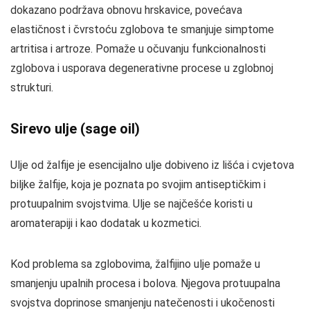
dokazano podržava obnovu hrskavice, povećava
elastičnost i čvrstoću zglobova te smanjuje simptome
artritisa i artroze. Pomaže u očuvanju funkcionalnosti
zglobova i usporava degenerativne procese u zglobnoj
strukturi.
Sirevo ulje (sage oil)
Ulje od žalfije je esencijalno ulje dobiveno iz lišća i cvjetova
biljke žalfije, koja je poznata po svojim antiseptičkim i
protuupalnim svojstvima. Ulje se najčešće koristi u
aromaterapiji i kao dodatak u kozmetici.
Kod problema sa zglobovima, žalfijino ulje pomaže u
smanjenju upalnih procesa i bolova. Njegova protuupalna
svojstva doprinose smanjenju natečenosti i ukočenosti