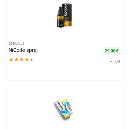
ZDRAVLJE
NiCode sprej
Izvorna cijena
Trenu
29,00
€
★
★
★
★
★
50%