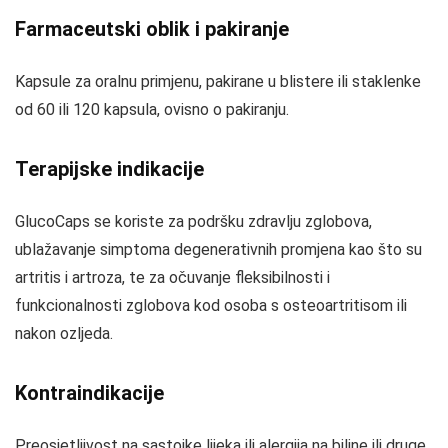
Farmaceutski oblik i pakiranje
Kapsule za oralnu primjenu, pakirane u blistere ili staklenke
od 60 ili 120 kapsula, ovisno o pakiranju.
Terapijske indikacije
GlucoCaps se koriste za podršku zdravlju zglobova,
ublažavanje simptoma degenerativnih promjena kao što su
artritis i artroza, te za očuvanje fleksibilnosti i
funkcionalnosti zglobova kod osoba s osteoartritisom ili
nakon ozljeda.
Kontraindikacije
Preosjetljivost na sastojke lijeka ili alergija na biljne ili druge