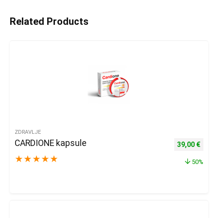
Related Products
ZDRAVLJE
CARDIONE kapsule
Izvorna cijena
Trenu
39,00
€
★
★
★
★
★
50%