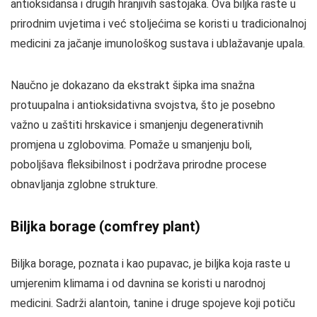
antioksidansa i drugih hranjivih sastojaka. Ova biljka raste u
prirodnim uvjetima i već stoljećima se koristi u tradicionalnoj
medicini za jačanje imunološkog sustava i ublažavanje upala.
Naučno je dokazano da ekstrakt šipka ima snažna
protuupalna i antioksidativna svojstva, što je posebno
važno u zaštiti hrskavice i smanjenju degenerativnih
promjena u zglobovima. Pomaže u smanjenju boli,
poboljšava fleksibilnost i podržava prirodne procese
obnavljanja zglobne strukture.
Biljka borage (comfrey plant)
Biljka borage, poznata i kao pupavac, je biljka koja raste u
umjerenim klimama i od davnina se koristi u narodnoj
medicini. Sadrži alantoin, tanine i druge spojeve koji potiču