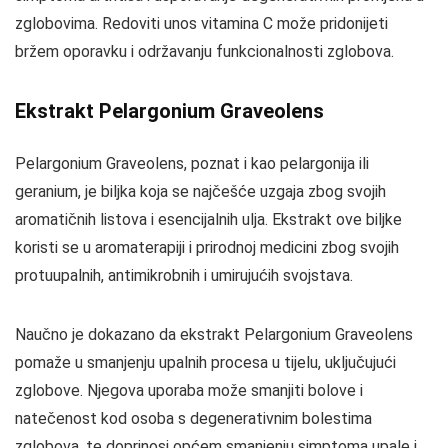
zglobovima. Redoviti unos vitamina C može pridonijeti
bržem oporavku i održavanju funkcionalnosti zglobova.
Ekstrakt Pelargonium Graveolens
Pelargonium Graveolens, poznat i kao pelargonija ili
geranium, je biljka koja se najčešće uzgaja zbog svojih
aromatičnih listova i esencijalnih ulja. Ekstrakt ove biljke
koristi se u aromaterapiji i prirodnoj medicini zbog svojih
protuupalnih, antimikrobnih i umirujućih svojstava.
Naučno je dokazano da ekstrakt Pelargonium Graveolens
pomaže u smanjenju upalnih procesa u tijelu, uključujući
zglobove. Njegova uporaba može smanjiti bolove i
natečenost kod osoba s degenerativnim bolestima
zglobova, te doprinosi općem smanjenju simptoma upale i