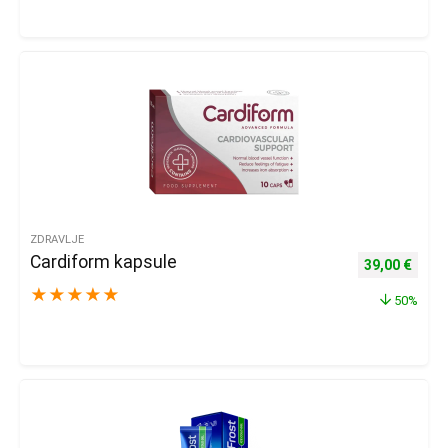
ZDRAVLJE
Cardiform kapsule
Izvorna cijena
Trenu
39,00
€
★
★
★
★
★
50%