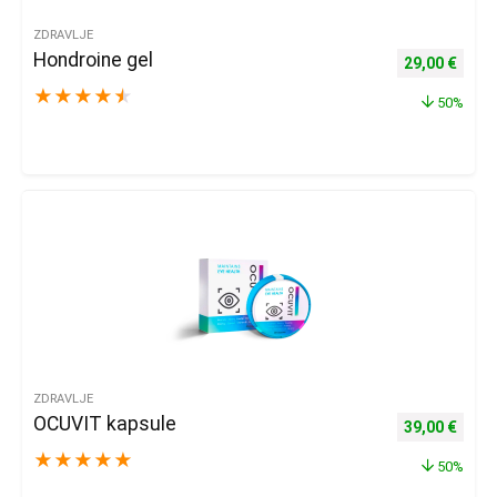
ZDRAVLJE
Hondroine gel
Izvorna cijena
Trenu
29,00
€
★
★
★
★
★
50%
ZDRAVLJE
OCUVIT kapsule
Izvorna cijena
Trenu
39,00
€
★
★
★
★
★
50%