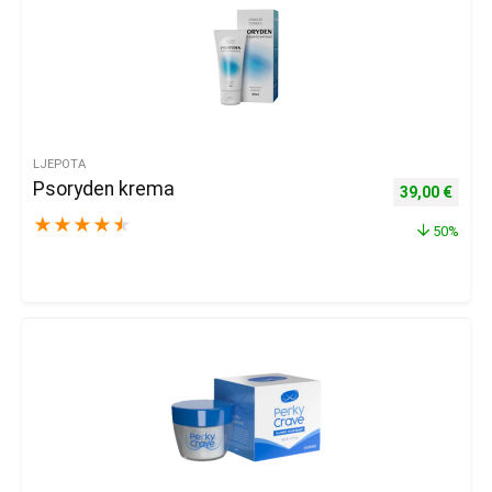
LJEPOTA
Psoryden krema
Izvorna cijena
Trenu
39,00
€
★
★
★
★
★
50%