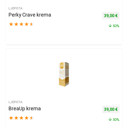
LJEPOTA
Perky Crave krema
Izvorna cijena
Trenu
39,00
€
★
★
★
★
★
50%
LJEPOTA
BreaUp krema
Izvorna cijena
Trenu
39,00
€
★
★
★
★
★
50%