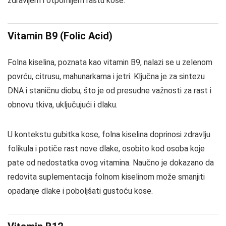
zdravijem i otpornijem rastu kose.
Vitamin B9 (Folic Acid)
Folna kiselina, poznata kao vitamin B9, nalazi se u zelenom
povrću, citrusu, mahunarkama i jetri. Ključna je za sintezu
DNA i staničnu diobu, što je od presudne važnosti za rast i
obnovu tkiva, uključujući i dlaku.
U kontekstu gubitka kose, folna kiselina doprinosi zdravlju
folikula i potiče rast nove dlake, osobito kod osoba koje
pate od nedostatka ovog vitamina. Naučno je dokazano da
redovita suplementacija folnom kiselinom može smanjiti
opadanje dlake i poboljšati gustoću kose.