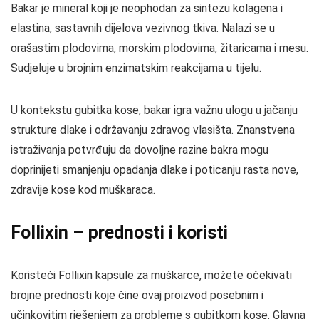
Bakar je mineral koji je neophodan za sintezu kolagena i
elastina, sastavnih dijelova vezivnog tkiva. Nalazi se u
orašastim plodovima, morskim plodovima, žitaricama i mesu.
Sudjeluje u brojnim enzimatskim reakcijama u tijelu.
U kontekstu gubitka kose, bakar igra važnu ulogu u jačanju
strukture dlake i održavanju zdravog vlasišta. Znanstvena
istraživanja potvrđuju da dovoljne razine bakra mogu
doprinijeti smanjenju opadanja dlake i poticanju rasta nove,
zdravije kose kod muškaraca.
Follixin – prednosti i koristi
Koristeći Follixin kapsule za muškarce, možete očekivati
brojne prednosti koje čine ovaj proizvod posebnim i
učinkovitim rješenjem za probleme s gubitkom kose. Glavna