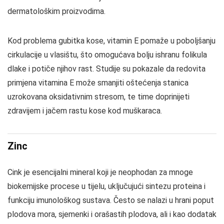
dermatološkim proizvodima.
Kod problema gubitka kose, vitamin E pomaže u poboljšanju
cirkulacije u vlasištu, što omogućava bolju ishranu folikula
dlake i potiče njihov rast. Studije su pokazale da redovita
primjena vitamina E može smanjiti oštećenja stanica
uzrokovana oksidativnim stresom, te time doprinijeti
zdravijem i jačem rastu kose kod muškaraca.
Zinc
Cink je esencijalni mineral koji je neophodan za mnoge
biokemijske procese u tijelu, uključujući sintezu proteina i
funkciju imunološkog sustava. Često se nalazi u hrani poput
plodova mora, sjemenki i orašastih plodova, ali i kao dodatak