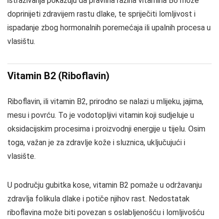
istraživanja pokazuju da pravilna razina vitamina B6 može
doprinijeti zdravijem rastu dlake, te spriječiti lomljivost i
ispadanje zbog hormonalnih poremećaja ili upalnih procesa u
vlasištu.
Vitamin B2 (Riboflavin)
Riboflavin, ili vitamin B2, prirodno se nalazi u mlijeku, jajima,
mesu i povrću. To je vodotopljivi vitamin koji sudjeluje u
oksidacijskim procesima i proizvodnji energije u tijelu. Osim
toga, važan je za zdravlje kože i sluznica, uključujući i
vlasište.
U području gubitka kose, vitamin B2 pomaže u održavanju
zdravlja folikula dlake i potiče njihov rast. Nedostatak
riboflavina može biti povezan s oslabljenošću i lomljivošću