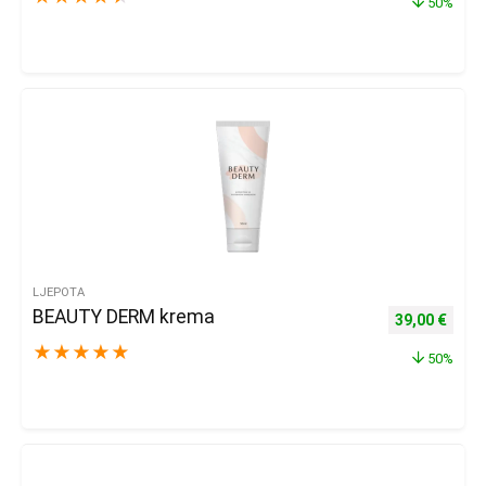
50%
LJEPOTA
BEAUTY DERM krema
Izvorna cijena
Trenu
39,00
€
★
★
★
★
★
50%