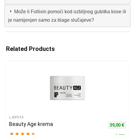
Može li Follixin pomoći kod ozbiljnog gubitka kose ili
je namijenjen samo za blage slučajeve?
Related Products
LJEPOTA
Beauty Age krema
Izvorna cijena
Trenu
39,00
€
★
★
★
★
★