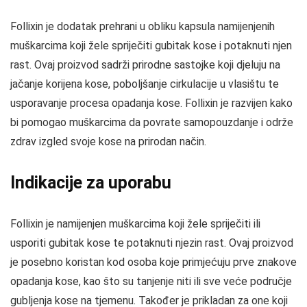
Follixin je dodatak prehrani u obliku kapsula namijenjenih
muškarcima koji žele spriječiti gubitak kose i potaknuti njen
rast. Ovaj proizvod sadrži prirodne sastojke koji djeluju na
jačanje korijena kose, poboljšanje cirkulacije u vlasištu te
usporavanje procesa opadanja kose. Follixin je razvijen kako
bi pomogao muškarcima da povrate samopouzdanje i održe
zdrav izgled svoje kose na prirodan način.
Indikacije za uporabu
Follixin je namijenjen muškarcima koji žele spriječiti ili
usporiti gubitak kose te potaknuti njezin rast. Ovaj proizvod
je posebno koristan kod osoba koje primjećuju prve znakove
opadanja kose, kao što su tanjenje niti ili sve veće područje
gubljenja kose na tjemenu. Također je prikladan za one koji