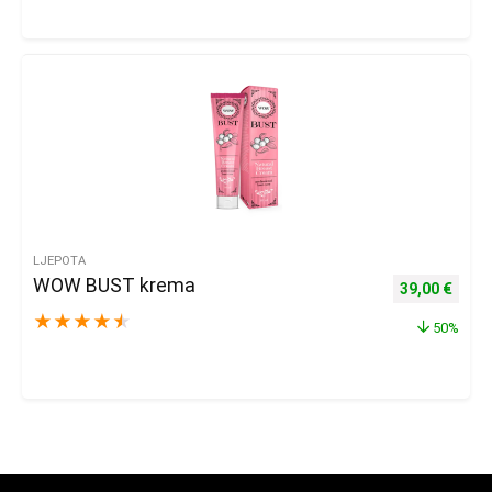
LJEPOTA
WOW BUST krema
Izvorna cijena
Trenu
39,00
€
★
★
★
★
★
50%