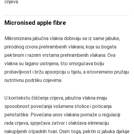
crijeva.
Micronised apple fibre
Mikronizirana jabučna vlakna dobivaju se iz same jabuke,
prirodnog izvora prehrambenih vlakana, koja su bogata
pektinom i raznim vrstama prehrambenih vlakana. Ova
vlakna su lagano usitnjena, što omogućava bolju
probavljivost i bržu apsorpciju u tijelu, a istovremeno pružaju
nutritivnu podršku crijevima.
U kontekstu čišćenja crijeva, jabučna vlakna imaju
sposobnost povećanja volumena stolice i poticanja
peristaltike. Povećana unos vlakana pomaže u regulaciji
rada crijeva, sprječava zatvor i olakšava eliminaciju
nakupljenih otpadnih tvari. Osim toga, pektin iz jabuka djeluje