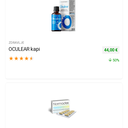
ZDRAVLJE
OCULEAR kapi
Izvorna cijena
Trenu
44,00
€
★
★
★
★
★
50%