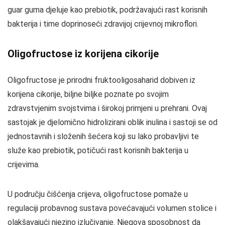
guar guma djeluje kao prebiotik, podržavajući rast korisnih
bakterija i time doprinoseći zdravijoj crijevnoj mikroflori.
Oligofructose iz korijena cikorije
Oligofructose je prirodni fruktooligosaharid dobiven iz
korijena cikorije, biljne biljke poznate po svojim
zdravstvjenim svojstvima i širokoj primjeni u prehrani. Ovaj
sastojak je djelomično hidrolizirani oblik inulina i sastoji se od
jednostavnih i složenih šećera koji su lako probavljivi te
služe kao prebiotik, potičući rast korisnih bakterija u
crijevima.
U području čišćenja crijeva, oligofructose pomaže u
regulaciji probavnog sustava povećavajući volumen stolice i
olakšavajući njezino izlučivanje. Njegova sposobnost da