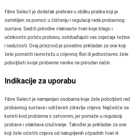
Fibre Select je dodatak prehrani u obliku praška koji je
osmišljen za pomoć u čišćenju i regulaciji rada probavnog
sustava. Sadrži prirodne vlaknaste tvari koje blago i
učinkovito potiču probavu, oslobađajući vas osjećaja težine
i nadutosti. Ovaj proizvod je posebno prikladan za one koji
žele povratiti ravnotežu u crijevnoj flori ili jednostavno žele
poboljšati svoje probavne navike na prirodan način.
Indikacije za uporabu
Fibre Select je namijenjen osobama koje žele poboljšati rad
probavnog sustava i održavati zdravlje crijeva. Najčešće se
koristi kod problema s zatvorom, jer pomaže u regulaciji
probave i olakšava izlučivanje. Također je prikladan za one
koji žele očistiti crijeva od nakupljenih otpadnih tvari ili