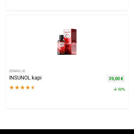
ZDRAVLJE
INSUNOL kapi
Izvorna cijena
Trenu
39,00
€
★
★
★
★
★
50%