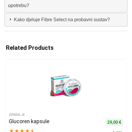
upotrebu?
Kako djeluje Fibre Select na probavni sustav?
Related Products
ZDRAVLJE
Glucoren kapsule
Izvorna cijena
Trenu
29,00
€
★
★
★
★
★