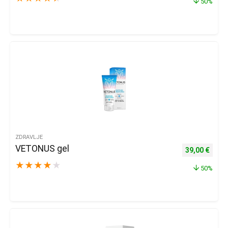
50%
ZDRAVLJE
VETONUS gel
Izvorna cijena
Trenu
39,00
€
★
★
★
★
★
50%