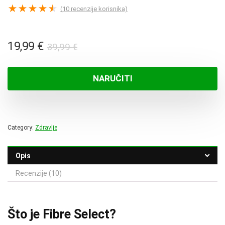
★
★
★
★
★
(
10
recenzije korisnika)
Izvorna
Trenutna
19,99
€
39,99
€
cijena
cijena
bila
je:
NARUČITI
je:
19,99 €.
39,99 €.
Category:
Zdravlje
Opis
Recenzije (10)
Što je Fibre Select?