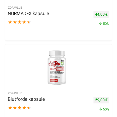
ZDRAVLJE
NORMADEX kapsule
Izvorna cijena
Trenu
44,00
€
★
★
★
★
★
50%
ZDRAVLJE
Blutforde kapsule
Izvorna cijena
Trenu
29,00
€
★
★
★
★
★
50%