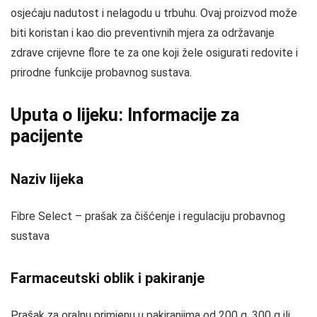
osjećaju nadutost i nelagodu u trbuhu. Ovaj proizvod može
biti koristan i kao dio preventivnih mjera za održavanje
zdrave crijevne flore te za one koji žele osigurati redovite i
prirodne funkcije probavnog sustava.
Uputa o lijeku: Informacije za
pacijente
Naziv lijeka
Fibre Select – prašak za čišćenje i regulaciju probavnog
sustava
Farmaceutski oblik i pakiranje
Prašak za oralnu primjenu u pakiranjima od 200 g, 300 g ili