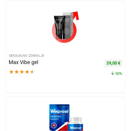
SEKSUALNO ZDRAVLJE
Max Vibe gel
Izvorna cijena
Trenu
39,00
€
★
★
★
★
★
50%