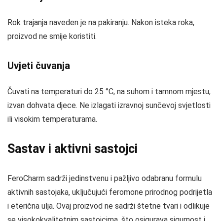
Rok trajanja naveden je na pakiranju. Nakon isteka roka,
proizvod ne smije koristiti.
Uvjeti čuvanja
Čuvati na temperaturi do 25 °C, na suhom i tamnom mjestu,
izvan dohvata djece. Ne izlagati izravnoj sunčevoj svjetlosti
ili visokim temperaturama.
Sastav i aktivni sastojci
FeroCharm sadrži jedinstvenu i pažljivo odabranu formulu
aktivnih sastojaka, uključujući feromone prirodnog podrijetla
i eterična ulja. Ovaj proizvod ne sadrži štetne tvari i odlikuje
se visokokvalitetnim sastojcima, što osigurava sigurnost i