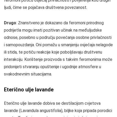
feromoni potiču osjećaj privlačnosti i povjerenja kod drugih
ljudi, čime se pojačava društvena povezanost.
Drugo
: Znanstveno je dokazano da feromoni prirodnog
podrijetla mogu imati pozitivan učinak na međuljudske
odnose, posebno u području povećanja osobne privlačnosti
i samopouzdanja. Oni pomažu u smanjenju osjećaja nelagode
ili stida, te potiču reakcije koje poboljšavaju društvenu
interakciju. Korištenje proizvoda s takvim feromonima može
pridonijeti stvaranju opuštenije i ugodnije atmosfere u
svakodnevnim situacijama.
Eterično ulje lavande
Eterično ulje lavande dobiva se destilacijom cvjetova
lavande (Lavandula angustifolia), biljke koja pripada porodici