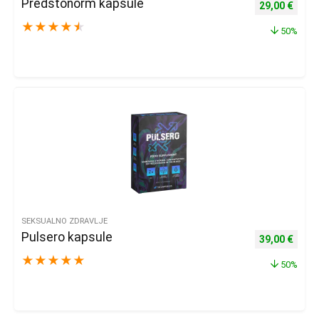
Predstonorm kapsule
Izvorna cijena
Trenu
29,00
€
★
★
★
★
★
50%
SEKSUALNO ZDRAVLJE
Pulsero kapsule
Izvorna cijena
Trenu
39,00
€
★
★
★
★
★
50%