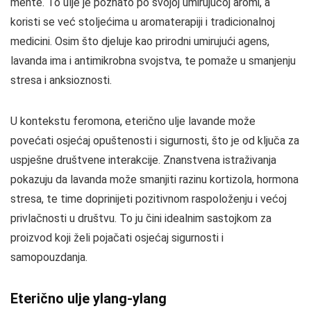
mente. To ulje je poznato po svojoj umirujućoj aromi, a
koristi se već stoljećima u aromaterapiji i tradicionalnoj
medicini. Osim što djeluje kao prirodni umirujući agens,
lavanda ima i antimikrobna svojstva, te pomaže u smanjenju
stresa i anksioznosti.
U kontekstu feromona, eterično ulje lavande može
povećati osjećaj opuštenosti i sigurnosti, što je od ključa za
uspješne društvene interakcije. Znanstvena istraživanja
pokazuju da lavanda može smanjiti razinu kortizola, hormona
stresa, te time doprinijeti pozitivnom raspoloženju i većoj
privlačnosti u društvu. To ju čini idealnim sastojkom za
proizvod koji želi pojačati osjećaj sigurnosti i
samopouzdanja.
Eterično ulje ylang-ylang