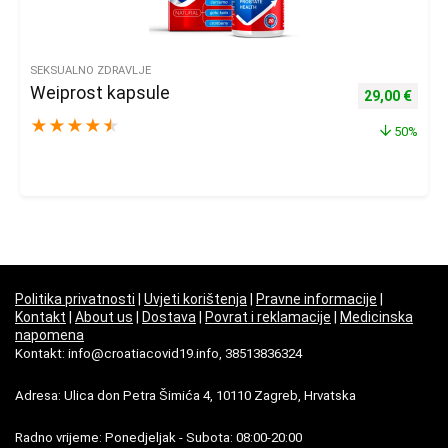
SEKSUALNO ZDRAVLJE
Weiprost kapsule
Izvorna cijena
Trenu
29,00
€
★
★
★
★
★
50%
Politika privatnosti
|
Uvjeti korištenja
|
Pravne informacije
|
Kontakt
|
About us
|
Dostava
|
Povrat i reklamacije
|
Medicinska
napomena
Kontakt: info@croatiacovid19.info, 38513836324
Adresa: Ulica don Petra Šimića 4, 10110 Zagreb, Hrvatska
Radno vrijeme: Ponedjeljak - Subota: 08:00-20:00