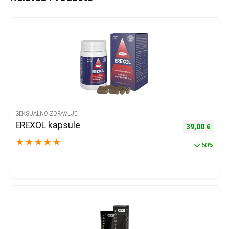
SEKSUALNO ZDRAVLJE
EREXOL kapsule
Izvorna cijena
Trenu
39,00
€
★
★
★
★
★
50%