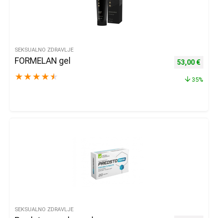
SEKSUALNO ZDRAVLJE
FORMELAN gel
Izvorna cijena
Trenu
53,00
€
★
★
★
★
★
35%
SEKSUALNO ZDRAVLJE