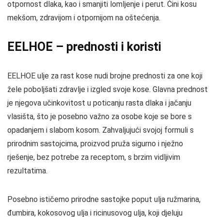
otpornost dlaka, kao i smanjiti lomljenje i perut. Čini kosu
mekšom, zdravijom i otpornijom na oštećenja.
EELHOE – prednosti i koristi
EELHOE ulje za rast kose nudi brojne prednosti za one koji
žele poboljšati zdravlje i izgled svoje kose. Glavna prednost
je njegova učinkovitost u poticanju rasta dlaka i jačanju
vlasišta, što je posebno važno za osobe koje se bore s
opadanjem i slabom kosom. Zahvaljujući svojoj formuli s
prirodnim sastojcima, proizvod pruža sigurno i nježno
rješenje, bez potrebe za receptom, s brzim vidljivim
rezultatima.
Posebno ističemo prirodne sastojke poput ulja ružmarina,
đumbira, kokosovog ulja i ricinusovog ulja, koji djeluju