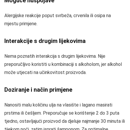
Moguće nuspojave
Alergijske reakcije poput svrbeža, crvenila ili osipa na
mjestu primjene.
Interakcije s drugim lijekovima
Nema poznatih interakcija s drugim lijekovima. Nije
preporučljivo koristiti u kombinaciji s alkoholom, jer alkohol
može utjecati na učinkovitost proizvoda.
Doziranje i način primjene
Nanositi malu količinu ulja na vlasište i lagano masirati
prstima ili češljem. Preporučuje se korištenje 2 do 3 puta
tjedno, ostavljajući proizvod da djeluje najmanje 30 minuta ili
tijekom noći, zatim isprati šamponom. Za optimalne