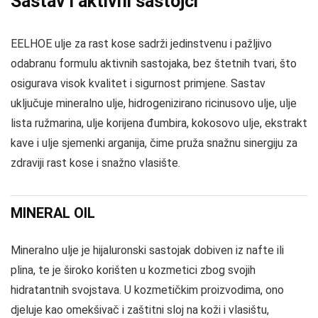
Sastav i aktivni sastojci
EELHOE ulje za rast kose sadrži jedinstvenu i pažljivo
odabranu formulu aktivnih sastojaka, bez štetnih tvari, što
osigurava visok kvalitet i sigurnost primjene. Sastav
uključuje mineralno ulje, hidrogenizirano ricinusovo ulje, ulje
lista ružmarina, ulje korijena đumbira, kokosovo ulje, ekstrakt
kave i ulje sjemenki arganija, čime pruža snažnu sinergiju za
zdraviji rast kose i snažno vlasište.
MINERAL OIL
Mineralno ulje je hijaluronski sastojak dobiven iz nafte ili
plina, te je široko korišten u kozmetici zbog svojih
hidratantnih svojstava. U kozmetičkim proizvodima, ono
djeluje kao omekšivač i zaštitni sloj na koži i vlasištu,