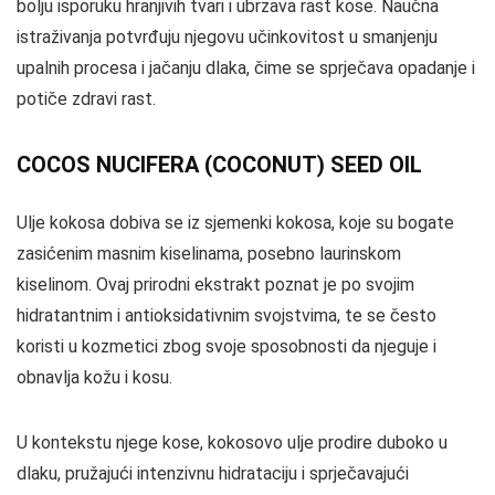
bolju isporuku hranjivih tvari i ubrzava rast kose. Naučna
istraživanja potvrđuju njegovu učinkovitost u smanjenju
upalnih procesa i jačanju dlaka, čime se sprječava opadanje i
potiče zdravi rast.
COCOS NUCIFERA (COCONUT) SEED OIL
Ulje kokosa dobiva se iz sjemenki kokosa, koje su bogate
zasićenim masnim kiselinama, posebno laurinskom
kiselinom. Ovaj prirodni ekstrakt poznat je po svojim
hidratantnim i antioksidativnim svojstvima, te se često
koristi u kozmetici zbog svoje sposobnosti da njeguje i
obnavlja kožu i kosu.
U kontekstu njege kose, kokosovo ulje prodire duboko u
dlaku, pružajući intenzivnu hidrataciju i sprječavajući