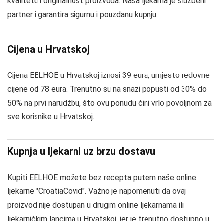
kvalitetu i originalnost proizvoda. Naša ljekarna je službeni
partner i garantira sigurnu i pouzdanu kupnju.
Cijena u Hrvatskoj
Cijena EELHOE u Hrvatskoj iznosi 39 eura, umjesto redovne
cijene od 78 eura. Trenutno su na snazi popusti od 30% do
50% na prvi narudžbu, što ovu ponudu čini vrlo povoljnom za
sve korisnike u Hrvatskoj.
Kupnja u ljekarni uz brzu dostavu
Kupiti EELHOE možete bez recepta putem naše online
ljekarne "CroatiaCovid". Važno je napomenuti da ovaj
proizvod nije dostupan u drugim online ljekarnama ili
ljekarničkim lancima u Hrvatskoj, jer je trenutno dostupno u