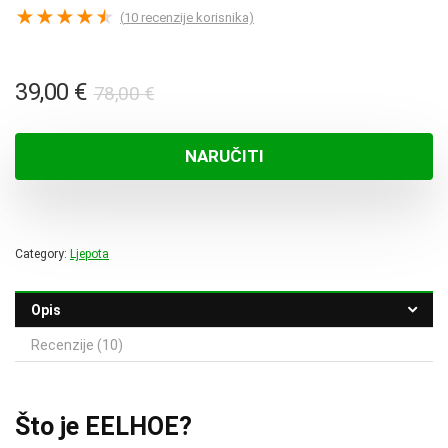
★
★
★
★
★
(
10
recenzije korisnika)
Izvorna
Trenutna
39,00
€
78,00
€
cijena
cijena
bila
je:
NARUČITI
je:
39,00 €.
78,00 €.
Category:
Ljepota
Opis
Recenzije (10)
Što je EELHOE?