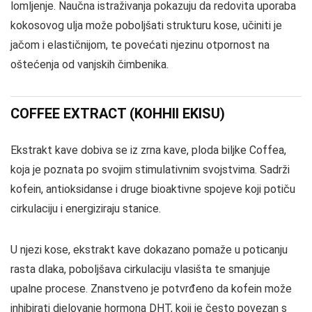
lomljenje. Naučna istraživanja pokazuju da redovita uporaba
kokosovog ulja može poboljšati strukturu kose, učiniti je
jačom i elastičnijom, te povećati njezinu otpornost na
oštećenja od vanjskih čimbenika.
COFFEE EXTRACT (KOHHII EKISU)
Ekstrakt kave dobiva se iz zrna kave, ploda biljke Coffea,
koja je poznata po svojim stimulativnim svojstvima. Sadrži
kofein, antioksidanse i druge bioaktivne spojeve koji potiču
cirkulaciju i energiziraju stanice.
U njezi kose, ekstrakt kave dokazano pomaže u poticanju
rasta dlaka, poboljšava cirkulaciju vlasišta te smanjuje
upalne procese. Znanstveno je potvrđeno da kofein može
inhibirati djelovanje hormona DHT, koji je često povezan s