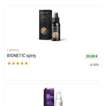
LJEPOTA
BIONETIC sprej
Izvorna cijena
Trenu
39,00
€
★
★
★
★
★
50%