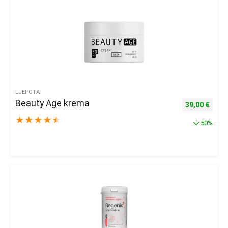
LJEPOTA
Beauty Age krema
Izvorna cijena
Trenu
39,00
€
★
★
★
★
★
50%