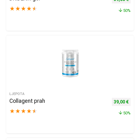
★
★
★
★
★
50%
LJEPOTA
Collagent prah
Izvorna cijena
Trenu
39,00
€
★
★
★
★
★
50%