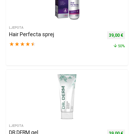
LJEPOTA
Hair Perfecta sprej
Izvorna cijena
Trenu
39,00
€
★
★
★
★
★
50%
LJEPOTA
DR.DERM gel
Izvorna cijena
Trenu
39,00
€