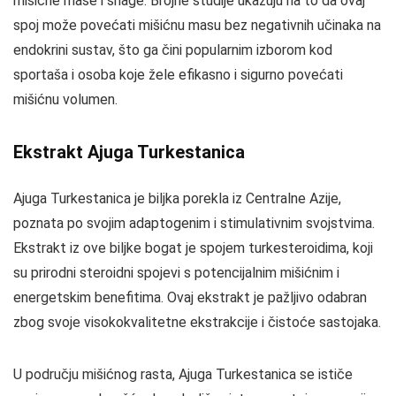
mišićne mase i snage. Brojne studije ukazuju na to da ovaj
spoj može povećati mišićnu masu bez negativnih učinaka na
endokrini sustav, što ga čini popularnim izborom kod
sportaša i osoba koje žele efikasno i sigurno povećati
mišićnu volumen.
Ekstrakt Ajuga Turkestanica
Ajuga Turkestanica je biljka porekla iz Centralne Azije,
poznata po svojim adaptogenim i stimulativnim svojstvima.
Ekstrakt iz ove biljke bogat je spojem turkesteroidima, koji
su prirodni steroidni spojevi s potencijalnim mišićnim i
energetskim benefitima. Ovaj ekstrakt je pažljivo odabran
zbog svoje visokokvalitetne ekstrakcije i čistoće sastojaka.
U području mišićnog rasta, Ajuga Turkestanica se ističe