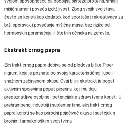
svojom sposobnošću da poboljša sintezu proteina, smanji
mišićni umor i poveća izdržljivost. Zbog svojih svojstava,
često se koristi kao dodatak kod sportaša i rekreativaca za
brži oporavak i povećanje mišićne mase, bez rizika od
hormonskih poremećaja ili štetnih učinaka na zdravlje.
Ekstrakt crnog papra
Ekstrakt crnog papra dobiva se od plodova biljke Piper
nigrum, koja je poznata po svojoj karakterističnoj ljusci i
snažnom začinjenom okusu. Ovaj biljni ekstrakt je bogat
aktivnim spojevima poput piperina, koji mu daju
prepoznatljive osobine i potencijalne zdravstvene koristi. U
prehrambenoj industriji i suplementima, ekstrakt crnog
papra koristi se kao prirodni pojačivač okusa i sastojak s
brojnim farmakološkim svojstvima.