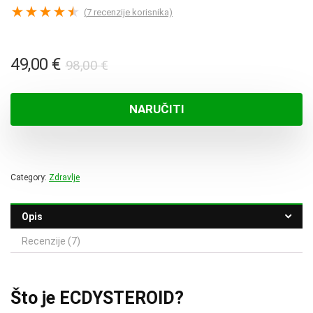
★
★
★
★
★
(
7
recenzije korisnika)
Izvorna
Trenutna
49,00
€
98,00
€
cijena
cijena
bila
je:
NARUČITI
je:
49,00 €.
98,00 €.
Category:
Zdravlje
Opis
Recenzije (7)
Što je ECDYSTEROID?