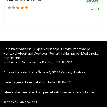
Izvorna cijena
Trenu
39,00
€
★
★
★
★
★
50%
Politika privatnosti
|
Uvjeti korištenja
|
Pravne informacije
|
Kontakt
|
About us
|
Dostava
|
Povrat i reklamacije
|
Medicinska
napomena
Kontakt: info@croatiacovid19.info, 38513836324
Adresa: Ulica don Petra Šimića 4, 10110 Zagreb, Hrvatska
Radno vrijeme: Ponedjeljak - Subota: 08:00-20:00
Internetske narudžbe dostupne 24 sata dnevno, 7 dana u tjednu.
© 2026 CroatiaCOVID19