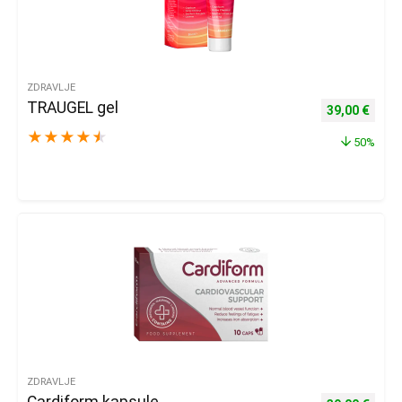
ZDRAVLJE
TRAUGEL gel
Izvorna cijena
Trenu
39,00
€
★
★
★
★
★
50%
ZDRAVLJE
Cardiform kapsule