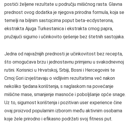
postići željene rezultate u području mišićnog rasta. Glavna
prednost ovog dodatka je njegova prirodna formula, koja se
temelji na biljnim sastojcima poput beta-ecdysterona,
ekstrakta Ajuga Turkestanica i ekstrakta crnog papra,
pružajući sigurno i učinkovito rješenje bez štetnih sastojaka.
Jedna od najvažnijih prednosti je učinkovitost bez recepta,
što omogućava brzu i jednostavnu primjenu u svakodnevnoj
rutini. Korisnici u Hrvatskoj, Srbiji, Bosni i Hercegovini te
Crnoj Gori izvještavaju o vidljivim rezultatima već nakon
nekoliko tjedana korištenja, s naglaskom na povećanje
mišićne mase, smanjenje masnoće i poboljšanje opće snage.
Uz to, sigurnost korištenja i pozitivan user experience čine
ovaj proizvod popularnim izborom među aktivnim osobama
koje žele prirodno i efikasno podržati svoj fitness put.