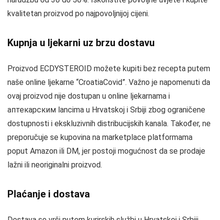
kvalitetan proizvod po najpovoljnijoj cijeni.
Kupnja u ljekarni uz brzu dostavu
Proizvod ECDYSTEROID možete kupiti bez recepta putem
naše online ljekarne “CroatiaCovid”. Važno je napomenuti da
ovaj proizvod nije dostupan u online ljekarnama i
аптекарским lancima u Hrvatskoj i Srbiji zbog ograničene
dostupnosti i ekskluzivnih distribucijskih kanala. Također, ne
preporučuje se kupovina na marketplace platformama
poput Amazon ili DM, jer postoji mogućnost da se prodaje
lažni ili neoriginalni proizvod.
Plaćanje i dostava
Dostava se vrši putem kurirskih službi u Hrvatskoj i Srbiji,