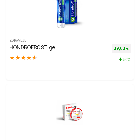
ZDRAVLJE
HONDROFROST gel
Izvorna cijena
Trenu
39,00
€
★
★
★
★
★
50%