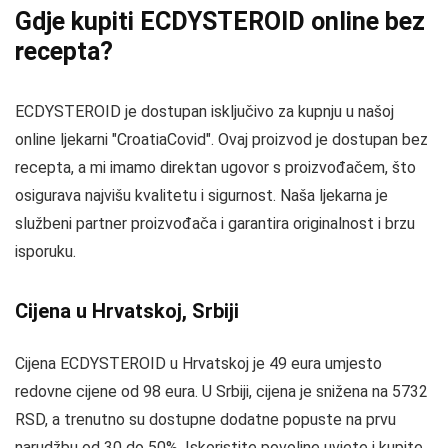
Gdje kupiti ECDYSTEROID online bez
recepta?
ECDYSTEROID je dostupan isključivo za kupnju u našoj
online ljekarni "CroatiaCovid". Ovaj proizvod je dostupan bez
recepta, a mi imamo direktan ugovor s proizvođačem, što
osigurava najvišu kvalitetu i sigurnost. Naša ljekarna je
službeni partner proizvođača i garantira originalnost i brzu
isporuku.
Cijena u Hrvatskoj, Srbiji
Cijena ECDYSTEROID u Hrvatskoj je 49 eura umjesto
redovne cijene od 98 eura. U Srbiji, cijena je snižena na 5732
RSD, a trenutno su dostupne dodatne popuste na prvu
narudžbu od 30 do 50%. Iskoristite povoljne uvjete i kupite