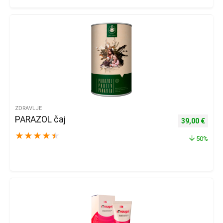
ZDRAVLJE
PARAZOL čaj
Izvorna cijena
Trenu
39,00
€
★
★
★
★
★
50%