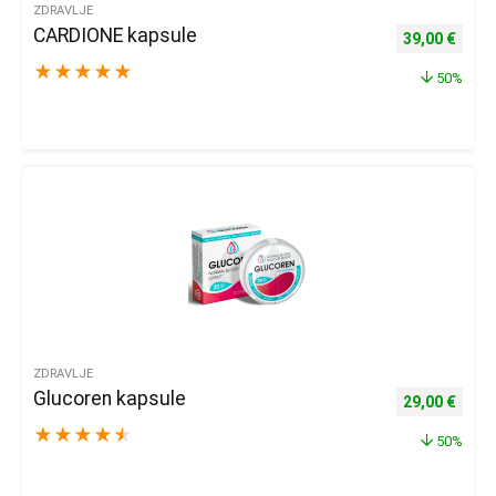
ZDRAVLJE
CARDIONE kapsule
Izvorna cijena
Trenu
39,00
€
★
★
★
★
★
50%
ZDRAVLJE
Glucoren kapsule
Izvorna cijena
Trenu
29,00
€
★
★
★
★
★
50%