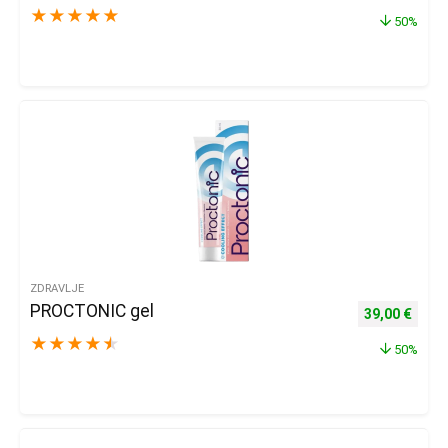
★
★
★
★
★
50%
ZDRAVLJE
PROCTONIC gel
Izvorna cijena
Trenu
39,00
€
★
★
★
★
★
50%