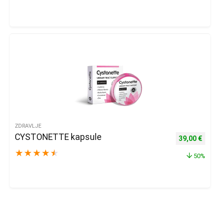
ZDRAVLJE
CYSTONETTE kapsule
Izvorna cijena
Trenu
39,00
€
★
★
★
★
★
50%