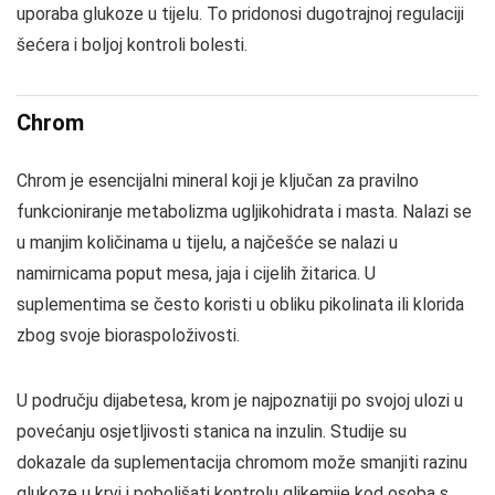
uporaba glukoze u tijelu. To pridonosi dugotrajnoj regulaciji
šećera i boljoj kontroli bolesti.
Chrom
Chrom je esencijalni mineral koji je ključan za pravilno
funkcioniranje metabolizma ugljikohidrata i masta. Nalazi se
u manjim količinama u tijelu, a najčešće se nalazi u
namirnicama poput mesa, jaja i cijelih žitarica. U
suplementima se često koristi u obliku pikolinata ili klorida
zbog svoje bioraspoloživosti.
U području dijabetesa, krom je najpoznatiji po svojoj ulozi u
povećanju osjetljivosti stanica na inzulin. Studije su
dokazale da suplementacija chromom može smanjiti razinu
glukoze u krvi i poboljšati kontrolu glikemije kod osoba s