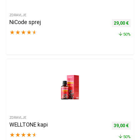
ZDRAVLJE
NiCode sprej
Izvorna cijena
Trenu
29,00
€
★
★
★
★
★
50%
ZDRAVLJE
WELLTONE kapi
Izvorna cijena
Trenu
39,00
€
★
★
★
★
★
50%