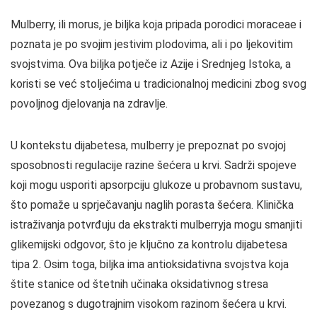
Mulberry, ili morus, je biljka koja pripada porodici moraceae i
poznata je po svojim jestivim plodovima, ali i po ljekovitim
svojstvima. Ova biljka potječe iz Azije i Srednjeg Istoka, a
koristi se već stoljećima u tradicionalnoj medicini zbog svog
povoljnog djelovanja na zdravlje.
U kontekstu dijabetesa, mulberry je prepoznat po svojoj
sposobnosti regulacije razine šećera u krvi. Sadrži spojeve
koji mogu usporiti apsorpciju glukoze u probavnom sustavu,
što pomaže u sprječavanju naglih porasta šećera. Klinička
istraživanja potvrđuju da ekstrakti mulberryja mogu smanjiti
glikemijski odgovor, što je ključno za kontrolu dijabetesa
tipa 2. Osim toga, biljka ima antioksidativna svojstva koja
štite stanice od štetnih učinaka oksidativnog stresa
povezanog s dugotrajnim visokom razinom šećera u krvi.