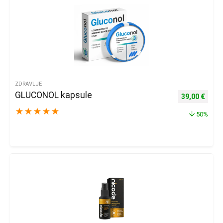
ZDRAVLJE
GLUCONOL kapsule
Izvorna cijena
Trenu
39,00
€
★
★
★
★
★
50%