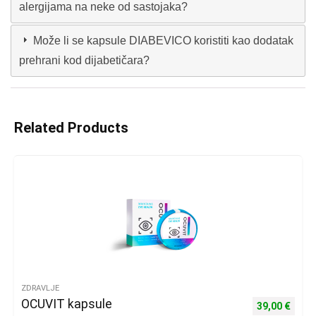
alergijama na neke od sastojaka?
Može li se kapsule DIABEVICO koristiti kao dodatak
prehrani kod dijabetičara?
Related Products
ZDRAVLJE
OCUVIT kapsule
Izvorna cijena
Trenu
39,00
€