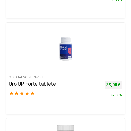
SEKSUALNO ZDRAVLJE
Uro UP Forte tablete
Izvorna cijena
Trenu
39,00
€
★
★
★
★
★
50%