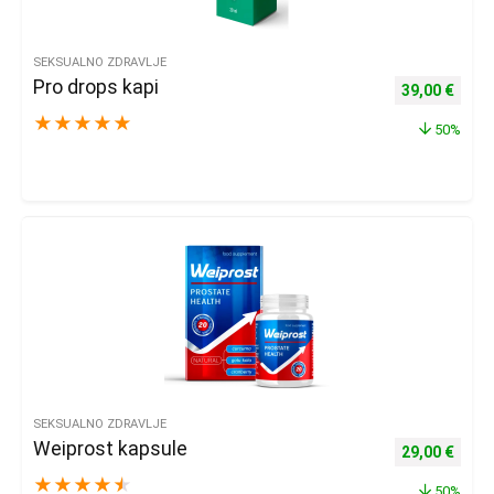
SEKSUALNO ZDRAVLJE
Pro drops kapi
Izvorna cijena
Trenu
39,00
€
★
★
★
★
★
50%
SEKSUALNO ZDRAVLJE
Weiprost kapsule
Izvorna cijena
Trenu
29,00
€
★
★
★
★
★
50%