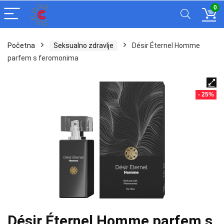
0
Početna
Seksualno zdravlje
Désir Éternel Homme
parfem s feromonima
- 25%
Désir Éternel Homme parfem s