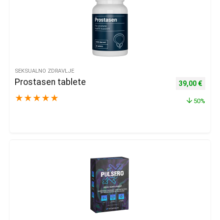
SEKSUALNO ZDRAVLJE
Prostasen tablete
Izvorna cijena
Trenu
39,00
€
★
★
★
★
★
50%