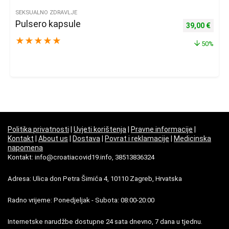
SEKSUALNO ZDRAVLJE
Pulsero kapsule
Izvorna cijena
Trenu
39,00
€
★
★
★
★
★
50%
Politika privatnosti
|
Uvjeti korištenja
|
Pravne informacije
|
Kontakt
|
About us
|
Dostava
|
Povrat i reklamacije
|
Medicinska
napomena
Kontakt: info@croatiacovid19.info, 38513836324
Adresa: Ulica don Petra Šimića 4, 10110 Zagreb, Hrvatska
Radno vrijeme: Ponedjeljak - Subota: 08:00-20:00
Internetske narudžbe dostupne 24 sata dnevno, 7 dana u tjednu.