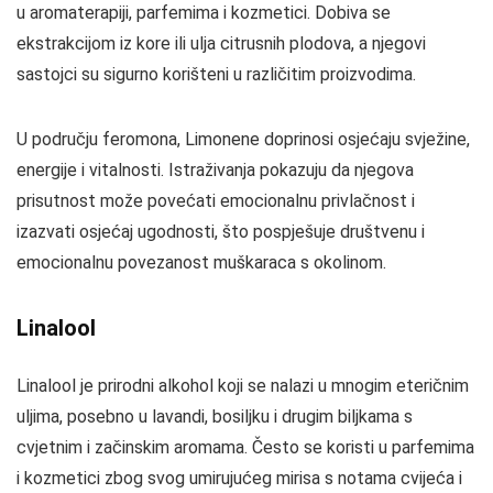
u aromaterapiji, parfemima i kozmetici. Dobiva se
ekstrakcijom iz kore ili ulja citrusnih plodova, a njegovi
sastojci su sigurno korišteni u različitim proizvodima.
U području feromona, Limonene doprinosi osjećaju svježine,
energije i vitalnosti. Istraživanja pokazuju da njegova
prisutnost može povećati emocionalnu privlačnost i
izazvati osjećaj ugodnosti, što pospješuje društvenu i
emocionalnu povezanost muškaraca s okolinom.
Linalool
Linalool je prirodni alkohol koji se nalazi u mnogim eteričnim
uljima, posebno u lavandi, bosiljku i drugim biljkama s
cvjetnim i začinskim aromama. Često se koristi u parfemima
i kozmetici zbog svog umirujućeg mirisa s notama cvijeća i