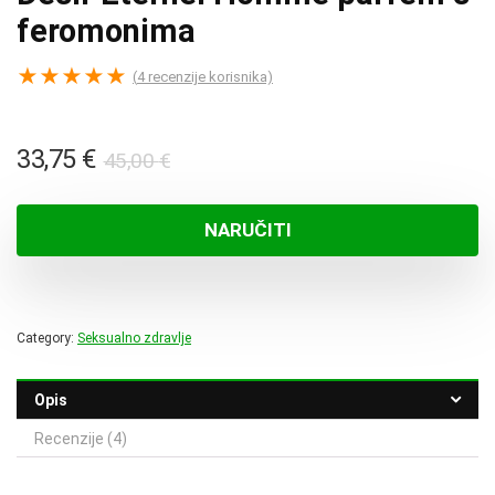
feromonima
★
★
★
★
★
(
4
recenzije korisnika)
Izvorna
Trenutna
33,75
€
45,00
€
cijena
cijena
bila
je:
NARUČITI
je:
33,75 €.
45,00 €.
Category:
Seksualno zdravlje
Opis
Recenzije (4)