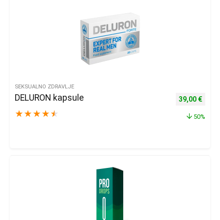
SEKSUALNO ZDRAVLJE
DELURON kapsule
Izvorna cijena
Trenu
39,00
€
★
★
★
★
★
50%