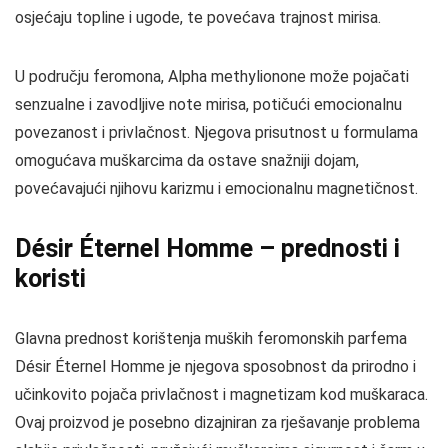
osjećaju topline i ugode, te povećava trajnost mirisa.
U području feromona, Alpha methylionone može pojačati
senzualne i zavodljive note mirisa, potičući emocionalnu
povezanost i privlačnost. Njegova prisutnost u formulama
omogućava muškarcima da ostave snažniji dojam,
povećavajući njihovu karizmu i emocionalnu magnetičnost.
Désir Éternel Homme – prednosti i
koristi
Glavna prednost korištenja muških feromonskih parfema
Désir Éternel Homme je njegova sposobnost da prirodno i
učinkovito pojača privlačnost i magnetizam kod muškaraca.
Ovaj proizvod je posebno dizajniran za rješavanje problema