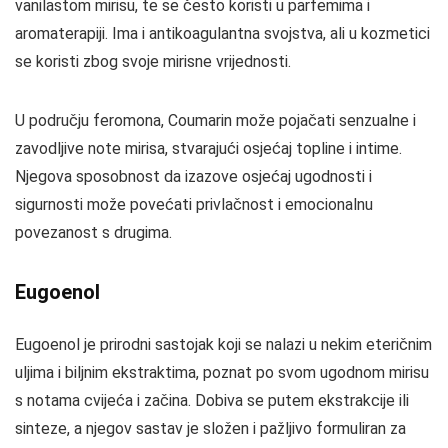
vanilastom mirisu, te se često koristi u parfemima i
aromaterapiji. Ima i antikoagulantna svojstva, ali u kozmetici
se koristi zbog svoje mirisne vrijednosti.
U području feromona, Coumarin može pojačati senzualne i
zavodljive note mirisa, stvarajući osjećaj topline i intime.
Njegova sposobnost da izazove osjećaj ugodnosti i
sigurnosti može povećati privlačnost i emocionalnu
povezanost s drugima.
Eugoenol
Eugoenol je prirodni sastojak koji se nalazi u nekim eteričnim
uljima i biljnim ekstraktima, poznat po svom ugodnom mirisu
s notama cvijeća i začina. Dobiva se putem ekstrakcije ili
sinteze, a njegov sastav je složen i pažljivo formuliran za