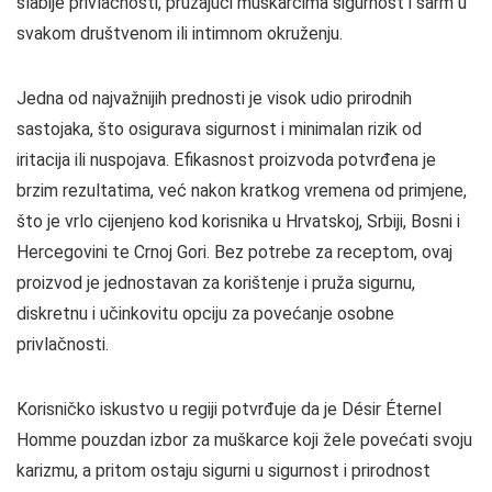
slabije privlačnosti, pružajući muškarcima sigurnost i šarm u
svakom društvenom ili intimnom okruženju.
Jedna od najvažnijih prednosti je visok udio prirodnih
sastojaka, što osigurava sigurnost i minimalan rizik od
iritacija ili nuspojava. Efikasnost proizvoda potvrđena je
brzim rezultatima, već nakon kratkog vremena od primjene,
što je vrlo cijenjeno kod korisnika u Hrvatskoj, Srbiji, Bosni i
Hercegovini te Crnoj Gori. Bez potrebe za receptom, ovaj
proizvod je jednostavan za korištenje i pruža sigurnu,
diskretnu i učinkovitu opciju za povećanje osobne
privlačnosti.
Korisničko iskustvo u regiji potvrđuje da je Désir Éternel
Homme pouzdan izbor za muškarce koji žele povećati svoju
karizmu, a pritom ostaju sigurni u sigurnost i prirodnost