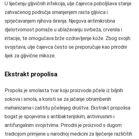
U liječenju gljivičnih infekcija, ulje čajevca poboljšava stanje
zahvaćenog područja smanjenjem rasta gljivica i
sprječavanjem njihova širenja. Njegova antimikrobna
djelotvornost pomaže u ublažavanju svrbeža, crvenila i
iritacije, te omogućava brže ozdravljenje kože. Zbog svojih
svojstava, ulje čajevca često se preporučuje kao prirodni
lijek za gljivične mikoze.
Ekstrakt propolisa
Propolis je smolasta tvar koju proizvode pčele iz biljnih
sokova i smola, a koristi se za jačanje obrambenih
mehanizama i zaštitu pčelinjeg društva. Ekstrakt propolisa
bogat je spojevima s antibakterijskim, antivirusnim i
antifungalnim svojstvima. Prirodni je proizvod s dugom
tradicijom primjene u narodnoj medicini za liječenje različitih