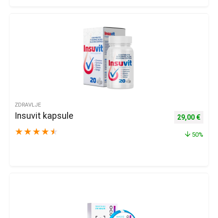
ZDRAVLJE
Insuvit kapsule
Izvorna cijena
Trenu
29,00
€
★
★
★
★
★
50%