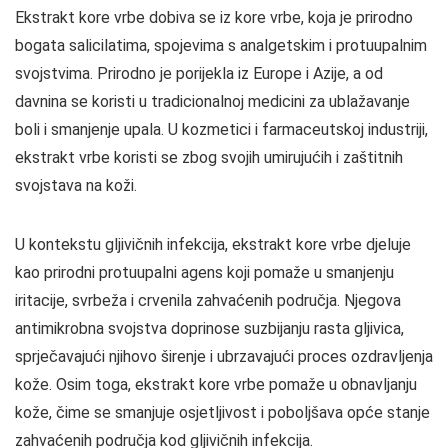
Ekstrakt kore vrbe dobiva se iz kore vrbe, koja je prirodno
bogata salicilatima, spojevima s analgetskim i protuupalnim
svojstvima. Prirodno je porijekla iz Europe i Azije, a od
davnina se koristi u tradicionalnoj medicini za ublažavanje
boli i smanjenje upala. U kozmetici i farmaceutskoj industriji,
ekstrakt vrbe koristi se zbog svojih umirujućih i zaštitnih
svojstava na koži.
U kontekstu gljivičnih infekcija, ekstrakt kore vrbe djeluje
kao prirodni protuupalni agens koji pomaže u smanjenju
iritacije, svrbeža i crvenila zahvaćenih područja. Njegova
antimikrobna svojstva doprinose suzbijanju rasta gljivica,
sprječavajući njihovo širenje i ubrzavajući proces ozdravljenja
kože. Osim toga, ekstrakt kore vrbe pomaže u obnavljanju
kože, čime se smanjuje osjetljivost i poboljšava opće stanje
zahvaćenih područja kod gljivičnih infekcija.