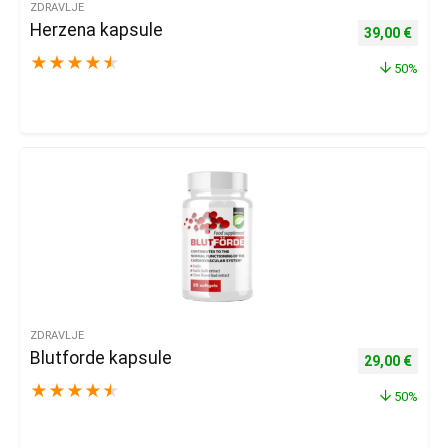
ZDRAVLJE
Herzena kapsule
Izvorna cijena
Trenu
39,00
€
★
★
★
★
★
50%
ZDRAVLJE
Blutforde kapsule
Izvorna cijena
Trenu
29,00
€
★
★
★
★
★
50%