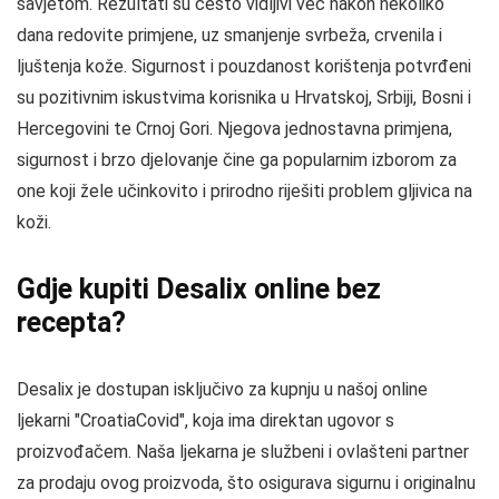
savjetom. Rezultati su često vidljivi već nakon nekoliko
dana redovite primjene, uz smanjenje svrbeža, crvenila i
ljuštenja kože. Sigurnost i pouzdanost korištenja potvrđeni
su pozitivnim iskustvima korisnika u Hrvatskoj, Srbiji, Bosni i
Hercegovini te Crnoj Gori. Njegova jednostavna primjena,
sigurnost i brzo djelovanje čine ga popularnim izborom za
one koji žele učinkovito i prirodno riješiti problem gljivica na
koži.
Gdje kupiti Desalix online bez
recepta?
Desalix je dostupan isključivo za kupnju u našoj online
ljekarni "CroatiaCovid", koja ima direktan ugovor s
proizvođačem. Naša ljekarna je službeni i ovlašteni partner
za prodaju ovog proizvoda, što osigurava sigurnu i originalnu