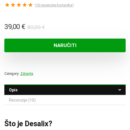
★
★
★
★
★
(
10
recenzije korisnika)
Izvorna
Trenutna
39,00
€
80,00
€
cijena
cijena
bila
je:
NARUČITI
je:
39,00 €.
80,00 €.
Category:
Zdravlje
Opis
Recenzije (10)
Što je Desalix?