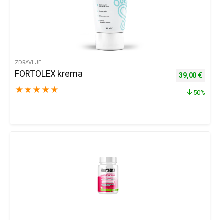
ZDRAVLJE
FORTOLEX krema
Izvorna cijena
Trenu
39,00
€
★
★
★
★
★
50%