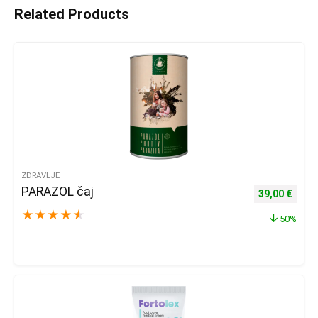
Related Products
ZDRAVLJE
PARAZOL čaj
Izvorna cijena
Trenu
39,00
€
★
★
★
★
★
50%