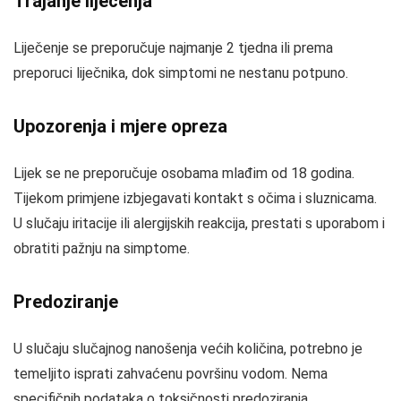
Trajanje liječenja
Liječenje se preporučuje najmanje 2 tjedna ili prema
preporuci liječnika, dok simptomi ne nestanu potpuno.
Upozorenja i mjere opreza
Lijek se ne preporučuje osobama mlađim od 18 godina.
Tijekom primjene izbjegavati kontakt s očima i sluznicama.
U slučaju iritacije ili alergijskih reakcija, prestati s uporabom i
obratiti pažnju na simptome.
Predoziranje
U slučaju slučajnog nanošenja većih količina, potrebno je
temeljito isprati zahvaćenu površinu vodom. Nema
specifičnih podataka o toksičnosti predoziranja.