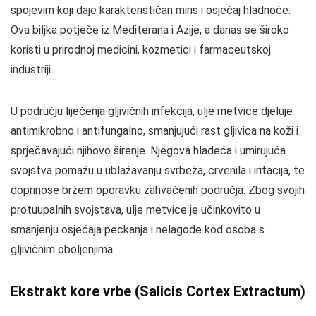
spojevim koji daje karakterističan miris i osjećaj hladnoće.
Ova biljka potječe iz Mediterana i Azije, a danas se široko
koristi u prirodnoj medicini, kozmetici i farmaceutskoj
industriji.
U području liječenja gljivičnih infekcija, ulje metvice djeluje
antimikrobno i antifungalno, smanjujući rast gljivica na koži i
sprječavajući njihovo širenje. Njegova hladeća i umirujuća
svojstva pomažu u ublažavanju svrbeža, crvenila i iritacija, te
doprinose bržem oporavku zahvaćenih područja. Zbog svojih
protuupalnih svojstava, ulje metvice je učinkovito u
smanjenju osjećaja peckanja i nelagode kod osoba s
gljivičnim oboljenjima.
Ekstrakt kore vrbe (Salicis Cortex Extractum)