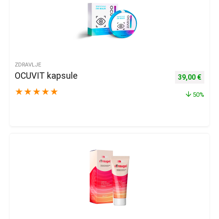
ZDRAVLJE
OCUVIT kapsule
Izvorna cijena
Trenu
39,00
€
★
★
★
★
★
50%