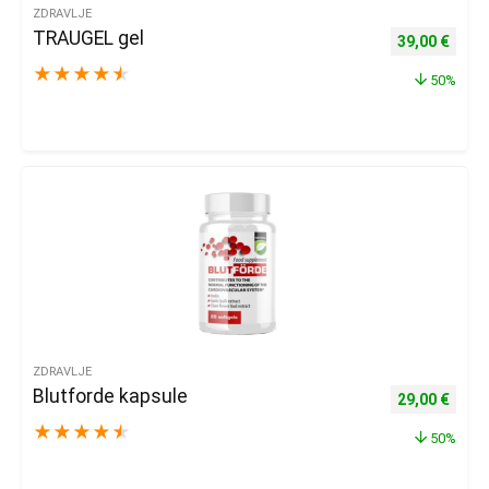
ZDRAVLJE
TRAUGEL gel
Izvorna cijena
Trenu
39,00
€
★
★
★
★
★
50%
ZDRAVLJE
Blutforde kapsule
Izvorna cijena
Trenu
29,00
€
★
★
★
★
★
50%