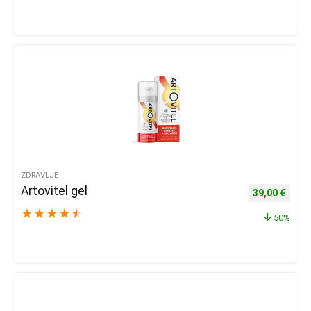
ZDRAVLJE
Artovitel gel
Izvorna cijena
Trenu
39,00
€
★
★
★
★
★
50%