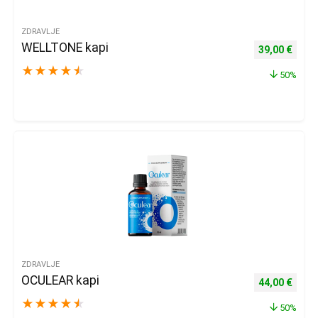
ZDRAVLJE
WELLTONE kapi
Izvorna cijena
Trenu
39,00
€
★
★
★
★
★
50%
ZDRAVLJE
OCULEAR kapi
Izvorna cijena
Trenu
44,00
€
★
★
★
★
★
50%