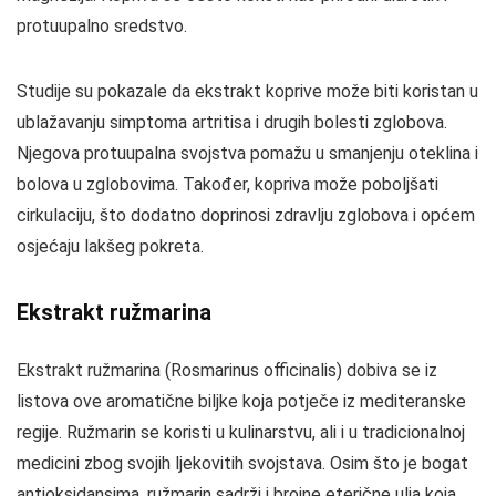
protuupalno sredstvo.
Studije su pokazale da ekstrakt koprive može biti koristan u
ublažavanju simptoma artritisa i drugih bolesti zglobova.
Njegova protuupalna svojstva pomažu u smanjenju oteklina i
bolova u zglobovima. Također, kopriva može poboljšati
cirkulaciju, što dodatno doprinosi zdravlju zglobova i općem
osjećaju lakšeg pokreta.
Ekstrakt ružmarina
Ekstrakt ružmarina (Rosmarinus officinalis) dobiva se iz
listova ove aromatične biljke koja potječe iz mediteranske
regije. Ružmarin se koristi u kulinarstvu, ali i u tradicionalnoj
medicini zbog svojih ljekovitih svojstava. Osim što je bogat
antioksidansima, ružmarin sadrži i brojne eterične ulja koja