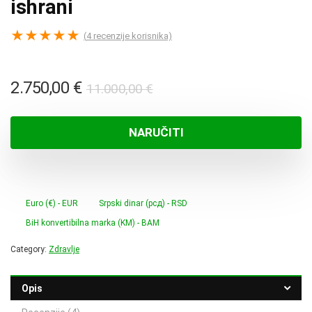
ishrani
★
★
★
★
★
(
4
recenzije korisnika)
Izvorna
Trenutna
2.750,00
€
11.000,00
€
cijena
cijena
bila
je:
NARUČITI
je:
2.750,00 €.
11.000,00 €.
Euro (€) - EUR
Srpski dinar (рсд) - RSD
BiH konvertibilna marka (KM) - BAM
Category:
Zdravlje
Opis