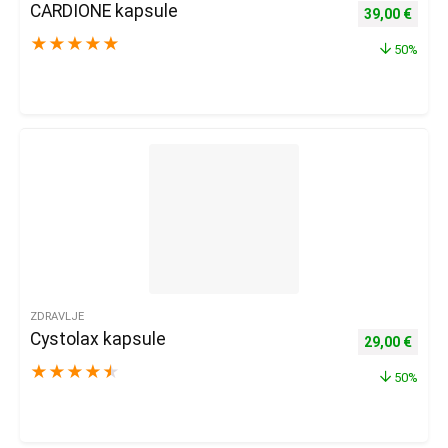
CARDIONE kapsule
Izvorna cijena
Trenu
39,00
€
★
★
★
★
★
50%
ZDRAVLJE
Cystolax kapsule
Izvorna cijena
Trenu
29,00
€
★
★
★
★
★
50%