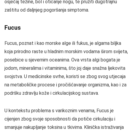
osjećaj težine, bol i oticanje nogu, te pružiti dugotrajnu
zaštitu od daljnjeg pogoršanja simptoma.
Fucus
Fucus, poznat i kao morske alge ili fukus, je algarna biljka
koja prirodno raste u hladnim morskim vodama širom svijeta,
posebice u sjevernim oceanima. Ova vrsta algi bogata je
jodom, mineralima i vitaminima, što joj daje snažna ljekovita
svojstva. U medicinske svrhe, koristi se zbog svog utjecaja
na metaboličke procese i pročišćavanje organizma, kao i za
podršku zdravlju kože i cirkulacijskog sustava.
U kontekstu problema s varikoznim venama, Fucus je
cijenjen zbog svoje sposobnosti da potiče cirkulaciju i
smanjuje nakupljanje toksina u tkivima. Klinička istraživanja