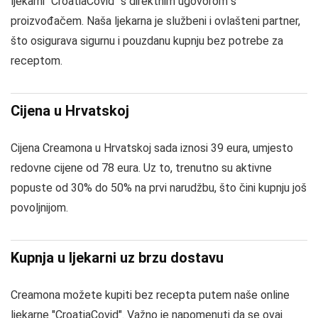
ljekarni "CroatiaCovid" s direktnim ugovorom s
proizvođačem. Naša ljekarna je službeni i ovlašteni partner,
što osigurava sigurnu i pouzdanu kupnju bez potrebe za
receptom.
Cijena u Hrvatskoj
Cijena Creamona u Hrvatskoj sada iznosi 39 eura, umjesto
redovne cijene od 78 eura. Uz to, trenutno su aktivne
popuste od 30% do 50% na prvi narudžbu, što čini kupnju još
povoljnijom.
Kupnja u ljekarni uz brzu dostavu
Creamona možete kupiti bez recepta putem naše online
ljekarne "CroatiaCovid". Važno je napomenuti da se ovaj