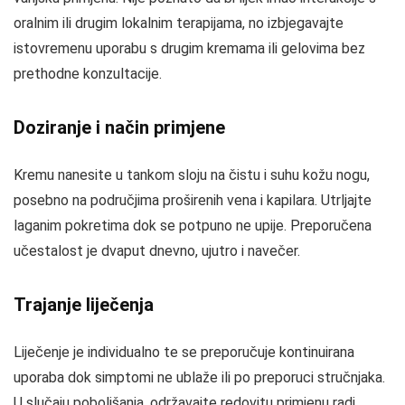
oralnim ili drugim lokalnim terapijama, no izbjegavajte
istovremenu uporabu s drugim kremama ili gelovima bez
prethodne konzultacije.
Doziranje i način primjene
Kremu nanesite u tankom sloju na čistu i suhu kožu nogu,
posebno na područjima proširenih vena i kapilara. Utrljajte
laganim pokretima dok se potpuno ne upije. Preporučena
učestalost je dvaput dnevno, ujutro i navečer.
Trajanje liječenja
Liječenje je individualno te se preporučuje kontinuirana
uporaba dok simptomi ne ublaže ili po preporuci stručnjaka.
U slučaju poboljšanja, održavajte redovitu primjenu radi