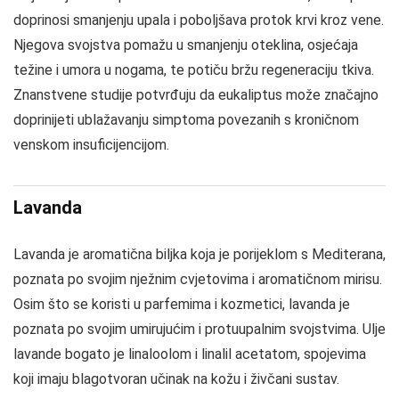
doprinosi smanjenju upala i poboljšava protok krvi kroz vene.
Njegova svojstva pomažu u smanjenju oteklina, osjećaja
težine i umora u nogama, te potiču bržu regeneraciju tkiva.
Znanstvene studije potvrđuju da eukaliptus može značajno
doprinijeti ublažavanju simptoma povezanih s kroničnom
venskom insuficijencijom.
Lavanda
Lavanda je aromatična biljka koja je porijeklom s Mediterana,
poznata po svojim nježnim cvjetovima i aromatičnom mirisu.
Osim što se koristi u parfemima i kozmetici, lavanda je
poznata po svojim umirujućim i protuupalnim svojstvima. Ulje
lavande bogato je linaloolom i linalil acetatom, spojevima
koji imaju blagotvoran učinak na kožu i živčani sustav.