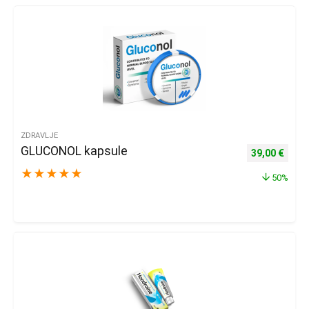
ZDRAVLJE
GLUCONOL kapsule
Izvorna cijena
Trenu
39,00
€
★
★
★
★
★
50%