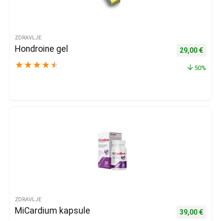
ZDRAVLJE
Hondroine gel
Izvorna cijena
Trenu
29,00
€
★
★
★
★
★
50%
ZDRAVLJE
MiCardium kapsule
Izvorna cijena
Trenu
39,00
€