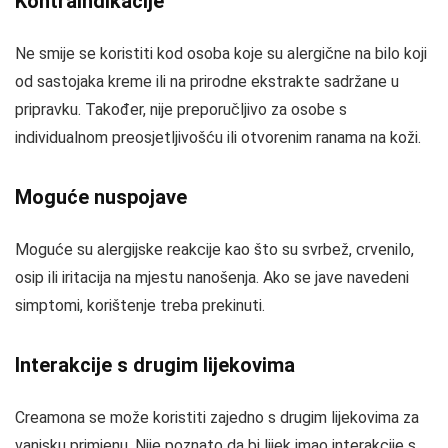
Kontraindikacije
Ne smije se koristiti kod osoba koje su alergične na bilo koji
od sastojaka kreme ili na prirodne ekstrakte sadržane u
pripravku. Također, nije preporučljivo za osobe s
individualnom preosjetljivošću ili otvorenim ranama na koži.
Moguće nuspojave
Moguće su alergijske reakcije kao što su svrbež, crvenilo,
osip ili iritacija na mjestu nanošenja. Ako se jave navedeni
simptomi, korištenje treba prekinuti.
Interakcije s drugim lijekovima
Creamona se može koristiti zajedno s drugim lijekovima za
vanjsku primjenu. Nije poznato da bi lijek imao interakcije s