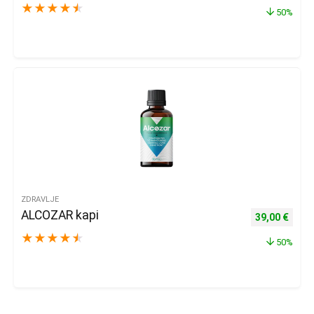
★
★
★
★
★
50%
ZDRAVLJE
ALCOZAR kapi
Izvorna cijena
Trenu
39,00
€
★
★
★
★
★
50%