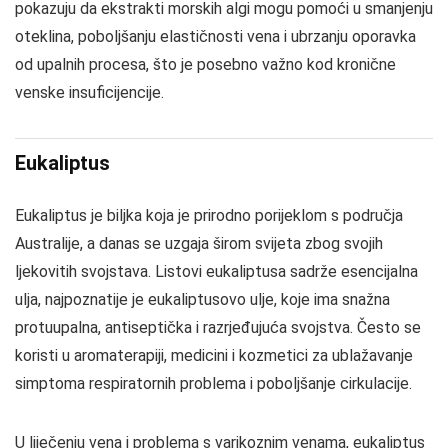
pokazuju da ekstrakti morskih algi mogu pomoći u smanjenju
oteklina, poboljšanju elastičnosti vena i ubrzanju oporavka
od upalnih procesa, što je posebno važno kod kronične
venske insuficijencije.
Eukaliptus
Eukaliptus je biljka koja je prirodno porijeklom s područja
Australije, a danas se uzgaja širom svijeta zbog svojih
ljekovitih svojstava. Listovi eukaliptusa sadrže esencijalna
ulja, najpoznatije je eukaliptusovo ulje, koje ima snažna
protuupalna, antiseptička i razrjeđujuća svojstva. Često se
koristi u aromaterapiji, medicini i kozmetici za ublažavanje
simptoma respiratornih problema i poboljšanje cirkulacije.
U liječenju vena i problema s varikoznim venama, eukaliptus