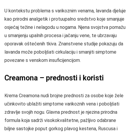
U kontekstu problema s varikoznim venama, lavanda djeluje
kao prirodni analgetik i protuupalno sredstvo koje smanjuje
osjećaj težine i nelagodu u nogama. Njena svojstva pomažu
u smanjenju upalnih procesa i jačanju vene, te ubrzavaju
oporavak oštećenih tkiva. Znanstvene studije pokazuju da
lavanda može poboljšati cirkulaciju i smanjiti simptome
povezane s venskom insuficijencijom.
Creamona – prednosti i koristi
Krema Creamona nudi brojne prednosti za osobe koje žele
učinkovito ublažiti simptome varikoznih vena i poboljšati
zdravlje svojih nogu. Glavna prednost je njezina prirodna
formula koja sadrži visokokvalitetne, pažljivo odabrane
biljne sastojke poput gorkog plavog kestena, Ruscusa i