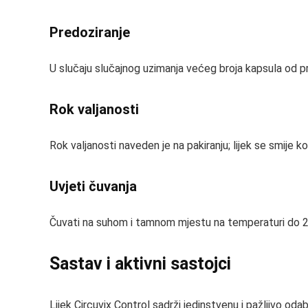
Predoziranje
U slučaju slučajnog uzimanja većeg broja kapsula od p
Rok valjanosti
Rok valjanosti naveden je na pakiranju; lijek se smije k
Uvjeti čuvanja
Čuvati na suhom i tamnom mjestu na temperaturi do 25 °
Sastav i aktivni sastojci
Lijek Circuvix Control sadrži jedinstvenu i pažljivo oda