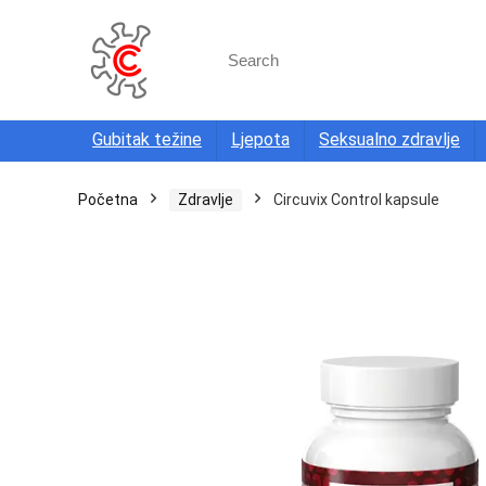
Search
for:
Gubitak težine
Ljepota
Seksualno zdravlje
Početna
Zdravlje
Circuvix Control kapsule