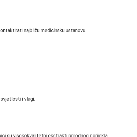
ontaktirati najbližu medicinsku ustanovu.
jetlosti i vlagi.
jci su visokokvalitetni ekstrakti prirodnog porijekla,