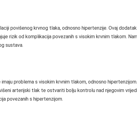
laciji povišenog krvnog tlaka, odnosno hipertenzije. Ovaj dodatak
njuje rizik od komplikacija povezanih s visokim krvnim tlakom. N
nog sustava.
 imaju problema s visokim krvnim tlakom, odnosno hipertenzijom.
išeni arterijski tlak te ostvariti bolju kontrolu nad njegovim vri
cija povezanih s hipertenzijom.