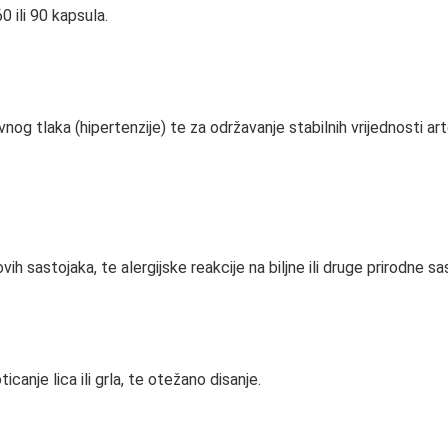
0 ili 90 kapsula.
rvnog tlaka (hipertenzije) te za održavanje stabilnih vrijednosti 
ovih sastojaka, te alergijske reakcije na biljne ili druge prirodne sa
icanje lica ili grla, te otežano disanje.