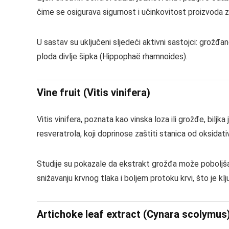
čime se osigurava sigurnost i učinkovitost proizvoda z
U sastav su uključeni sljedeći aktivni sastojci: grožđan
ploda divlje šipka (Hippophaë rhamnoides).
Vine fruit (Vitis vinifera)
Vitis vinifera, poznata kao vinska loza ili grožđe, bil
resveratrola, koji doprinose zaštiti stanica od oksidat
Studije su pokazale da ekstrakt grožđa može poboljšati 
snižavanju krvnog tlaka i boljem protoku krvi, što je klju
Artichoke leaf extract (Cynara scolymus