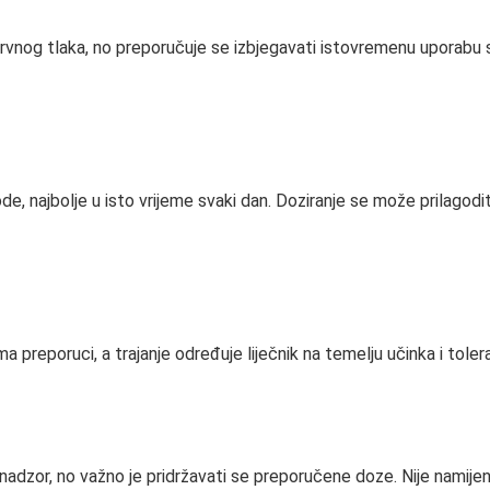
u krvnog tlaka, no preporučuje se izbjegavati istovremenu uporabu 
, najbolje u isto vrijeme svaki dan. Doziranje se može prilagoditi
a preporuci, a trajanje određuje liječnik na temelju učinka i tolera
 nadzor, no važno je pridržavati se preporučene doze. Nije nami