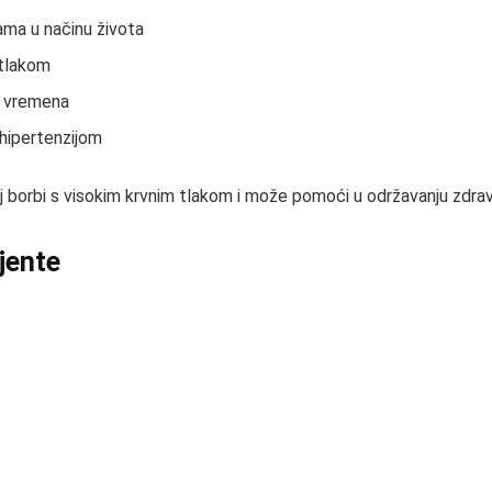
ama u načinu života
 tlakom
om vremena
 hipertenzijom
 borbi s visokim krvnim tlakom i može pomoći u održavanju zdrav
ijente