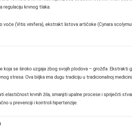
a regulaciju krvnog tlaka.
o voće (Vitis vinifera), ekstrakt listova artičoke (Cynara scolymu
jka je koja se široko uzgaja zbog svojih plodova – grožđa. Ekstrakt
ivnog stresa. Ova biljka ima dugu tradiciju u tradicionalnoj medici
elastičnost krvnih žila, smanjiti upalne procese i spriječiti stva
čno u prevenciji i kontroli hipertenzije.
)