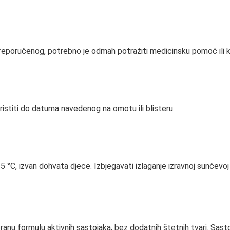
reporučenog, potrebno je odmah potražiti medicinsku pomoć ili k
oristiti do datuma navedenog na omotu ili blisteru.
C, izvan dohvata djece. Izbjegavati izlaganje izravnoj sunčevoj sv
branu formulu aktivnih sastojaka, bez dodatnih štetnih tvari. Sasto