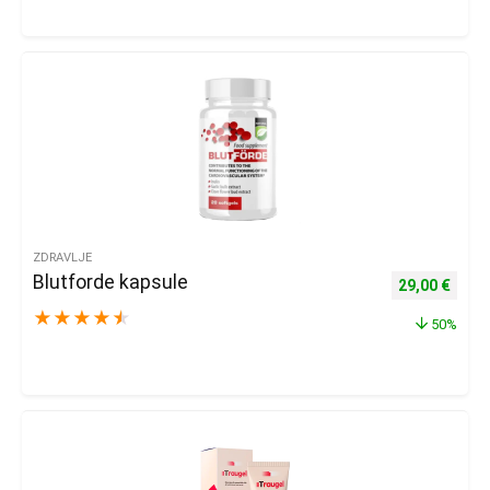
ZDRAVLJE
Blutforde kapsule
Izvorna cijena
Trenu
29,00
€
★
★
★
★
★
50%