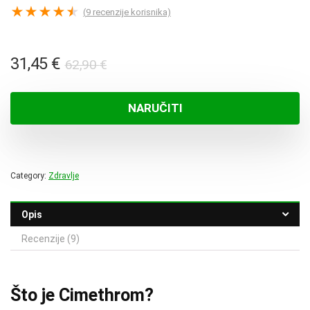
★
★
★
★
★
(
9
recenzije korisnika)
Izvorna
Trenutna
31,45
€
62,90
€
cijena
cijena
bila
je:
NARUČITI
je:
31,45 €.
62,90 €.
Category:
Zdravlje
Opis
Recenzije (9)
Što je Cimethrom?