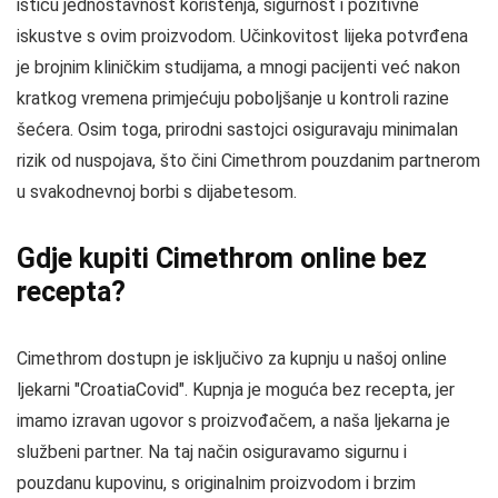
ističu jednostavnost korištenja, sigurnost i pozitivne
iskustve s ovim proizvodom. Učinkovitost lijeka potvrđena
je brojnim kliničkim studijama, a mnogi pacijenti već nakon
kratkog vremena primjećuju poboljšanje u kontroli razine
šećera. Osim toga, prirodni sastojci osiguravaju minimalan
rizik od nuspojava, što čini Cimethrom pouzdanim partnerom
u svakodnevnoj borbi s dijabetesom.
Gdje kupiti Cimethrom online bez
recepta?
Cimethrom dostupn je isključivo za kupnju u našoj online
ljekarni "CroatiaCovid". Kupnja je moguća bez recepta, jer
imamo izravan ugovor s proizvođačem, a naša ljekarna je
službeni partner. Na taj način osiguravamo sigurnu i
pouzdanu kupovinu, s originalnim proizvodom i brzim