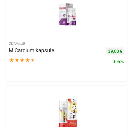
ZDRAVLJE
MiCardium kapsule
Izvorna cijena
Trenu
39,00
€
★
★
★
★
★
50%