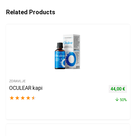
Related Products
ZDRAVLJE
OCULEAR kapi
Izvorna cijena
Trenu
44,00
€
★
★
★
★
★
50%