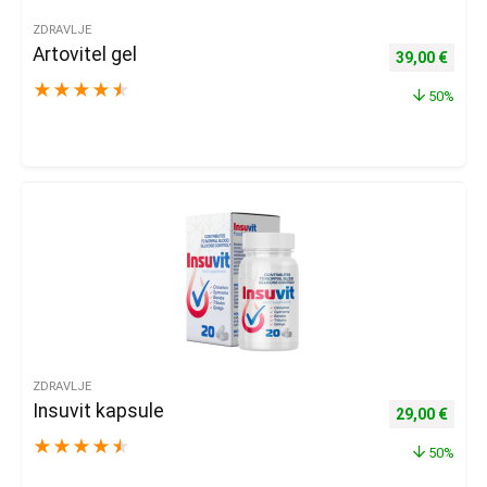
ZDRAVLJE
Artovitel gel
Izvorna cijena
Trenu
39,00
€
★
★
★
★
★
50%
ZDRAVLJE
Insuvit kapsule
Izvorna cijena
Trenu
29,00
€
★
★
★
★
★
50%