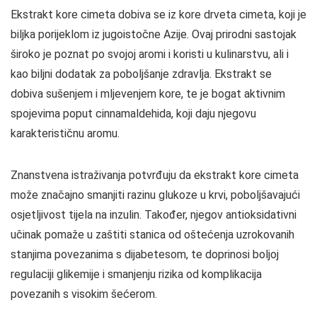
Ekstrakt kore cimeta dobiva se iz kore drveta cimeta, koji je
biljka porijeklom iz jugoistočne Azije. Ovaj prirodni sastojak
široko je poznat po svojoj aromi i koristi u kulinarstvu, ali i
kao biljni dodatak za poboljšanje zdravlja. Ekstrakt se
dobiva sušenjem i mljevenjem kore, te je bogat aktivnim
spojevima poput cinnamaldehida, koji daju njegovu
karakterističnu aromu.
Znanstvena istraživanja potvrđuju da ekstrakt kore cimeta
može značajno smanjiti razinu glukoze u krvi, poboljšavajući
osjetljivost tijela na inzulin. Također, njegov antioksidativni
učinak pomaže u zaštiti stanica od oštećenja uzrokovanih
stanjima povezanima s dijabetesom, te doprinosi boljoj
regulaciji glikemije i smanjenju rizika od komplikacija
povezanih s visokim šećerom.