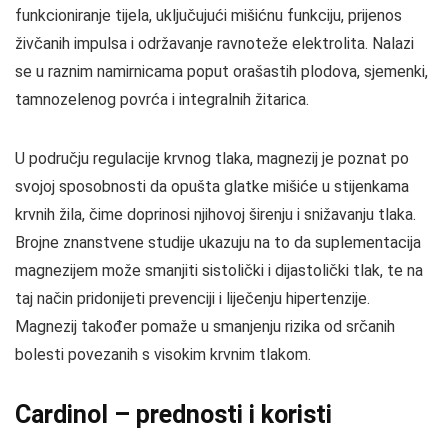
funkcioniranje tijela, uključujući mišićnu funkciju, prijenos
živčanih impulsa i održavanje ravnoteže elektrolita. Nalazi
se u raznim namirnicama poput orašastih plodova, sjemenki,
tamnozelenog povrća i integralnih žitarica.
U području regulacije krvnog tlaka, magnezij je poznat po
svojoj sposobnosti da opušta glatke mišiće u stijenkama
krvnih žila, čime doprinosi njihovoj širenju i snižavanju tlaka.
Brojne znanstvene studije ukazuju na to da suplementacija
magnezijem može smanjiti sistolički i dijastolički tlak, te na
taj način pridonijeti prevenciji i liječenju hipertenzije.
Magnezij također pomaže u smanjenju rizika od srčanih
bolesti povezanih s visokim krvnim tlakom.
Cardinol – prednosti i koristi