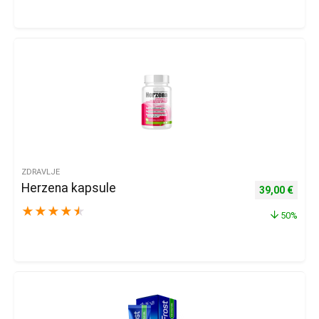
ZDRAVLJE
Herzena kapsule
Izvorna cijena
Trenu
39,00
€
★
★
★
★
★
50%