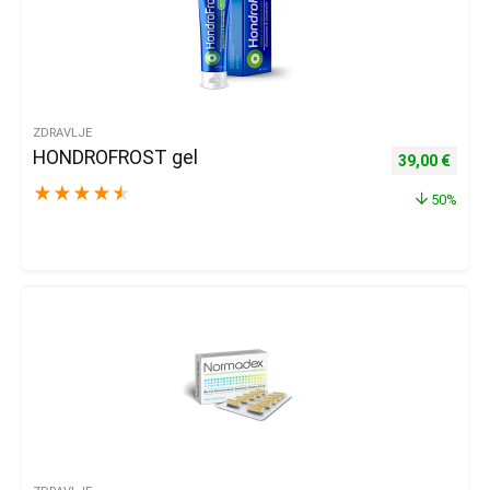
ZDRAVLJE
HONDROFROST gel
Izvorna cijena
Trenu
39,00
€
★
★
★
★
★
50%