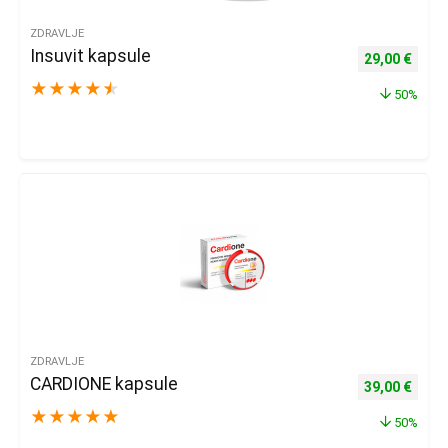
ZDRAVLJE
Insuvit kapsule
Izvorna cijena
Trenu
29,00
€
★
★
★
★
★
50%
ZDRAVLJE
CARDIONE kapsule
Izvorna cijena
Trenu
39,00
€
★
★
★
★
★
50%