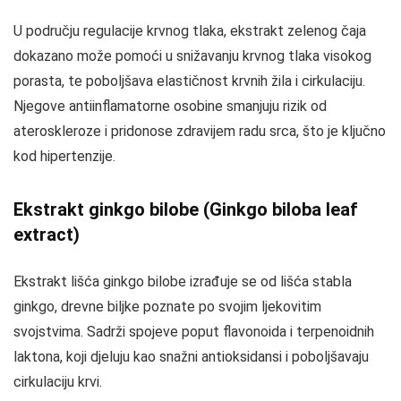
U području regulacije krvnog tlaka, ekstrakt zelenog čaja
dokazano može pomoći u snižavanju krvnog tlaka visokog
porasta, te poboljšava elastičnost krvnih žila i cirkulaciju.
Njegove antiinflamatorne osobine smanjuju rizik od
ateroskleroze i pridonose zdravijem radu srca, što je ključno
kod hipertenzije.
Ekstrakt ginkgo bilobe (Ginkgo biloba leaf
extract)
Ekstrakt lišća ginkgo bilobe izrađuje se od lišća stabla
ginkgo, drevne biljke poznate po svojim ljekovitim
svojstvima. Sadrži spojeve poput flavonoida i terpenoidnih
laktona, koji djeluju kao snažni antioksidansi i poboljšavaju
cirkulaciju krvi.