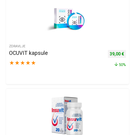
ZDRAVLJE
OCUVIT kapsule
Izvorna cijena
Trenu
39,00
€
★
★
★
★
★
50%