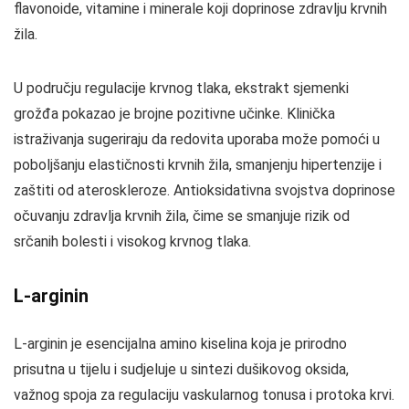
flavonoide, vitamine i minerale koji doprinose zdravlju krvnih
žila.
U području regulacije krvnog tlaka, ekstrakt sjemenki
grožđa pokazao je brojne pozitivne učinke. Klinička
istraživanja sugeriraju da redovita uporaba može pomoći u
poboljšanju elastičnosti krvnih žila, smanjenju hipertenzije i
zaštiti od ateroskleroze. Antioksidativna svojstva doprinose
očuvanju zdravlja krvnih žila, čime se smanjuje rizik od
srčanih bolesti i visokog krvnog tlaka.
L-arginin
L-arginin je esencijalna amino kiselina koja je prirodno
prisutna u tijelu i sudjeluje u sintezi dušikovog oksida,
važnog spoja za regulaciju vaskularnog tonusa i protoka krvi.