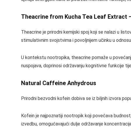
Theacrine from Kucha Tea Leaf Extract
Theacrine je prirodni kemijski spoj koji se nalazi u lis
stimulativnim svojstvima i povoljnijem učinku u odnosu
U kontekstu nootropika, theacrine pomaže u povećanju 
nuspojava, doprinosi održavanju kognitivne funkcije t
Natural Caffeine Anhydrous
Prirodni bezvodni kofein dobiva se iz biljnih izvora po
Kofein je najpoznatiji nootropik koji povećava budnos
izvedbu, omogućavajući dulje održavanje koncentracije 