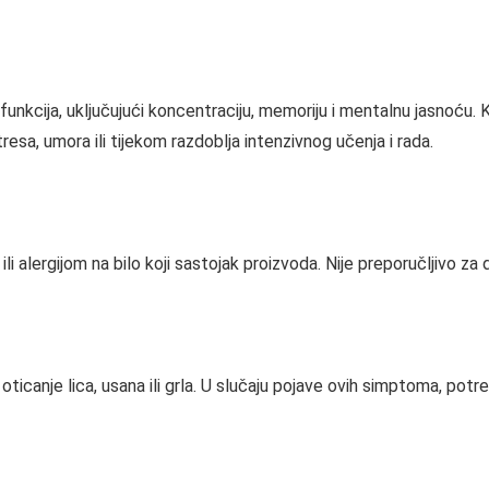
 funkcija, uključujući koncentraciju, memoriju i mentalnu jasnoću. K
sa, umora ili tijekom razdoblja intenzivnog učenja i rada.
 ili alergijom na bilo koji sastojak proizvoda. Nije preporučljivo 
 oticanje lica, usana ili grla. U slučaju pojave ovih simptoma, pot