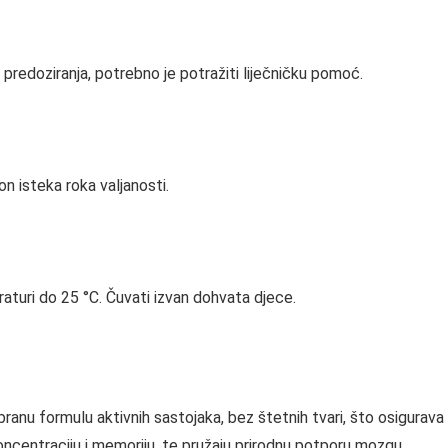
predoziranja, potrebno je potražiti liječničku pomoć.
kon isteka roka valjanosti.
turi do 25 °C. Čuvati izvan dohvata djece.
anu formulu aktivnih sastojaka, bez štetnih tvari, što osigurava v
 koncentraciju i memoriju, te pružaju prirodnu potporu mozgu.