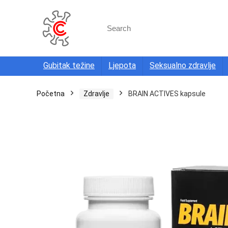
Search
for:
Gubitak težine
Ljepota
Seksualno zdravlje
Početna
Zdravlje
BRAIN ACTIVES kapsule