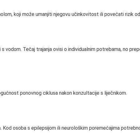
olom, koji može umanjiti njegovu učinkovitost ili povećati rizik o
 s vodom. Tečaj trajanja ovisi o individualnim potrebama, no prepo
mogućnost ponovnog ciklusa nakon konzultacije s liječnikom.
 Kod osoba s epilepsijom ili neurološkim poremećajima potrebno 