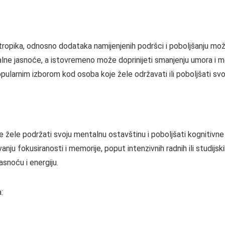
opika, odnosno dodataka namijenjenih podršci i poboljšanju možd
ne jasnoće, a istovremeno može doprinijeti smanjenju umora i me
 popularnim izborom kod osoba koje žele održavati ili poboljšati s
le podržati svoju mentalnu ostavštinu i poboljšati kognitivne f
 fokusiranosti i memorije, poput intenzivnih radnih ili studijski
asnoću i energiju.
: