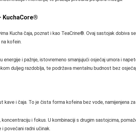
 – KuchaCore®
tovima Kucha čaja, poznat i kao TeaCrine®. Ovaj sastojak dobiva se
 na kofein.
energije i pažnje, istovremeno smanjujući osjećaj umora i napetos
ijekom duljeg razdoblja, te podržava mentalnu budnost bez osjeća
put kave i čaja. To je čista forma kofeina bez vode, namijenjena za
t, koncentraciju i fokus. U kombinaciji s drugim sastojcima, po
i povećani radni učinak.