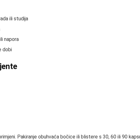
a ili studija
a
li napora
e dobi
ijente
mjeni. Pakiranje obuhvaća bočice ili blistere s 30, 60 ili 90 kapsu