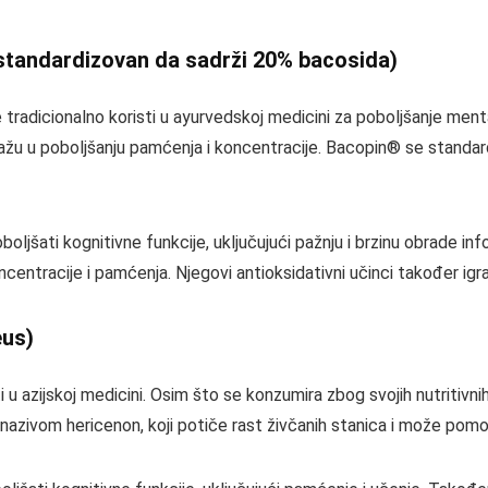
standardizovan da sadrži 20% bacosida)
e tradicionalno koristi u ayurvedskoj medicini za poboljšanje menta
u u poboljšanju pamćenja i koncentracije. Bacopin® se standardi
oljšati kognitivne funkcije, uključujući pažnju i brzinu obrade in
entracije i pamćenja. Njegovi antioksidativni učinci također igra
eus)
sti u azijskoj medicini. Osim što se konzumira zbog svojih nutritivn
nazivom hericenon, koji potiče rast živčanih stanica i može pomo