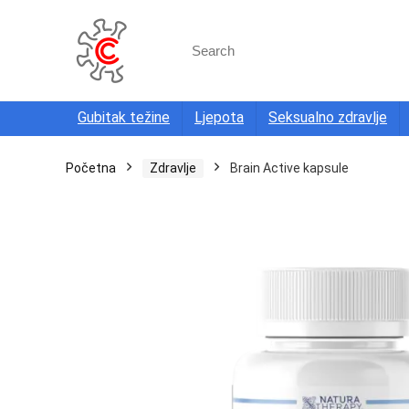
Search
for:
Gubitak težine
Ljepota
Seksualno zdravlje
Početna
Zdravlje
Brain Active kapsule