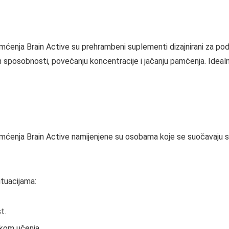
amćenja Brain Active su prehrambeni suplementi dizajnirani za p
h sposobnosti, povećanju koncentracije i jačanju pamćenja. Idealn
amćenja Brain Active namijenjene su osobama koje se suočavaju 
ituacijama:
t.
ekom učenja.