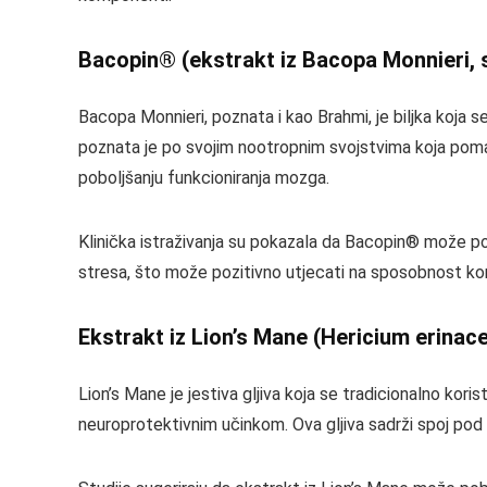
Bacopin® (ekstrakt iz Bacopa Monnieri, 
Bacopa Monnieri, poznata i kao Brahmi, je biljka koja s
poznata je po svojim nootropnim svojstvima koja pomaž
poboljšanju funkcioniranja mozga.
Klinička istraživanja su pokazala da Bacopin® može pob
stresa, što može pozitivno utjecati na sposobnost konc
Ekstrakt iz Lion’s Mane (Hericium erinac
Lion’s Mane je jestiva gljiva koja se tradicionalno kori
neuroprotektivnim učinkom. Ova gljiva sadrži spoj pod 