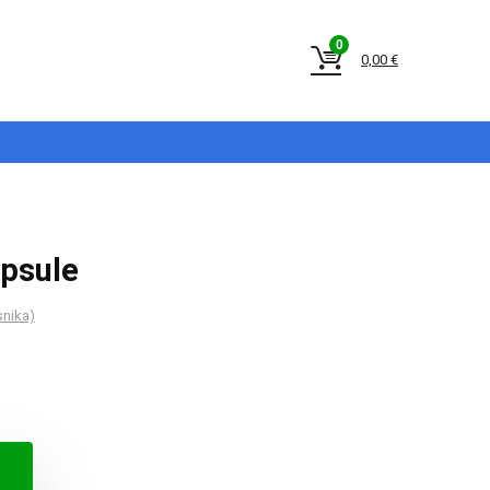
0
0,00
€
apsule
snika)
a