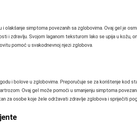
u i olakšanje simptoma povezanih sa zglobovima. Ovaj gel je osmi
nosti i zdravlju. Svojom laganom teksturom lako se upija u kožu, o
nkovitu pomoć u svakodnevnoj njezi zglobova.
agodu i bolove u zglobovima. Preporučuje se za korištenje kod sta
li artrozom. Ovaj gel može pomoći u smanjenju simptoma poveza
istan za osobe koje žele održavati zdravlje zglobova i spriječiti p
ijente