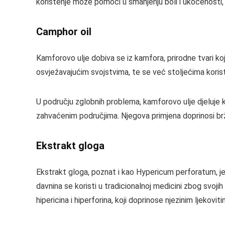
korištenje može pomoći u smanjenju boli i ukočenosti,
Camphor oil
Kamforovo ulje dobiva se iz kamfora, prirodne tvari koj
osvježavajućim svojstvima, te se već stoljećima koristi
U području zglobnih problema, kamforovo ulje djeluje ka
zahvaćenim područjima. Njegova primjena doprinosi brž
Ekstrakt gloga
Ekstrakt gloga, poznat i kao Hypericum perforatum, je bi
davnina se koristi u tradicionalnoj medicini zbog svojih
hipericina i hiperforina, koji doprinose njezinim ljekovit