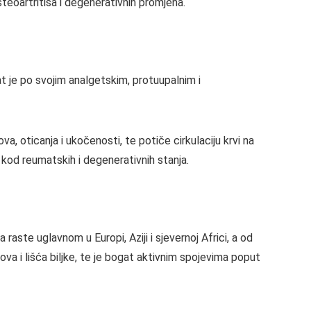
teoartritisa i degenerativnih promjena.
at je po svojim analgetskim, protuupalnim i
, oticanja i ukočenosti, te potiče cirkulaciju krvi na
kod reumatskih i degenerativnih stanja.
raste uglavnom u Europi, Aziji i sjevernoj Africi, a od
tova i lišća biljke, te je bogat aktivnim spojevima poput