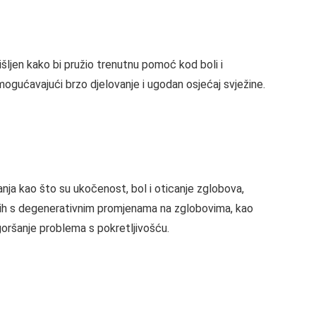
šljen kako bi pružio trenutnu pomoć kod boli i
mogućavajući brzo djelovanje i ugodan osjećaj svježine.
nja kao što su ukočenost, bol i oticanje zglobova,
nih s degenerativnim promjenama na zglobovima, kao
ogoršanje problema s pokretljivošću.