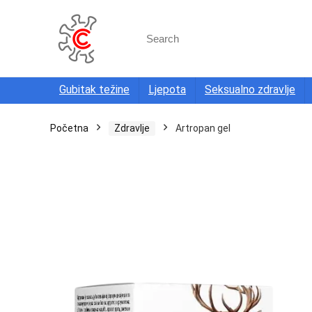
Search
for:
Gubitak težine
Ljepota
Seksualno zdravlje
Početna
Zdravlje
Artropan gel