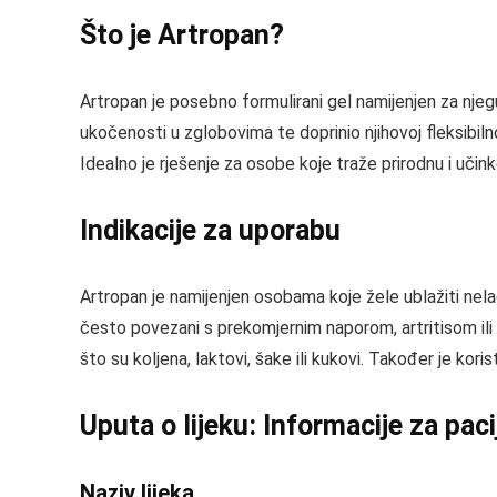
Što je Artropan?
Artropan je posebno formulirani gel namijenjen za njeg
ukočenosti u zglobovima te doprinio njihovoj fleksibil
Idealno je rješenje za osobe koje traže prirodnu i uči
Indikacije za uporabu
Artropan je namijenjen osobama koje žele ublažiti nel
često povezani s prekomjernim naporom, artritisom i
što su koljena, laktovi, šake ili kukovi. Također je kor
Uputa o lijeku: Informacije za pac
Naziv lijeka