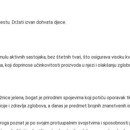
estu. Držati izvan dohvata djece.
mulu aktivnih sastojaka, bez štetnih tvari, što osigurava visoku 
a, koji doprinose učinkovitosti proizvoda u njezi i olakšanju zglo
žnice jelena, bogat je prirodnim spojevima koji potiču oporavak tk
cije i zdravlja zglobova, a danas je predmet brojnih znanstvenih is
roga poznat je po svojim protuupalnim svojstvima i sposobnosti 