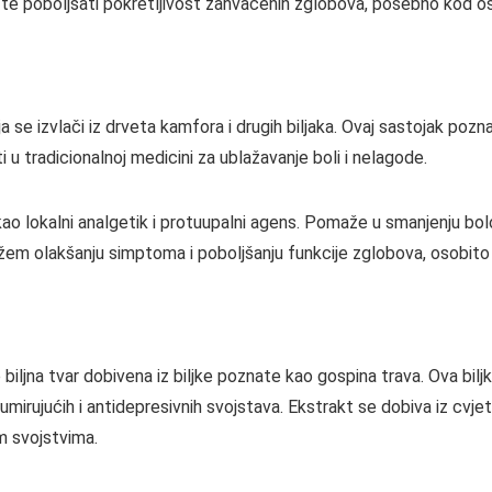
 te poboljšati pokretljivost zahvaćenih zglobova, posebno kod os
a se izvlači iz drveta kamfora i drugih biljaka. Ovaj sastojak pozn
 u tradicionalnoj medicini za ublažavanje boli i nelagode.
o lokalni analgetik i protuupalni agens. Pomaže u smanjenju bolova
em olakšanju simptoma i poboljšanju funkcije zglobova, osobito 
ljna tvar dobivena iz biljke poznate kao gospina trava. Ova biljka 
 umirujućih i antidepresivnih svojstava. Ekstrakt se dobiva iz cvje
im svojstvima.