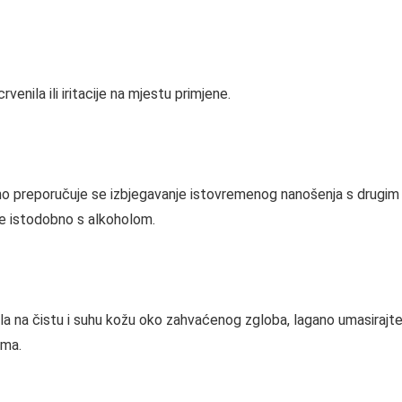
venila ili iritacije na mjestu primjene.
 no preporučuje se izbjegavanje istovremenog nanošenja s drugim 
se istodobno s alkoholom.
gela na čistu i suhu kožu oko zahvaćenog zgloba, lagano umasirajt
oma.