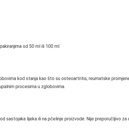
pakiranjima od 50 ml ili 100 ml.
globovima kod stanja kao što su osteoartritis, reumatske promje
upalnim procesima u zglobovima.
ji od sastojaka lijeka ili na pčelinje proizvode. Nije preporučljivo