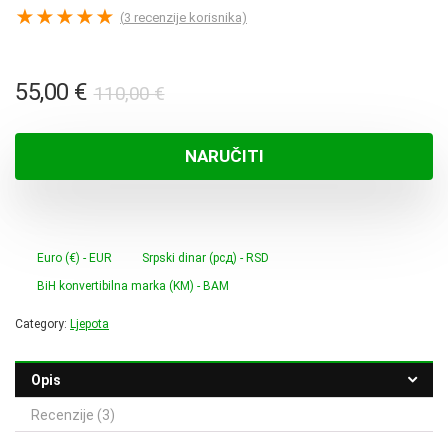
★
★
★
★
★
(
3
recenzije korisnika)
Izvorna
Trenutna
55,00
€
110,00
€
cijena
cijena
bila
je:
NARUČITI
je:
55,00 €.
110,00 €.
Euro (€) - EUR
Srpski dinar (рсд) - RSD
BiH konvertibilna marka (KM) - BAM
Category:
Ljepota
Opis
Recenzije (3)