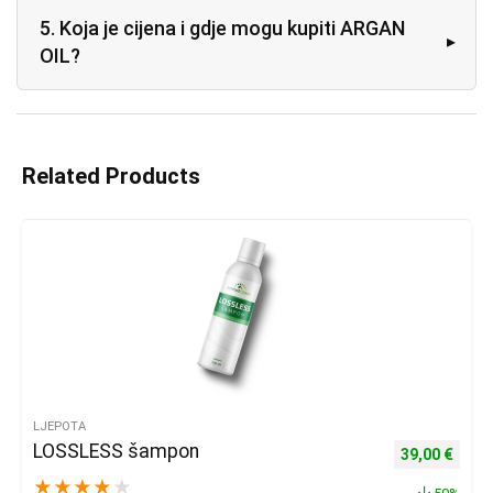
5. Koja je cijena i gdje mogu kupiti ARGAN
OIL?
Related Products
LJEPOTA
LOSSLESS šampon
Izvorna cijena
Trenu
39,00
€
★
★
★
★
★