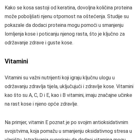
Kako se kosa sastoji od keratina, dovoljna količina proteina
može poboljšati njenu otpornost na oštećenja. Studije su
pokazale da dodaci proteina mogu pomoći u smanjenju
lomljenja kose i poticanju njenog rasta, što je ključno za
održavanje zdrave i guste kose.
Vitamini
Vitamini su važni nutrijenti koji igraju ključnu ulogu u
održavanju zdravlja tijela, uključujući i zdravlje kose. Vitamini
kao što su A, C, D i E, kao i B vitamini, imaju značajne učinke
na rast kose i njeno opće zdravlje.
Na primjer, vitamin E poznat je po svojim antioksidativnim
svojstvima, koja pomažu u smanjenju oksidativnog stresa u
vlasištu. Istraživanja sugeriraju da dodaci vitamina mogu