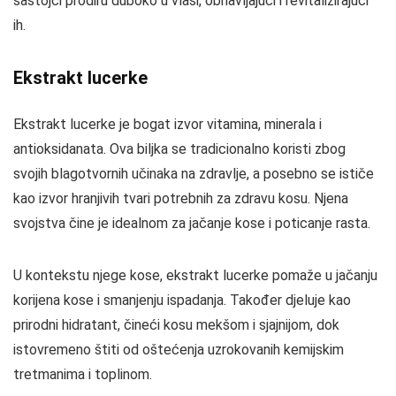
sastojci prodiru duboko u vlasi, obnavljajući i revitalizirajući
ih.
Ekstrakt lucerke
Ekstrakt lucerke je bogat izvor vitamina, minerala i
antioksidanata. Ova biljka se tradicionalno koristi zbog
svojih blagotvornih učinaka na zdravlje, a posebno se ističe
kao izvor hranjivih tvari potrebnih za zdravu kosu. Njena
svojstva čine je idealnom za jačanje kose i poticanje rasta.
U kontekstu njege kose, ekstrakt lucerke pomaže u jačanju
korijena kose i smanjenju ispadanja. Također djeluje kao
prirodni hidratant, čineći kosu mekšom i sjajnijom, dok
istovremeno štiti od oštećenja uzrokovanih kemijskim
tretmanima i toplinom.