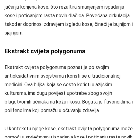
jačanju korijena kose, što rezultira smanjenjem ispadanja
kose i poticanjem rasta novih dlačica. Povećana cirkulacija
također doprinosi zdravijem izgledu kose, čineći je bujnijom i
sjajnijom.
Ekstrakt cvijeta polygonuma
Ekstrakt cvijeta polygonuma poznat je po svojim
antioksidativnim svojstvima i koristi se u tradicionalnoj
medicini. Ova biljka, koja se često koristi u azijskim
kulturama, ima dugu povijest upotrebe zbog svojih
blagotvornih učinaka na kožu i kosu. Bogata je flavonoidima i
polifenolima koji pomažu u očuvanju zdravlja.
U kontekstu njege kose, ekstrakt cvijeta polygonuma može
pomoći u sprječavanju ispadanja kose i poticanju rasta novih