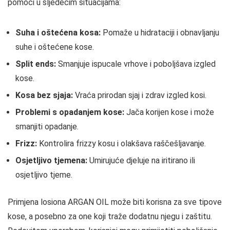
pomoći u sljedećim situacijama:
Suha i oštećena kosa:
Pomaže u hidrataciji i obnavljanju
suhe i oštećene kose.
Split ends:
Smanjuje ispucale vrhove i poboljšava izgled
kose.
Kosa bez sjaja:
Vraća prirodan sjaj i zdrav izgled kosi.
Problemi s opadanjem kose:
Jača korijen kose i može
smanjiti opadanje.
Frizz:
Kontrolira frizzy kosu i olakšava raščešljavanje.
Osjetljivo tjemena:
Umirujuće djeluje na iritirano ili
osjetljivo tjeme.
Primjena losiona ARGAN OIL može biti korisna za sve tipove
kose, a posebno za one koji traže dodatnu njegu i zaštitu.