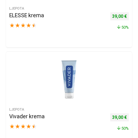
LJEPOTA
ELESSE krema
Izvorna cijena
Trenu
39,00
€
★
★
★
★
★
50%
LJEPOTA
Vivader krema
Izvorna cijena
Trenu
39,00
€
★
★
★
★
★
50%