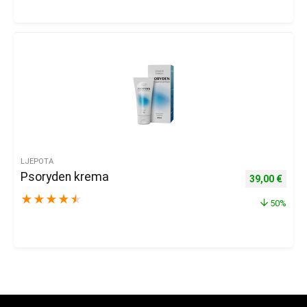
LJEPOTA
Psoryden krema
Izvorna cijena
Trenu
39,00
€
★
★
★
★
★
50%