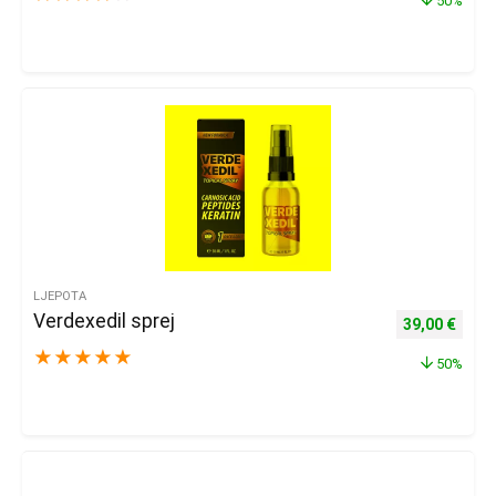
50%
LJEPOTA
Verdexedil sprej
Izvorna cijena
Trenu
39,00
€
★
★
★
★
★
50%