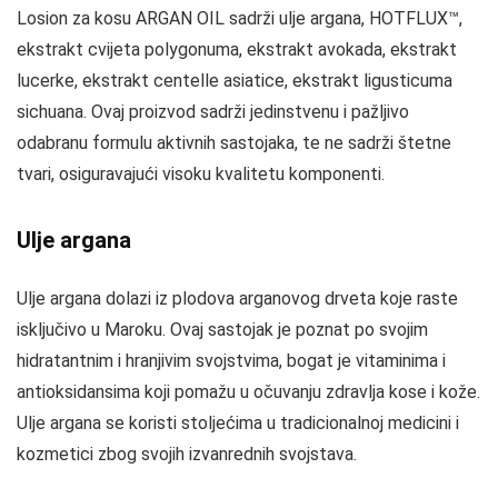
Losion za kosu ARGAN OIL sadrži ulje argana, HOTFLUX™,
ekstrakt cvijeta polygonuma, ekstrakt avokada, ekstrakt
lucerke, ekstrakt centelle asiatice, ekstrakt ligusticuma
sichuana. Ovaj proizvod sadrži jedinstvenu i pažljivo
odabranu formulu aktivnih sastojaka, te ne sadrži štetne
tvari, osiguravajući visoku kvalitetu komponenti.
Ulje argana
Ulje argana dolazi iz plodova arganovog drveta koje raste
isključivo u Maroku. Ovaj sastojak je poznat po svojim
hidratantnim i hranjivim svojstvima, bogat je vitaminima i
antioksidansima koji pomažu u očuvanju zdravlja kose i kože.
Ulje argana se koristi stoljećima u tradicionalnoj medicini i
kozmetici zbog svojih izvanrednih svojstava.