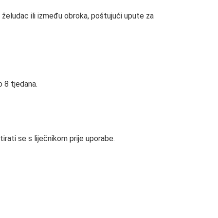
n želudac ili između obroka, poštujući upute za
o 8 tjedana.
rati se s liječnikom prije uporabe.