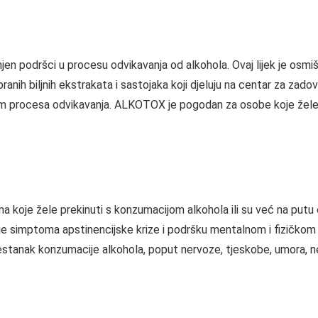
jen podršci u procesu odvikavanja od alkohola. Ovaj lijek je osmi
branih biljnih ekstrakata i sastojaka koji djeluju na centar za za
om procesa odvikavanja. ALKOTOX je pogodan za osobe koje žele z
oje žele prekinuti s konzumacijom alkohola ili su već na putu o
nje simptoma apstinencijske krize i podršku mentalnom i fizičko
restanak konzumacije alkohola, poput nervoze, tjeskobe, umora, ne