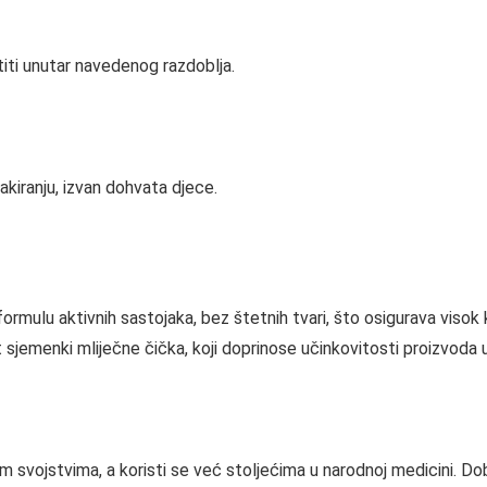
stiti unutar navedenog razdoblja.
akiranju, izvan dohvata djece.
rmulu aktivnih sastojaka, bez štetnih tvari, što osigurava visok k
t sjemenki mliječne čička, koji doprinose učinkovitosti proizvoda
im svojstvima, a koristi se već stoljećima u narodnoj medicini. Do