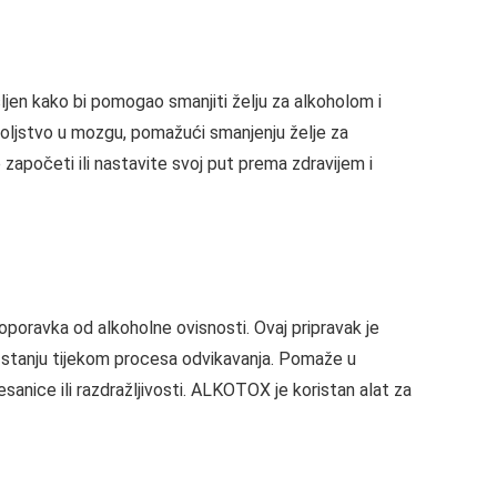
šljen kako bi pomogao smanjiti želju za alkoholom i
dovoljstvo u mozgu, pomažući smanjenju želje za
apočeti ili nastavite svoj put prema zdravijem i
poravka od alkoholne ovisnosti. Ovaj pripravak je
m stanju tijekom procesa odvikavanja. Pomaže u
sanice ili razdražljivosti. ALKOTOX je koristan alat za