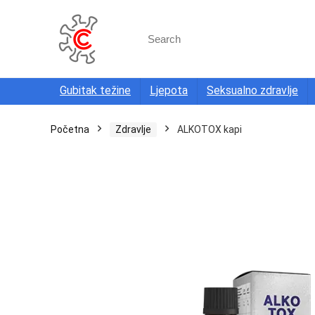
Search
for:
Gubitak težine
Ljepota
Seksualno zdravlje
Početna
Zdravlje
ALKOTOX kapi