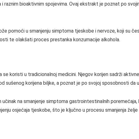
i raznim bioaktivnim spojevima. Ovaj ekstrakt je poznat po svoji
može pomoći u smanjenju simptoma tjeskobe i nervoze, koji su čest
ilnosti te olakšati proces prestanka konzumacije alkohola.
 se koristi u tradicionalnoj medicini. Njegov korijen sadrži aktivne
d sušenog korijena biljke, a poznat je po svojoj sposobnosti da ub
van učinak na smanjenje simptoma gastrointestinalnih poremećaja,
jenju osjećaja tjeskobe, što je ključno u procesu smanjenja želje