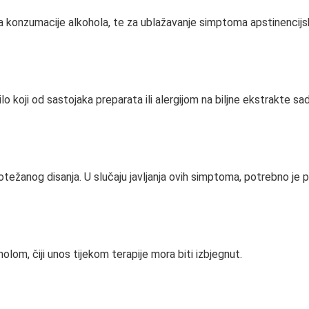
a konzumacije alkohola, te za ublažavanje simptoma apstinencijsk
lo koji od sastojaka preparata ili alergijom na biljne ekstrakte sa
otežanog disanja. U slučaju javljanja ovih simptoma, potrebno je p
holom, čiji unos tijekom terapije mora biti izbjegnut.