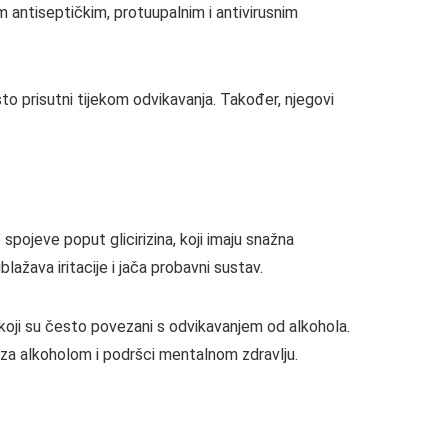
m antiseptičkim, protuupalnim i antivirusnim
o prisutni tijekom odvikavanja. Također, njegovi
 spojeve poput glicirizina, koji imaju snažna
lažava iritacije i jača probavni sustav.
 koji su često povezani s odvikavanjem od alkohola.
 za alkoholom i podršci mentalnom zdravlju.