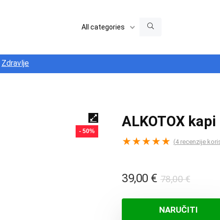
All categories
Zdravlje
ALKOTOX kapi
- 50%
★
★
★
★
★
(
4
recenzije kori
Izvor
Trenu
39,00
€
78,00
€
cijena
cijena
bila
je:
NARUČITI
je:
39,00 