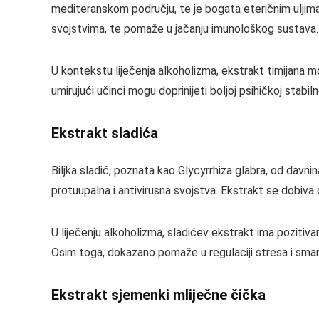
mediteranskom području, te je bogata eteričnim uljima 
svojstvima, te pomaže u jačanju imunološkog sustava.
U kontekstu liječenja alkoholizma, ekstrakt timijana 
umirujući učinci mogu doprinijeti boljoj psihičkoj stab
Ekstrakt sladića
Biljka sladić, poznata kao Glycyrrhiza glabra, od davnina
protuupalna i antivirusna svojstva. Ekstrakt se dobiva o
U liječenju alkoholizma, sladićev ekstrakt ima poziti
Osim toga, dokazano pomaže u regulaciji stresa i sman
Ekstrakt sjemenki mliječne čička