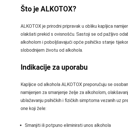
Što je ALKOTOX?
ALKOTOX je prirodni pripravak u obliku kapljica namijen
olakšati prekid s ovisnošću. Sastoji se od pažljivo oda
alkoholom i poboljšavajući opće psihičko stanje tijek
slobodnijem životu od alkohola.
Indikacije za uporabu
Kapljice od alkohola ALKOTOX preporučuju se osobama k
namijenjen za smanjenje želje za alkoholom, olakšava
ublažavanju psihičkih i fizičkih simptoma vezanih uz p
one koji žele:
Smanjiti ili potpuno eliminirati unos alkohola