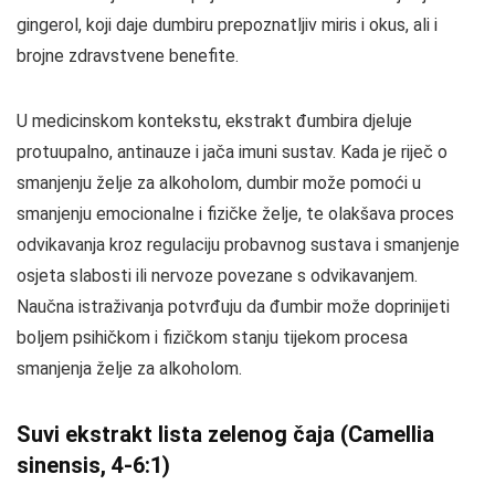
gingerol, koji daje dumbiru prepoznatljiv miris i okus, ali i
brojne zdravstvene benefite.
U medicinskom kontekstu, ekstrakt đumbira djeluje
protuupalno, antinauze i jača imuni sustav. Kada je riječ o
smanjenju želje za alkoholom, dumbir može pomoći u
smanjenju emocionalne i fizičke želje, te olakšava proces
odvikavanja kroz regulaciju probavnog sustava i smanjenje
osjeta slabosti ili nervoze povezane s odvikavanjem.
Naučna istraživanja potvrđuju da đumbir može doprinijeti
boljem psihičkom i fizičkom stanju tijekom procesa
smanjenja želje za alkoholom.
Suvi ekstrakt lista zelenog čaja (Camellia
sinensis, 4-6:1)