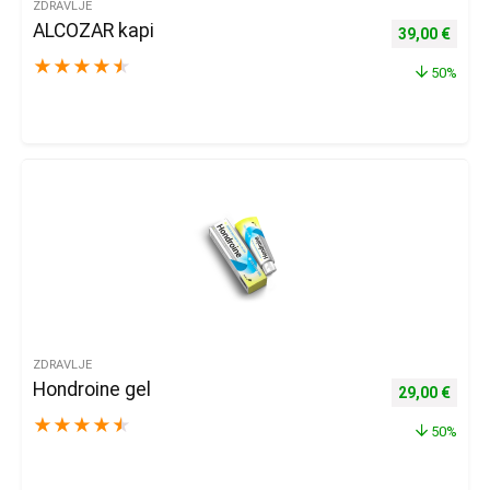
ZDRAVLJE
ALCOZAR kapi
Izvorna cijena
Trenu
39,00
€
★
★
★
★
★
50%
ZDRAVLJE
Hondroine gel
Izvorna cijena
Trenu
29,00
€
★
★
★
★
★
50%