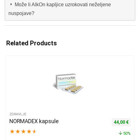
Može li AlkOn kapljice uzrokovati neželjene
nuspojave?
Related Products
ZDRAVLJE
NORMADEX kapsule
Izvorna cijena
Trenu
44,00
€
★
★
★
★
★
50%