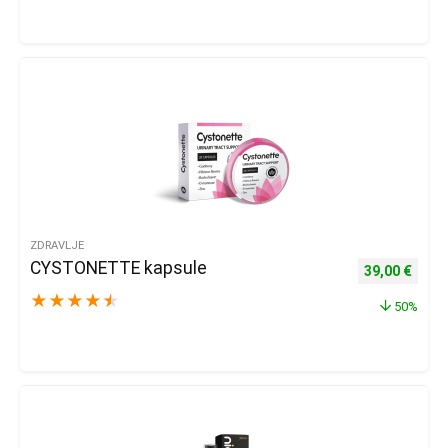
ZDRAVLJE
CYSTONETTE kapsule
Izvorna cijena
Trenu
39,00
€
★
★
★
★
★
50%