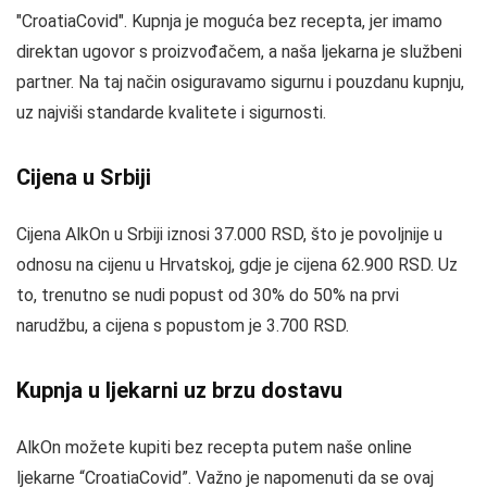
"CroatiaCovid". Kupnja je moguća bez recepta, jer imamo
direktan ugovor s proizvođačem, a naša ljekarna je službeni
partner. Na taj način osiguravamo sigurnu i pouzdanu kupnju,
uz najviši standarde kvalitete i sigurnosti.
Cijena u Srbiji
Cijena AlkOn u Srbiji iznosi 37.000 RSD, što je povoljnije u
odnosu na cijenu u Hrvatskoj, gdje je cijena 62.900 RSD. Uz
to, trenutno se nudi popust od 30% do 50% na prvi
narudžbu, a cijena s popustom je 3.700 RSD.
Kupnja u ljekarni uz brzu dostavu
AlkOn možete kupiti bez recepta putem naše online
ljekarne “CroatiaCovid”. Važno je napomenuti da se ovaj