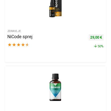
ZDRAVLJE
NiCode sprej
Izvorna cijena
Trenu
29,00
€
★
★
★
★
★
50%