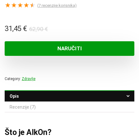
★
★
★
★
★
(
7
recenzije korisnika)
Izvorna
Trenutna
31,45
€
62,90
€
cijena
cijena
bila
je:
NARUČITI
je:
31,45 €.
62,90 €.
Category:
Zdravlje
Opis
Recenzije (7)
Što je AlkOn?