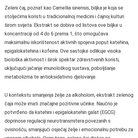
Zeleni čaj, poznat kao Camellia sinensis, biljka je koja se
stoljećima koristi u tradicionalnoj medicini i čajnoj kulturi
širom svijeta. Ekstrakt se dobiva od listova ove biljke u
koncentraciji od 4 do 6 prema 1, što omogućava
maksimalnu iskorištenost aktivnih spojeva poput katehina,
epigalokatehina i kofeina. Ove sastojke odlikuje visoka
biološka aktivnost i širok spektar zdravstvenih koristi,
uključujući jačanje imunološkog sustava, poboljšanje
metabolizma te antioksidativno djelovanje.
U kontekstu smanjenja želje za alkoholom, ekstrakt zelenog
čaja može imati značajne pozitivne učinke. Naučno je
potvrđeno da katehini i epigalokatehin galat (EGCG)
doprinose regulaciji neurotransmitera povezanih s
ovisnošću, smanjujući osjećaj želje i emocionalnu potrebu za