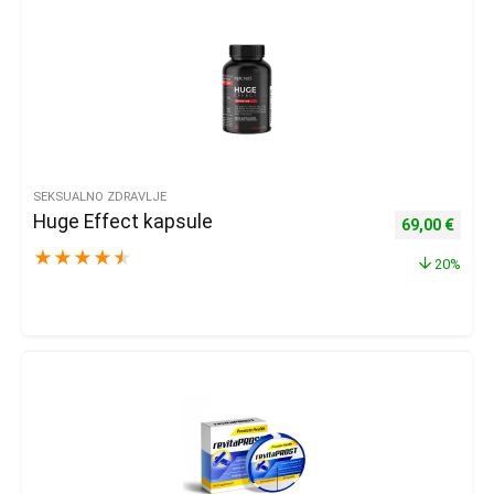
SEKSUALNO ZDRAVLJE
Huge Effect kapsule
Izvorna cijena
Trenu
69,00
€
★
★
★
★
★
20%