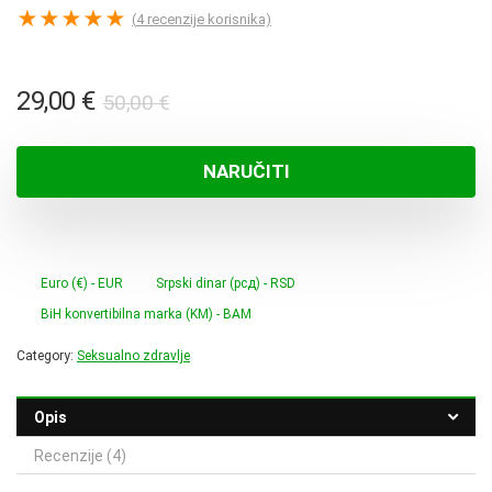
★
★
★
★
★
(
4
recenzije korisnika)
Izvorna
Trenutna
29,00
€
50,00
€
cijena
cijena
bila
je:
NARUČITI
je:
29,00 €.
50,00 €.
Euro (€) - EUR
Srpski dinar (рсд) - RSD
BiH konvertibilna marka (KM) - BAM
Category:
Seksualno zdravlje
Opis
Recenzije (4)