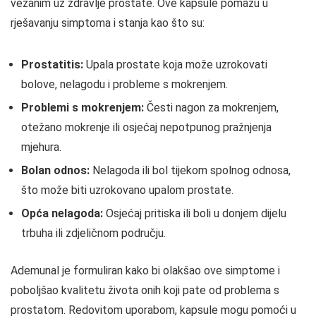
vezanim uz zdravlje prostate. Ove kapsule pomažu u
rješavanju simptoma i stanja kao što su:
Prostatitis:
Upala prostate koja može uzrokovati
bolove, nelagodu i probleme s mokrenjem.
Problemi s mokrenjem:
Česti nagon za mokrenjem,
otežano mokrenje ili osjećaj nepotpunog pražnjenja
mjehura.
Bolan odnos:
Nelagoda ili bol tijekom spolnog odnosa,
što može biti uzrokovano upalom prostate.
Opća nelagoda:
Osjećaj pritiska ili boli u donjem dijelu
trbuha ili zdjeličnom području.
Ademunal je formuliran kako bi olakšao ove simptome i
poboljšao kvalitetu života onih koji pate od problema s
prostatom. Redovitom uporabom, kapsule mogu pomoći u