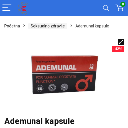
0
Početna
Seksualno zdravlje
Ademunal kapsule
- 42%
Ademunal kapsule