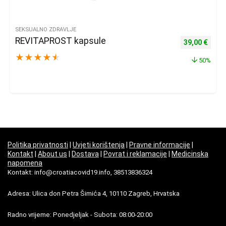
SEKSUALNO ZDRAVLJE
REVITAPROST kapsule
Izvorna cijena
Trenu
39,00
€
★
★
★
★
★
50%
Politika privatnosti
|
Uvjeti korištenja
|
Pravne informacije
|
Kontakt
|
About us
|
Dostava
|
Povrat i reklamacije
|
Medicinska
napomena
Kontakt: info@croatiacovid19.info, 38513836324
Adresa: Ulica don Petra Šimića 4, 10110 Zagreb, Hrvatska
Radno vrijeme: Ponedjeljak - Subota: 08:00-20:00