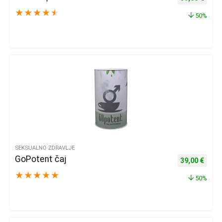
★
★
★
★
★
50%
SEKSUALNO ZDRAVLJE
GoPotent čaj
Izvorna cijena
Trenu
39,00
€
★
★
★
★
★
50%