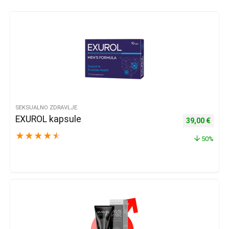
SEKSUALNO ZDRAVLJE
EXUROL kapsule
Izvorna cijena
Trenu
39,00
€
★
★
★
★
★
50%