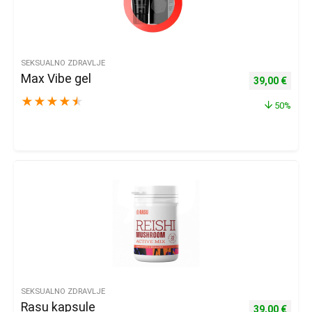
SEKSUALNO ZDRAVLJE
Max Vibe gel
Izvorna cijena
Trenu
39,00
€
★
★
★
★
★
50%
SEKSUALNO ZDRAVLJE
Rasu kapsule
Izvorna cijena
Trenu
39,00
€