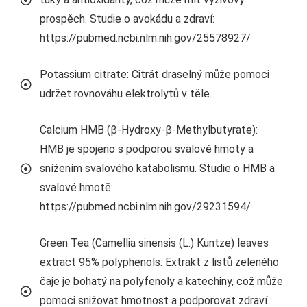
prospěch. Studie o avokádu a zdraví:
https://pubmed.ncbi.nlm.nih.gov/25578927/
Potassium citrate: Citrát draselný může pomoci
udržet rovnováhu elektrolytů v těle.
Calcium HMB (β-Hydroxy-β-Methylbutyrate):
HMB je spojeno s podporou svalové hmoty a
snížením svalového katabolismu. Studie o HMB a
svalové hmotě:
https://pubmed.ncbi.nlm.nih.gov/29231594/
Green Tea (Camellia sinensis (L.) Kuntze) leaves
extract 95% polyphenols: Extrakt z listů zeleného
čaje je bohatý na polyfenoly a katechiny, což může
pomoci snižovat hmotnost a podporovat zdraví.