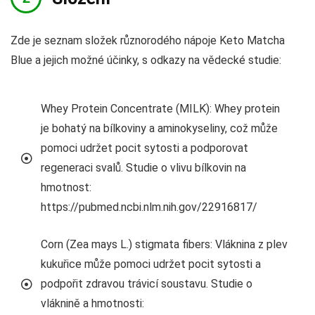
Zde je seznam složek různorodého nápoje Keto Matcha
Blue a jejich možné účinky, s odkazy na vědecké studie:
Whey Protein Concentrate (MILK): Whey protein
je bohatý na bílkoviny a aminokyseliny, což může
pomoci udržet pocit sytosti a podporovat
regeneraci svalů. Studie o vlivu bílkovin na
hmotnost:
https://pubmed.ncbi.nlm.nih.gov/22916817/
Corn (Zea mays L.) stigmata fibers: Vláknina z plev
kukuřice může pomoci udržet pocit sytosti a
podpořit zdravou trávicí soustavu. Studie o
vláknině a hmotnosti: