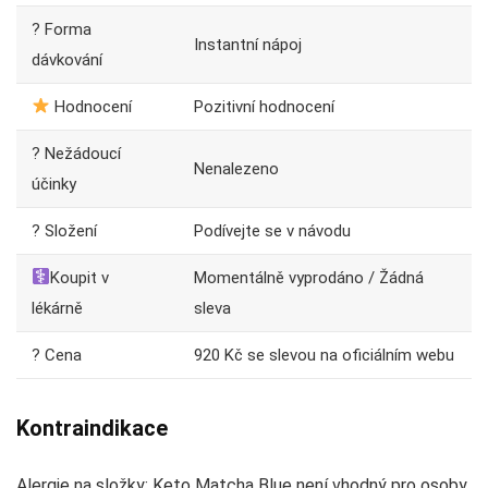
? Forma
Instantní nápoj
dávkování
Hodnocení
Pozitivní hodnocení
? Nežádoucí
Nenalezeno
účinky
? Složení
Podívejte se v návodu
Koupit v
Momentálně vyprodáno / Žádná
lékárně
sleva
? Cena
920 Kč se slevou na oficiálním webu
Kontraindikace
Alergie na složky: Keto Matcha Blue není vhodný pro osoby