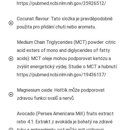
https://pubmed.ncbi.nlm.nih.gov/25926512/
Cocunat flavour: Tato složka je pravděpodobně
použita pro přidání chuti nebo aromatu.
Medium Chain Triglycerides (MCT) powder: citric
acid esters of mono and diglycerides of fatty
acids): MCT oleje mohou podporovat ketózu a
zvýšit energetický výdej. Studie o MCT a hubnutí:
https://pubmed.ncbi.nlm.nih.gov/19436137/
Magnesium oxide: Hořčík může podporovat
zdravou funkci svalů a nervů.
Avocado (Persea Americana Mill.) fruits extract
ratio 4:1: Extrakt z avokáda je bohatý na zdravé
tuky a antioxidanty, což může mít výživový