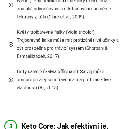
Weber): Pampeliška má diuretický efekt, což
pomáhá odvodňování a odstraňování nadměrné
tekutiny z těla (Clare et al., 2009).
Květy trojbarevné fialky (Viola tricolor):
Trojbarevná fialka může mít protizánětlivé účinky a
být prospěšná pro trávicí systém (Ghorbani &
Esmaeilizadeh, 2017).
Listy šalvěje (Salvia officinalis): Šalvěj může
pomoci při zlepšení trávení a má protizánětlivé
vlastnosti (Ali, 2015).
Keto Core: Jak efektivní je,