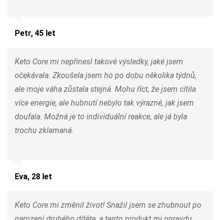
Petr, 45 let
Keto Core mi nepřinesl takové výsledky, jaké jsem
očekávala. Zkoušela jsem ho po dobu několika týdnů,
ale moje váha zůstala stejná. Mohu říct, že jsem cítila
více energie, ale hubnutí nebylo tak výrazné, jak jsem
doufala. Možná je to individuální reakce, ale já byla
trochu zklamaná.
Eva, 28 let
Keto Core mi změnil život! Snažil jsem se zhubnout po
narození druhého dítěte, a tento produkt mi opravdu