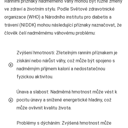
Ranními příznaky nadměrného váhy mohou být různé změny
ve zdraví a životním stylu. Podle Světové zdravotnické
organizace (WHO) a Národního institutu pro diabetis a
trávení (NIDDK) mohou následující příznaky naznačovat, že
člověk čelí nadměrnému váhovému problému:
Zvýšení hmotnosti: Zřetelným ranním příznakem je
získání nebo nárůst váhy, což může být spojeno s
nadměrným příjmem kalorií a nedostatečnou
fyzickou aktivitou.
Únava a slabost: Nadměrná hmotnost může vést k
pocitu únavy a snížené energetické hladiny, což
může ovlivnit kvalitu života.
Problémy s dýcháním: Zvýšená hmotnost může