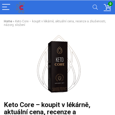
0
Home
»
Keto Core – koupit v lékárně, aktuální cena, recenze a zkušenosti,
názory, složení
Keto Core – koupit v lékárně,
aktuální cena, recenze a