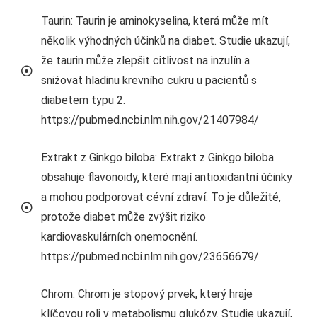
Taurin: Taurin je aminokyselina, která může mít
několik výhodných účinků na diabet. Studie ukazují,
že taurin může zlepšit citlivost na inzulín a
snižovat hladinu krevního cukru u pacientů s
diabetem typu 2.
https://pubmed.ncbi.nlm.nih.gov/21407984/
Extrakt z Ginkgo biloba: Extrakt z Ginkgo biloba
obsahuje flavonoidy, které mají antioxidantní účinky
a mohou podporovat cévní zdraví. To je důležité,
protože diabet může zvýšit riziko
kardiovaskulárních onemocnění.
https://pubmed.ncbi.nlm.nih.gov/23656679/
Chrom: Chrom je stopový prvek, který hraje
klíčovou roli v metabolismu glukózy. Studie ukazují,