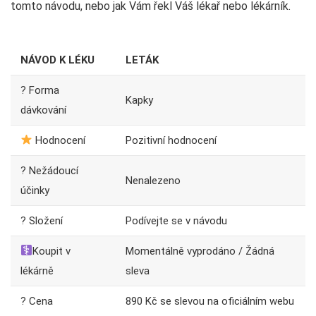
tomto návodu, nebo jak Vám řekl Váš lékař nebo lékárník.
NÁVOD K LÉKU
LETÁK
? Forma
Kapky
dávkování
Hodnocení
Pozitivní hodnocení
? Nežádoucí
Nenalezeno
účinky
? Složení
Podívejte se v návodu
Koupit v
Momentálně vyprodáno / Žádná
lékárně
sleva
? Cena
890 Kč se slevou na oficiálním webu