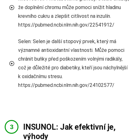
že doplnění chromu může pomoci snížit hladinu
krevního cukru a zlepšit citlivost na inzulín.
https://pubmed.ncbi.nlm.nih.gov/22541912/
Selen: Selen je další stopový prvek, který má
významné antioxidantní vlastnosti. Může pomoci
chránit buňky před poškozením volnými radikály,
což je důležité pro diabetiky, kteří jsou náchylnější
k oxidačnímu stresu.
https://pubmed.ncbi.nlm.nih.gov/24102577/
INSUNOL: Jak efektivní je,
výhody