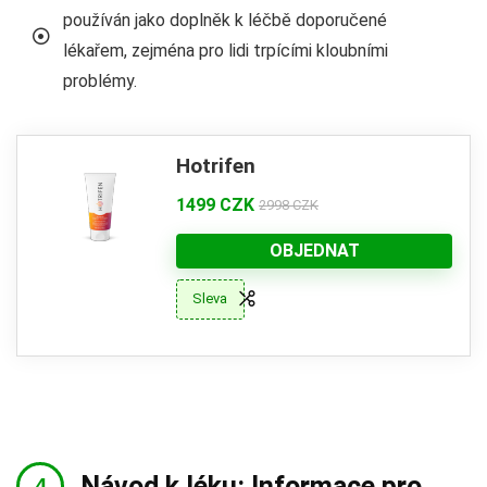
používán jako doplněk k léčbě doporučené
lékařem, zejména pro lidi trpícími kloubními
problémy.
Hotrifen
1499 CZK
2998 CZK
OBJEDNAT
Sleva
Návod k léku: Informace pro