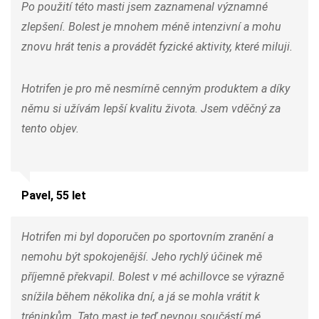
Po použití této masti jsem zaznamenal významné
zlepšení. Bolest je mnohem méně intenzivní a mohu
znovu hrát tenis a provádět fyzické aktivity, které miluji.
Hotrifen je pro mě nesmírně cenným produktem a díky
němu si užívám lepší kvalitu života. Jsem vděčný za
tento objev.
Pavel, 55 let
Hotrifen mi byl doporučen po sportovním zranění a
nemohu být spokojenější. Jeho rychlý účinek mě
příjemně překvapil. Bolest v mé achillovce se výrazně
snížila během několika dní, a já se mohla vrátit k
tréninkům. Tato mast je teď pevnou součástí mé