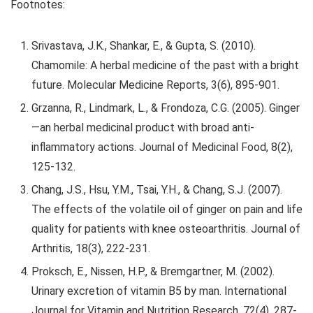
Footnotes:
Srivastava, J.K., Shankar, E., & Gupta, S. (2010).
Chamomile: A herbal medicine of the past with a bright
future. Molecular Medicine Reports, 3(6), 895-901.
Grzanna, R., Lindmark, L., & Frondoza, C.G. (2005). Ginger
—an herbal medicinal product with broad anti-
inflammatory actions. Journal of Medicinal Food, 8(2),
125-132.
Chang, J.S., Hsu, Y.M., Tsai, Y.H., & Chang, S.J. (2007).
The effects of the volatile oil of ginger on pain and life
quality for patients with knee osteoarthritis. Journal of
Arthritis, 18(3), 222-231.
Proksch, E., Nissen, H.P., & Bremgartner, M. (2002).
Urinary excretion of vitamin B5 by man. International
Journal for Vitamin and Nutrition Research, 72(4), 287-