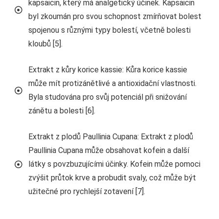
kapsaicin, který má analgetický účinek. Kapsaicin
byl zkoumán pro svou schopnost zmírňovat bolest
spojenou s různými typy bolestí, včetně bolesti
kloubů [5].
Extrakt z kůry korice kassie: Kůra korice kassie
může mít protizánětlivé a antioxidační vlastnosti.
Byla studována pro svůj potenciál při snižování
zánětu a bolesti [6].
Extrakt z plodů Paullinia Cupana: Extrakt z plodů
Paullinia Cupana může obsahovat kofein a další
látky s povzbuzujícími účinky. Kofein může pomoci
zvýšit průtok krve a probudit svaly, což může být
užitečné pro rychlejší zotavení [7].