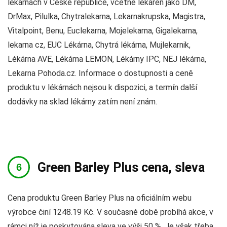
lékárnách v České republice, včetně lékáren jako DM,
DrMax, Pilulka, Chytralekarna, Lekarnakrupska, Magistra,
Vitalpoint, Benu, Euclekarna, Mojelekarna, Gigalekarna,
lekarna cz, EUC Lékárna, Chytrá lékárna, Mujlekarnik,
Lékárna AVE, Lékárna LEMON, Lékárny IPC, NEJ lékárna,
Lekarna Pohoda.cz. Informace o dostupnosti a ceně
produktu v lékárnách nejsou k dispozici, a termín další
dodávky na sklad lékárny zatím není znám.
Green Barley Plus cena, sleva
Cena produktu Green Barley Plus na oficiálním webu
výrobce činí 1248.19 Kč. V současné době probíhá akce, v
rámci níž je poskytována sleva ve výši 50 %. Je však třeba