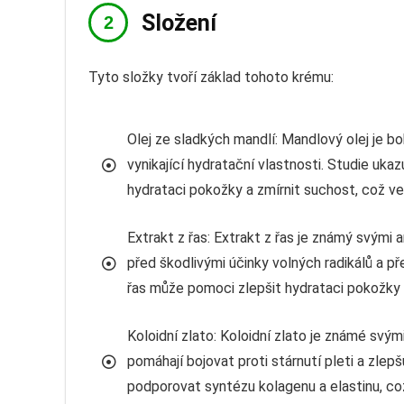
Složení
Tyto složky tvoří základ tohoto krému:
Olej ze sladkých mandlí: Mandlový olej je b
vynikající hydratační vlastnosti. Studie uka
hydrataci pokožky a zmírnit suchost, což ved
Extrakt z řas: Extrakt z řas je známý svými 
před škodlivými účinky volných radikálů a p
řas může pomoci zlepšit hydrataci pokožky 
Koloidní zlato: Koloidní zlato je známé svým
pomáhají bojovat proti stárnutí pleti a zlepšu
podporovat syntézu kolagenu a elastinu, což p