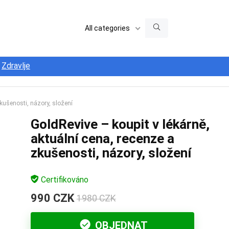
All categories
Zdravlje
zkušenosti, názory, složení
GoldRevive – koupit v lékárně,
aktuální cena, recenze a
zkušenosti, názory, složení
Certifikováno
990 CZK
1980 CZK
OBJEDNAT