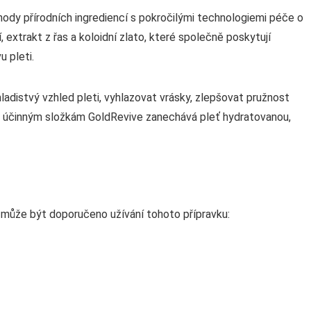
hody přírodních ingrediencí s pokročilými technologiemi péče o
, extrakt z řas a koloidní zlato, které společně poskytují
u pleti.
adistvý vzhled pleti, vyhlazovat vrásky, zlepšovat pružnost
ým účinným složkám GoldRevive zanechává pleť hydratovanou,
é může být doporučeno užívání tohoto přípravku: