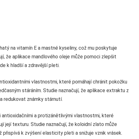
ohatý na vitamín E a mastné kyseliny, což mu poskytuje
zují, že aplikace mandlového oleje může pomoci zlepšit
e k hladší a zdravější pleti.
antioxidantními vlastnostmi, které pomáhají chránit pokožku
ředčasným stáráním. Studie naznačují, že aplikace extraktu z
a redukovat známky stárnutí.
i antioxidačními a protizánětlivými vlastnostmi, které
jí její texturu. Studie naznačují, že koloidní zlato může
řispívá k zvýšení elasticity pleti a snižuje vznik vrásek.