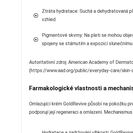
Ztráta hydratace: Suchá a dehydratovaná ple
vzhled.
Pigmentové skvrny: Na pleti se mohou objev
spojeny se stárnutím a expozicí slunečnímu 
Autoritativní zdroj: American Academy of Dermato
(https://www.aad.org/public/everyday-care/skin-
Farmakologické vlastnosti a mechani
Omlazující krém GoldRevive působí na pokožku pr
podporují její regeneraci a omlazení. Mechanismus
Hydratace a zadržování vlhkosti: GoldReviv