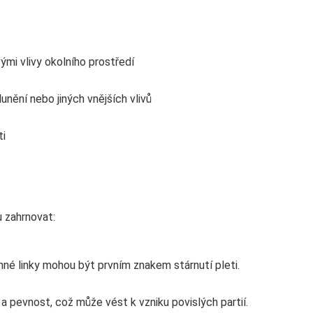
vými vlivy okolního prostředí
nění nebo jiných vnějších vlivů
ti
u zahrnovat:
emné linky mohou být prvním znakem stárnutí pleti.
 a pevnost, což může vést k vzniku povislých partií.