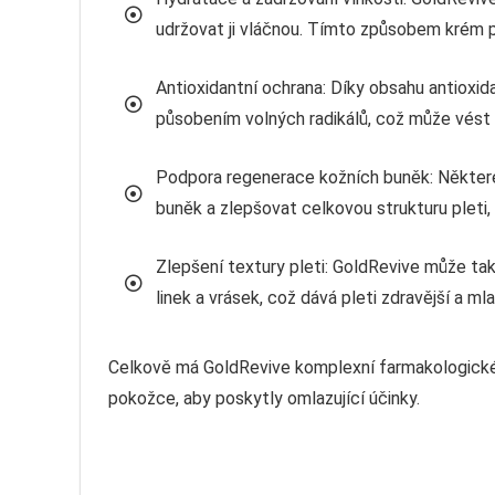
udržovat ji vláčnou. Tímto způsobem krém po
Antioxidantní ochrana: Díky obsahu antioxi
působením volných radikálů, což může vést 
Podpora regenerace kožních buněk: Někter
buněk a zlepšovat celkovou strukturu pleti,
Zlepšení textury pleti: GoldRevive může ta
linek a vrásek, což dává pleti zdravější a ml
Celkově má GoldRevive komplexní farmakologické 
pokožce, aby poskytly omlazující účinky.