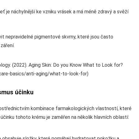
ť je náchylnější ke vzniku vrásek a má méně zdravý a svěží
it nepravidelné pigmentové skvrny, které jsou často
záření.
logy. (2022). Aging Skin: Do you Know What to Look for?
care-basics/anti-aging/what-to-look-for)
smus účinku
ostřednictvím kombinace farmakologických vlastností, které
 účinku tohoto krému je zaměřen na několik hlavních oblastí:
e obsahuje složky, které pomáhají hydratovat pokožku a