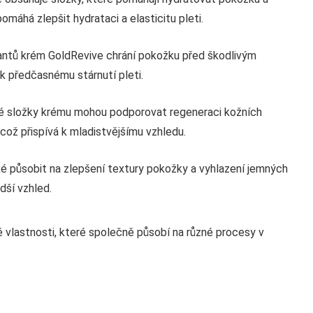
máhá zlepšit hydrataci a elasticitu pleti.
dantů krém GoldRevive chrání pokožku před škodlivým
k předčasnému stárnutí pleti.
é složky krému mohou podporovat regeneraci kožních
 což přispívá k mladistvějšímu vzhledu.
ké působit na zlepšení textury pokožky a vyhlazení jemných
adší vzhled.
vlastnosti, které společně působí na různé procesy v