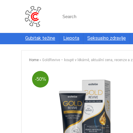
Search
for:
Gubitak težine
Ljepota
Seksualno zdravlje
Home
»
GoldRevive – koupit v lékárně, aktuální cena, recenze a 
-50%