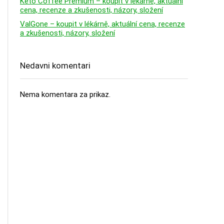
Keto Coffee Premium – koupit v lékárně, aktuální
cena, recenze a zkušenosti, názory, složení
ValGone – koupit v lékárně, aktuální cena, recenze
a zkušenosti, názory, složení
Nedavni komentari
Nema komentara za prikaz.