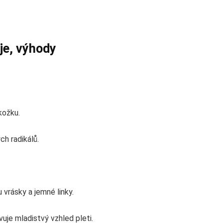
 je, výhody
kožku.
ch radikálů.
 vrásky a jemné linky.
uje mladistvý vzhled pleti.