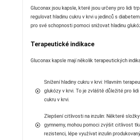
Gluconax jsou kapsle, které jsou určeny pro lidi t
regulovat hladinu cukru v krvi u jedinců s diabetem
pro své schopnosti pomoci snižovat hladinu glukó
Terapeutické indikace
Gluconax kapsle mají několik terapeutických indika
Snížení hladiny cukru v krvi: Hlavním terap
glukózy v krvi. To je zvláště důležité pro lid
cukru v krvi.
Zlepšení citlivosti na inzulin: Některé složk
gymnemy, mohou pomoci zvýšit citlivost tkán
rezistenci, lépe využívat inzulin produkovaný