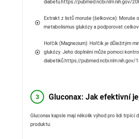
diabetu.https://pubmed.ncbi.nlm.nih.gov/2
Extrakt z listů moruše (šelkovice): Moruše o
metabolismus glukózy a podporovat celkové
Hořčík (Magnezium): Hořčík je důležitým mi
glukózy. Jeho doplnění může pomoci kontrolo
diabetiků.https://pubmed.ncbi.nlm.nih.gov
Gluconax: Jak efektivní j
Gluconax kapsle mají několik výhod pro lidi trpíc
produktu: