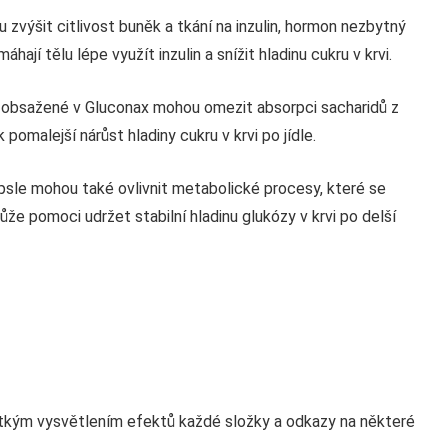
u zvýšit citlivost buněk a tkání na inzulin, hormon nezbytný
ají tělu lépe využít inzulin a snížit hladinu cukru v krvi.
 obsažené v Gluconax mohou omezit absorpci sacharidů z
pomalejší nárůst hladiny cukru v krvi po jídle.
sle mohou také ovlivnit metabolické procesy, které se
 může pomoci udržet stabilní hladinu glukózy v krvi po delší
átkým vysvětlením efektů každé složky a odkazy na některé