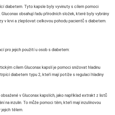
rpící diabetem. Tyto kapsle byly vyvinuty s cílem pomoci
. Gluconax obsahují řadu přírodních složek, které byly vybrány
zy v krvi a zlepšovat celkovou pohodu pacientů s diabetem.
cí pro jejich použití u osob s diabetem:
eutickým cílem Gluconax kapslí je pomoci snižovat hladinu
i trpící diabetem typu 2, kteří mají potíže s regulací hladiny
y obsažené v Gluconax kapslích, jako například extrakt z listů
í na inzulin. To může pomoci těm, kteří mají inzulínovou
 jejich tělem.