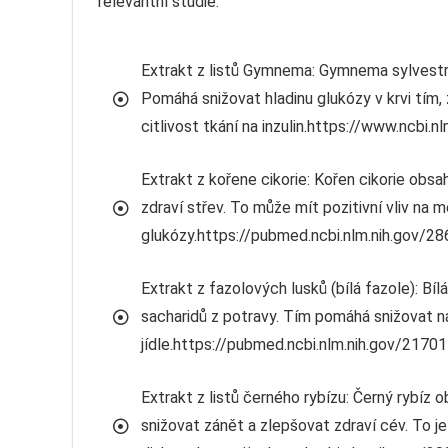
relevantní studie:
Extrakt z listů Gymnema: Gymnema sylvestre
Pomáhá snižovat hladinu glukózy v krvi tím, 
citlivost tkání na inzulin.https://www.ncb
Extrakt z kořene cikorie: Kořen cikorie obs
zdraví střev. To může mít pozitivní vliv na
glukózy.https://pubmed.ncbi.nlm.nih.gov/2
Extrakt z fazolových lusků (bílá fazole): Bí
sacharidů z potravy. Tím pomáhá snižovat ná
jídle.https://pubmed.ncbi.nlm.nih.gov/2170
Extrakt z listů černého rybízu: Černý rybíz
snižovat zánět a zlepšovat zdraví cév. To je