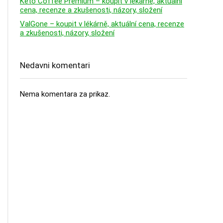
Keto Coffee Premium – koupit v lékárně, aktuální
cena, recenze a zkušenosti, názory, složení
ValGone – koupit v lékárně, aktuální cena, recenze
a zkušenosti, názory, složení
Nedavni komentari
Nema komentara za prikaz.