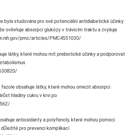
 byla studována pro své potenciální antidiabetické účinky.
že ovlivňuje absorpci glukózy v trávicím traktu a zvyšuje
i.nlm.nih.gov/pmc/articles/PMC4551030/
ahuje látky, které mohou mít prebiotické účinky a podporovat
 metabolismus
8630820/
lá fazole obsahuje látky, které mohou omezit absorpci
růst hladiny cukru v krvi po
1562/
 obsahuje antioxidanty a polyfenoly, které mohou pomoci
 důležité pro prevenci komplikací