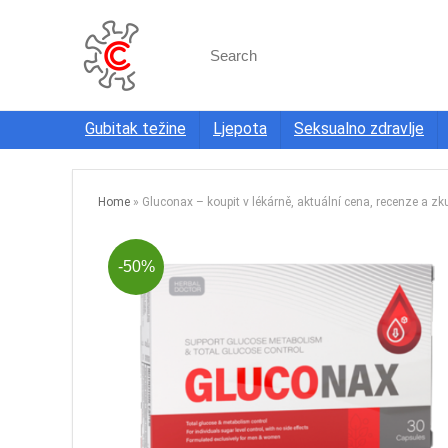
Search
for:
Gubitak težine
Ljepota
Seksualno zdravlje
Home
»
Gluconax – koupit v lékárně, aktuální cena, recenze a zk
-50%