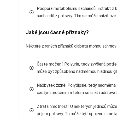
Podpora metabolismu sacharidů: Extrakt z k
sacharidů z potravy. Tím se může snížit rizik
Jaké jsou časné příznaky?
Některé z raných příznaků diabetu mohou zahrnov
Časté močení: Polyurie, tedy zvýšená potře
může být způsobeno nadměrnou hladinou gluk
Nadbytek žízně: Polydipsie, tedy nadměrná ž
častým močením a tělem se snaží udržovat 
Ztráta hmotnosti: U některých jedinců může
příjem potravy. To může být spojeno s met