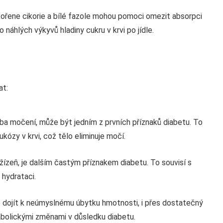
ořene cikorie a bílé fazole mohou pomoci omezit absorpci
o náhlých výkyvů hladiny cukru v krvi po jídle.
at:
ba močení, může být jedním z prvních příznaků diabetu. To
ózy v krvi, což tělo eliminuje močí.
ízeň, je dalším častým příznakem diabetu. To souvisí s
hydrataci.
 dojít k neúmyslnému úbytku hmotnosti, i přes dostatečný
abolickými změnami v důsledku diabetu.