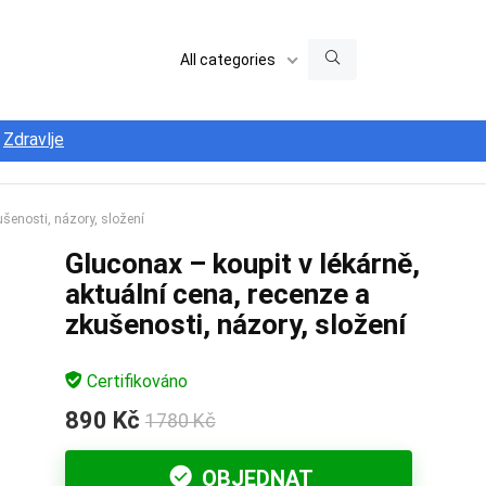
All categories
Zdravlje
ušenosti, názory, složení
Gluconax – koupit v lékárně,
aktuální cena, recenze a
zkušenosti, názory, složení
Certifikováno
890 Kč
1780 Kč
OBJEDNAT