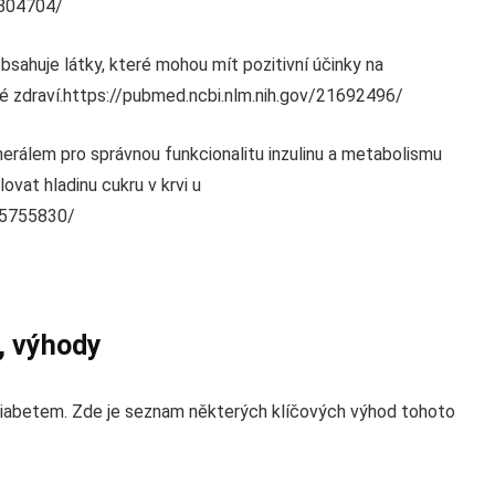
0804704/
bsahuje látky, které mohou mít pozitivní účinky na
 zdraví.https://pubmed.ncbi.nlm.nih.gov/21692496/
nerálem pro správnou funkcionalitu inzulinu a metabolismu
vat hladinu cukru v krvi u
/15755830/
e, výhody
í diabetem. Zde je seznam některých klíčových výhod tohoto