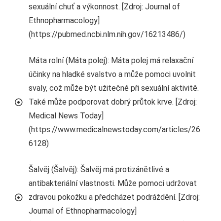
sexuální chuť a výkonnost. [Zdroj: Journal of
Ethnopharmacology]
(https://pubmed.ncbi.nlm.nih.gov/16213486/)
Máta rolní (Máta polej): Máta polej má relaxační
účinky na hladké svalstvo a může pomoci uvolnit
svaly, což může být užitečné při sexuální aktivitě.
Také může podporovat dobrý průtok krve. [Zdroj:
Medical News Today]
(https://www.medicalnewstoday.com/articles/26
6128)
Šalvěj (Šalvěj): Šalvěj má protizánětlivé a
antibakteriální vlastnosti. Může pomoci udržovat
zdravou pokožku a předcházet podráždění. [Zdroj:
Journal of Ethnopharmacology]