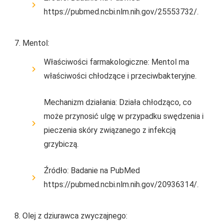
https://pubmed.ncbi.nlm.nih.gov/25553732/.
Mentol:
Właściwości farmakologiczne: Mentol ma
właściwości chłodzące i przeciwbakteryjne.
Mechanizm działania: Działa chłodząco, co
może przynosić ulgę w przypadku swędzenia i
pieczenia skóry związanego z infekcją
grzybiczą.
Źródło: Badanie na PubMed
https://pubmed.ncbi.nlm.nih.gov/20936314/.
Olej z dziurawca zwyczajnego: