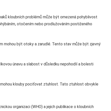
znaků kloubních problémů může být omezená pohyblivost
 ohýbáním, otočením nebo prodlužováním postiženého
em mohou být otoky a zarudlé. Tento stav může být zjevný
lkovou únavu a slabost v důsledku nepohodlí a bolesti
 mohou klouby pociťovat ztuhlost. Tato ztuhlost obvykle
ickou organizaci (WHO) a jejich publikace o kloubních