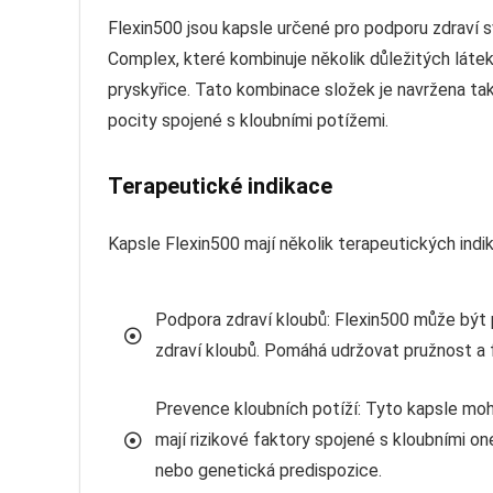
Flexin500 jsou kapsle určené pro podporu zdraví sv
Complex, které kombinuje několik důležitých látek
pryskyřice. Tato kombinace složek je navržena ta
pocity spojené s kloubními potížemi.
Terapeutické indikace
Kapsle Flexin500 mají několik terapeutických indi
Podpora zdraví kloubů: Flexin500 může být 
zdraví kloubů. Pomáhá udržovat pružnost a 
Prevence kloubních potíží: Tyto kapsle moho
mají rizikové faktory spojené s kloubními on
nebo genetická predispozice.