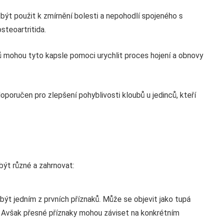
být použit k zmírnění bolesti a nepohodlí spojeného s
osteoartritida.
ů mohou tyto kapsle pomoci urychlit proces hojení a obnovy
oporučen pro zlepšení pohyblivosti kloubů u jedinců, kteří
být různé a zahrnovat:
ýt jedním z prvních příznaků. Může se objevit jako tupá
. Avšak přesné příznaky mohou záviset na konkrétním