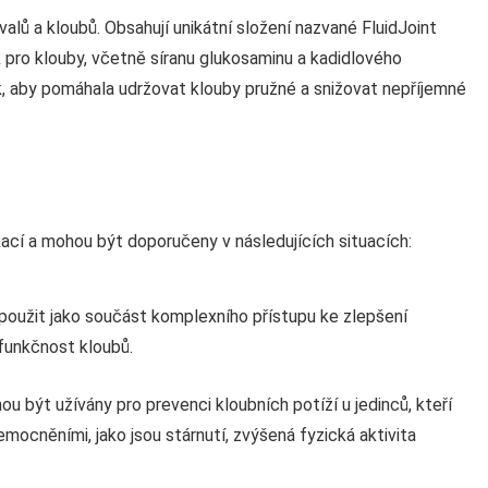
alů a kloubů. Obsahují unikátní složení nazvané FluidJoint
 pro klouby, včetně síranu glukosaminu a kadidlového
k, aby pomáhala udržovat klouby pružné a snižovat nepříjemné
kací a mohou být doporučeny v následujících situacích:
použit jako součást komplexního přístupu ke zlepšení
funkčnost kloubů.
u být užívány pro prevenci kloubních potíží u jedinců, kteří
emocněními, jako jsou stárnutí, zvýšená fyzická aktivita