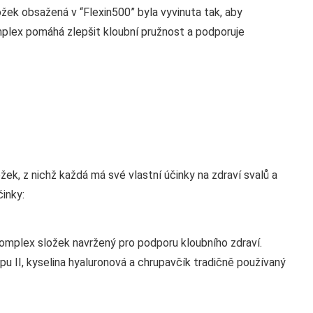
žek obsažená v “Flexin500” byla vyvinuta tak, aby
omplex pomáhá zlepšit kloubní pružnost a podporuje
ek, z nichž každá má své vlastní účinky na zdraví svalů a
inky:
komplex složek navržený pro podporu kloubního zdraví.
pu II, kyselina hyaluronová a chrupavčík tradičně používaný