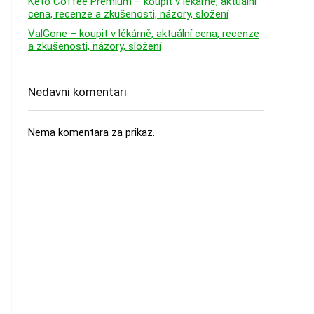
Keto Coffee Premium – koupit v lékárně, aktuální
cena, recenze a zkušenosti, názory, složení
ValGone – koupit v lékárně, aktuální cena, recenze
a zkušenosti, názory, složení
Nedavni komentari
Nema komentara za prikaz.