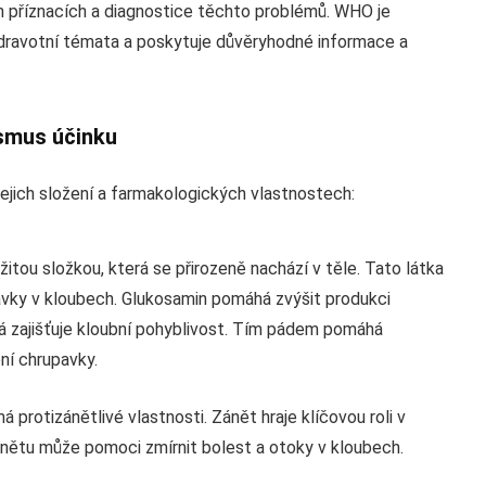
h příznacích a diagnostice těchto problémů. WHO je
 zdravotní témata a poskytuje důvěryhodné informace a
smus účinku
ejich složení a farmakologických vlastnostech:
žitou složkou, která se přirozeně nachází v těle. Tato látka
upavky v kloubech. Glukosamin pomáhá zvýšit produkci
erá zajišťuje kloubní pohyblivost. Tím pádem pomáhá
ní chrupavky.
 protizánětlivé vlastnosti. Zánět hraje klíčovou roli v
 zánětu může pomoci zmírnit bolest a otoky v kloubech.