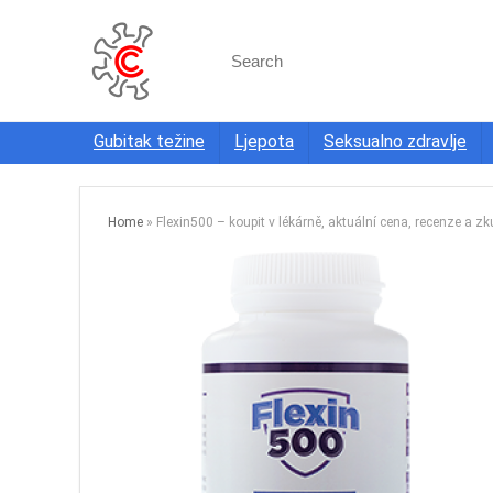
Search
for:
Gubitak težine
Ljepota
Seksualno zdravlje
Home
»
Flexin500 – koupit v lékárně, aktuální cena, recenze a zk