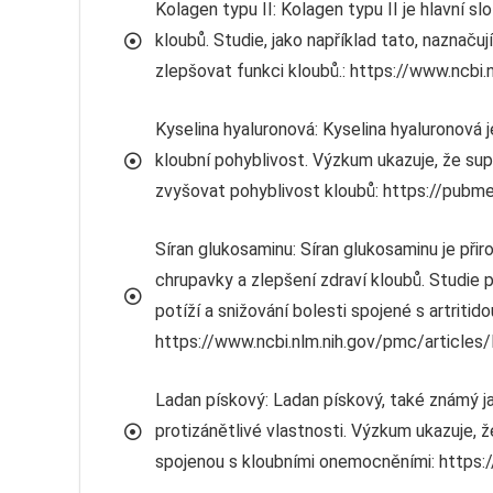
Kolagen typu II: Kolagen typu II je hlavní s
kloubů. Studie, jako například tato, naznaču
zlepšovat funkci kloubů.: https://www.ncb
Kyselina hyaluronová: Kyselina hyaluronová 
kloubní pohyblivost. Výzkum ukazuje, že su
zvyšovat pohyblivost kloubů: https://pubm
Síran glukosaminu: Síran glukosaminu je přiro
chrupavky a zlepšení zdraví kloubů. Studie 
potíží a snižování bolesti spojené s artritido
https://www.ncbi.nlm.nih.gov/pmc/articl
Ladan pískový: Ladan pískový, také známý ja
protizánětlivé vlastnosti. Výzkum ukazuje, 
spojenou s kloubními onemocněními: https