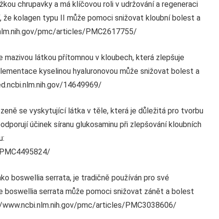
ložkou chrupavky a má klíčovou roli v udržování a regeneraci
jí, že kolagen typu II může pomoci snižovat kloubní bolest a
i.nlm.nih.gov/pmc/articles/PMC2617755/
je mazivou látkou přítomnou v kloubech, která zlepšuje
plementace kyselinou hyaluronovou může snižovat bolest a
ed.ncbi.nlm.nih.gov/14649969/
zeně se vyskytující látka v těle, která je důležitá pro tvorbu
podporují účinek síranu glukosaminu při zlepšování kloubních
u:
es/PMC4495824/
ko boswellia serrata, je tradičně používán pro své
že boswellia serrata může pomoci snižovat zánět a bolest
://www.ncbi.nlm.nih.gov/pmc/articles/PMC3038606/