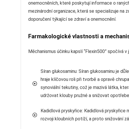
onemocněních, které poskytují informace o ranýc
mezinárodní organizace, která se specializuje na
doporučení týkající se zdraví a onemocnění.
Farmakologické vlastnosti a mechani
Měchanismus účinku kapslí “Flexin500” spočívá v j
Síran glukosaminu: Síran glukosaminu je důle
hraje klíčovou roli při tvorbě a opravě chr
synoviální tekutiny, což je mazivá látka, kt
udržovat klouby pružné a snižovat opotřebe
Kadidlová pryskyřice: Kadidlová pryskyřice má
rozvoji kloubních potíží, a proto snižování