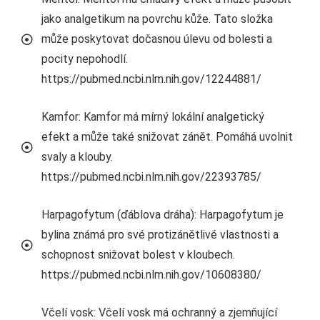
jako analgetikum na povrchu kůže. Tato složka
může poskytovat dočasnou úlevu od bolesti a
pocity nepohodlí.
https://pubmed.ncbi.nlm.nih.gov/12244881/
Kamfor: Kamfor má mírný lokální analgetický
efekt a může také snižovat zánět. Pomáhá uvolnit
svaly a klouby.
https://pubmed.ncbi.nlm.nih.gov/22393785/
Harpagofytum (ďáblova dráha): Harpagofytum je
bylina známá pro své protizánětlivé vlastnosti a
schopnost snižovat bolest v kloubech.
https://pubmed.ncbi.nlm.nih.gov/10608380/
Včelí vosk: Včelí vosk má ochranný a zjemňující