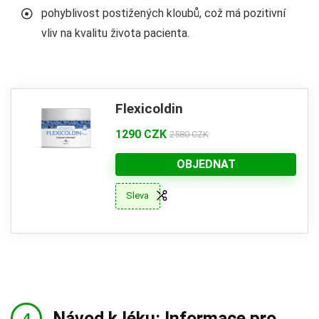
pohyblivost postižených kloubů, což má pozitivní
vliv na kvalitu života pacienta.
Flexicoldin
1290 CZK
2580 CZK
OBJEDNAT
Sleva
Návod k léku: Informace pro