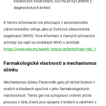
kloubových strukturách, což může být jedním z
diagnostických kritérií.
K těmto informacím lze přistoupit z autoritativního
zdravotnického zdroje, jako je Světová zdravotnická
organizace (WHO). Více informací o časných příznacích
artritidy lze najít na stránkách WHO o artritidě.
https://www.who.int/health-topics/arthritis#tab=tab_1
Farmakologické vlastnosti a mechanismus
účinku
Mechanismus účinku Flexicoldin gelu při léčbě bolesti v
svalích a kloubech spočívá v jeho farmakologických
vlastnostech. Tento gel má schopnost ovlivnit určité
procesy v těle, které jsou spojeny s bolestí a zánětem v