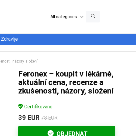
All categories
Zdravlje
šenosti, názory, složení
Feronex – koupit v lékárně,
aktuální cena, recenze a
zkušenosti, názory, složení
Certifikováno
39 EUR
78 EUR
OBJEDNAT