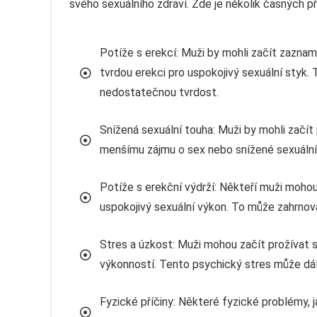
svého sexuálního zdraví. Zde je několik časných p
Potíže s erekcí: Muži by mohli začít zazna
tvrdou erekci pro uspokojivý sexuální styk.
nedostatečnou tvrdost.
Snížená sexuální touha: Muži by mohli začít
menšímu zájmu o sex nebo snížené sexuální 
Potíže s erekční výdrží: Někteří muži moho
uspokojivý sexuální výkon. To může zahrnov
Stres a úzkost: Muži mohou začít prožívat s
výkonností. Tento psychický stres může dál
Fyzické příčiny: Některé fyzické problémy, 