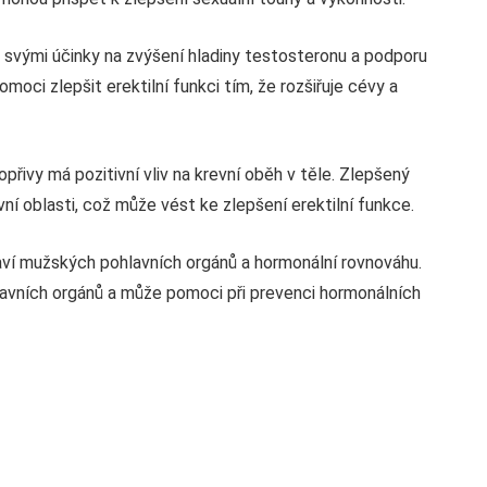
mý svými účinky na zvýšení hladiny testosteronu a podporu
oci zlepšit erektilní funkci tím, že rozšiřuje cévy a
opřivy má pozitivní vliv na krevní oběh v těle. Zlepšený
ní oblasti, což může vést ke zlepšení erektilní funkce.
raví mužských pohlavních orgánů a hormonální rovnováhu.
avních orgánů a může pomoci při prevenci hormonálních