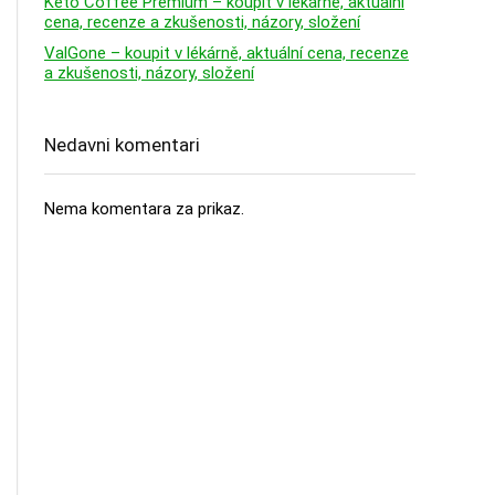
Keto Coffee Premium – koupit v lékárně, aktuální
cena, recenze a zkušenosti, názory, složení
ValGone – koupit v lékárně, aktuální cena, recenze
a zkušenosti, názory, složení
Nedavni komentari
Nema komentara za prikaz.