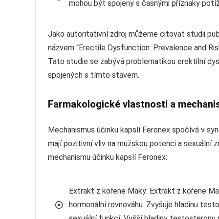
mohou být spojeny s časnými příznaky potíž
Jako autoritativní zdroj můžeme citovat studii pu
názvem “Erectile Dysfunction: Prevalence and Risk
Tato studie se zabývá problematikou erektilní dy
spojených s tímto stavem.
Farmakologické vlastnosti a mechani
Mechanismus účinku kapslí Feronex spočívá v syne
mají pozitivní vliv na mužskou potenci a sexuální 
mechanismu účinku kapslí Feronex:
Extrakt z kořene Maky: Extrakt z kořene Ma
hormonální rovnováhu. Zvyšuje hladinu test
sexuální funkcí. Vyšší hladiny testosteronu