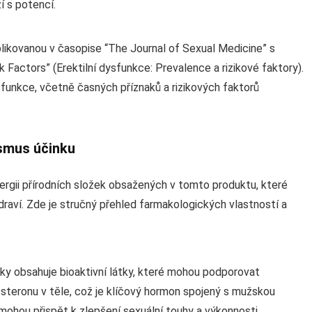
í s potencí.
blikovanou v časopise “The Journal of Sexual Medicine” s
 Factors” (Erektilní dysfunkce: Prevalence a rizikové faktory).
sfunkce, včetně časných příznaků a rizikových faktorů
smus účinku
rgii přírodních složek obsažených v tomto produktu, které
zdraví. Zde je stručný přehled farmakologických vlastností a
ky obsahuje bioaktivní látky, které mohou podporovat
osteronu v těle, což je klíčový hormon spojený s mužskou
 mohou přispět k zlepšení sexuální touhy a výkonnosti.