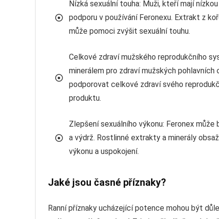
Nízká sexuální touha: Muži, kteří mají nízko
podporu v používání Feronexu. Extrakt z ko
může pomoci zvýšit sexuální touhu.
Celkové zdraví mužského reprodukčního syst
minerálem pro zdraví mužských pohlavních or
podporovat celkové zdraví svého reprodukč
produktu.
Zlepšení sexuálního výkonu: Feronex může bý
a výdrž. Rostlinné extrakty a minerály obs
výkonu a uspokojení.
Jaké jsou časné příznaky?
Ranní příznaky ucházející potence mohou být důle