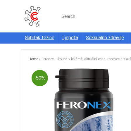
Search
for:
Gubitak težine
Ljepota
Seksualno zdravlje
Home
»
Feronex – koupit v lékárně, aktuální cena, recenze a zku
-50%