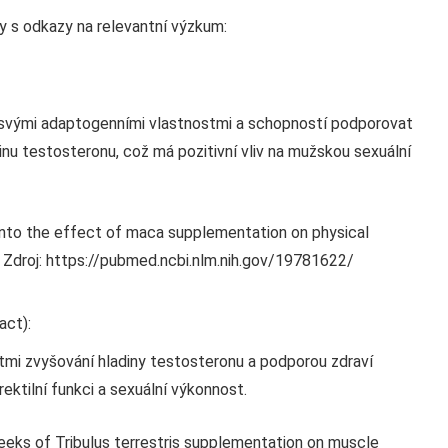
ky s odkazy na relevantní výzkum:
 svými adaptogenními vlastnostmi a schopností podporovat
nu testosteronu, což má pozitivní vliv na mužskou sexuální
 into the effect of maca supplementation on physical
. Zdroj: https://pubmed.ncbi.nlm.nih.gov/19781622/
act):
stmi zvyšování hladiny testosteronu a podporou zdraví
ktilní funkci a sexuální výkonnost.
eks of Tribulus terrestris supplementation on muscle