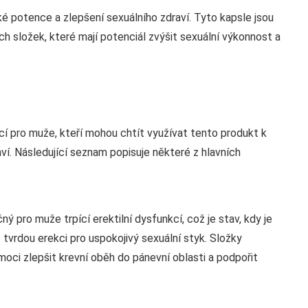
é potence a zlepšení sexuálního zdraví. Tyto kapsle jsou
ch složek, které mají potenciál zvýšit sexuální výkonnost a
cí pro muže, kteří mohou chtít využívat tento produkt k
í. Následující seznam popisuje některé z hlavních
 pro muže trpící erektilní dysfunkcí, což je stav, kdy je
vrdou erekci pro uspokojivý sexuální styk. Složky
moci zlepšit krevní oběh do pánevní oblasti a podpořit