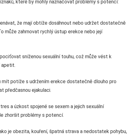
říznaků, které by mohly naznačovat problémy s potencí:
menávat, že mají obtíže dosáhnout nebo udržet dostatečně
 To může zahrnovat rychlý ústup erekce nebo její
 pociťovat sníženou sexuální touhu, což může vést k
apetit.
u mít potíže s udržením erekce dostatečně dlouho pro
at předčasnou ejakulaci.
tres a úzkost spojené se sexem a jejich sexuální
e zhoršit problémy s potencí.
jako je obezita, kouření, špatná strava a nedostatek pohybu,