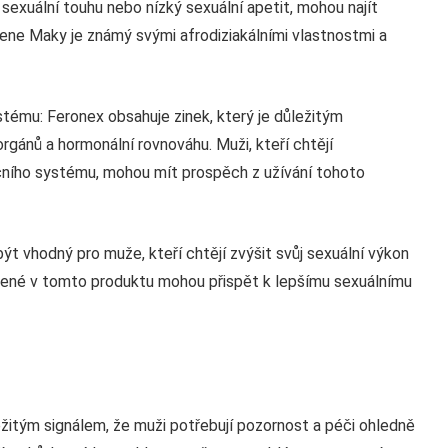
u sexuální touhu nebo nízký sexuální apetit, mohou najít
řene Maky je známý svými afrodiziakálními vlastnostmi a
ému: Feronex obsahuje zinek, který je důležitým
gánů a hormonální rovnováhu. Muži, kteří chtějí
ního systému, mohou mít prospěch z užívání tohoto
t vhodný pro muže, kteří chtějí zvýšit svůj sexuální výkon
ažené v tomto produktu mohou přispět k lepšímu sexuálnímu
žitým signálem, že muži potřebují pozornost a péči ohledně