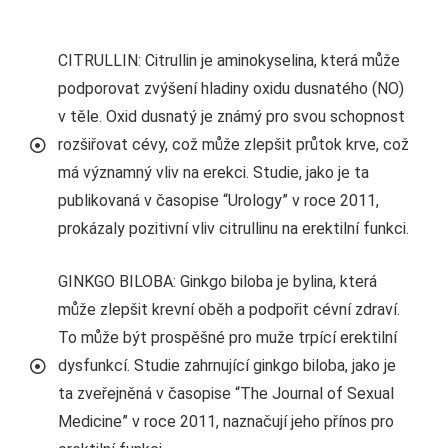
CITRULLIN: Citrullin je aminokyselina, která může
podporovat zvýšení hladiny oxidu dusnatého (NO)
v těle. Oxid dusnatý je známý pro svou schopnost
rozšiřovat cévy, což může zlepšit průtok krve, což
má významný vliv na erekci. Studie, jako je ta
publikovaná v časopise “Urology” v roce 2011,
prokázaly pozitivní vliv citrullinu na erektilní funkci.
GINKGO BILOBA: Ginkgo biloba je bylina, která
může zlepšit krevní oběh a podpořit cévní zdraví.
To může být prospěšné pro muže trpící erektilní
dysfunkcí. Studie zahrnující ginkgo biloba, jako je
ta zveřejněná v časopise “The Journal of Sexual
Medicine” v roce 2011, naznačují jeho přínos pro