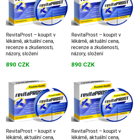
RevitaProst – koupit v
RevitaProst – koupit v
lékárně, aktuální cena,
lékárně, aktuální cena,
recenze a zkušenosti,
recenze a zkušenosti,
názory, složení
názory, složení
890 CZK
890 CZK
RevitaProst – koupit v
RevitaProst – koupit v
lékárně, aktuální cena,
lékárně, aktuální cena,