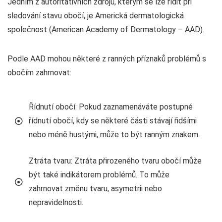
Jedním z autoritativních zdrojů, kterým se lze řídit při
sledování stavu obočí, je Americká dermatologická
společnost (American Academy of Dermatology – AAD).
Podle AAD mohou některé z ranných příznaků problémů s
obočím zahrnovat:
Řídnutí obočí: Pokud zaznamenáváte postupné
řídnutí obočí, kdy se některé části stávají řidšími
nebo méně hustými, může to být ranným znakem.
Ztráta tvaru: Ztráta přirozeného tvaru obočí může
být také indikátorem problémů. To může
zahrnovat změnu tvaru, asymetrii nebo
nepravidelnosti.