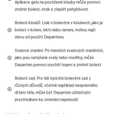
Aplikace gelu na postižené klouby může pomoci
zmírnit bolest, otok a zlepšit pohyblivost.
Bolesti kloubů: Lidé s bolestmi v kloubech, jako je
bolest v koleni, lokti nebo rameni, mohou najít
úlevu od použití Depantenu.
Svalové zranění: Po menších svalových zraněních,
jako jsou natažené svaly nebo modřiny, může
Depanten pomoci urychlit hojení a zmírnit bolest.
Bolesti zad: Pro lidi trpícími bolestmi zad z
různých důvodů, včetně například nesprávného
držení těla, může být Depanten užitečným
prostředkem ke zmírnění nepohodlí.