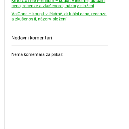
Keto Coffee Premium – koupit v lékárně, aktuální
cena, recenze a zkušenosti, názory, složení
ValGone – koupit v lékárně, aktuální cena, recenze
a zkušenosti, názory, složení
Nedavni komentari
Nema komentara za prikaz.