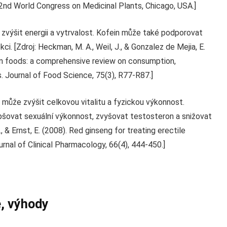
nd World Congress on Medicinal Plants, Chicago, USA.]
 zvýšit energii a vytrvalost. Kofein může také podporovat
kci. [Zdroj: Heckman, M. A., Weil, J., & Gonzalez de Mejia, E.
) in foods: a comprehensive review on consumption,
s. Journal of Food Science, 75(3), R77-R87.]
 může zvýšit celkovou vitalitu a fyzickou výkonnost.
pšovat sexuální výkonnost, zvyšovat testosteron a snižovat
 C., & Ernst, E. (2008). Red ginseng for treating erectile
urnal of Clinical Pharmacology, 66(4), 444-450.]
e, výhody