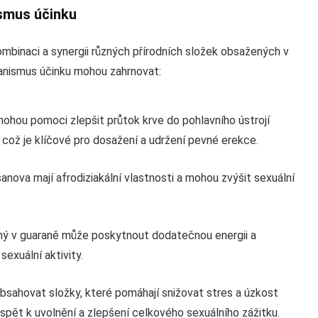
smus účinku
binaci a synergii různých přírodních složek obsažených v
anismus účinku mohou zahrnovat:
mohou pomoci zlepšit průtok krve do pohlavního ústrojí
 což je klíčové pro dosažení a udržení pevné erekce.
nova mají afrodiziakální vlastnosti a mohou zvýšit sexuální
ný v guaraně může poskytnout dodatečnou energii a
exuální aktivity.
sahovat složky, které pomáhají snižovat stres a úzkost
spět k uvolnění a zlepšení celkového sexuálního zážitku.