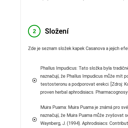
Složení
Zde je seznam složek kapek Casanova a jejich efe
Phallus Impudicus: Tato složka byla tradičně
naznačují, že Phallus Impudicus může mít po
testosteronu a podporovat erekci. [Zdroj: Kotta
proven herbal aphrodisiacs. Pharmacognosy 
Muira Puama: Muira Puama je známá pro své 
naznačují, že Muira Puama může zvyšovat sex
Waynberg, J. (1994). Aphrodisiacs: Contributi