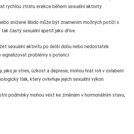
t rychlou ztrátu erekce během sexuální aktivity.
 nebo snížené libido může být znamením možných potíží s
ak častý sexuální apetit jako dříve.
et sexuální aktivitu po delší dobu nebo nedostatek
 signalizovat problémy s potencí.
 jako je stres, úzkost a deprese, mohou hrát roli v oslabení
ogický tlak, který ovlivňuje jejich sexuální výkon.
otní podmínky mohou vést ke změnám v hormonálním stavu,