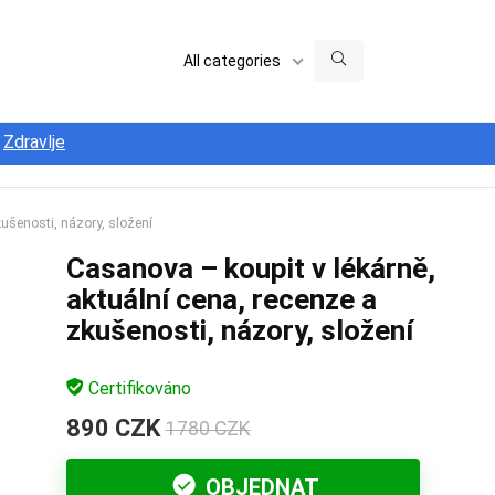
All categories
Zdravlje
kušenosti, názory, složení
Casanova – koupit v lékárně,
aktuální cena, recenze a
zkušenosti, názory, složení
Certifikováno
890 CZK
1780 CZK
OBJEDNAT