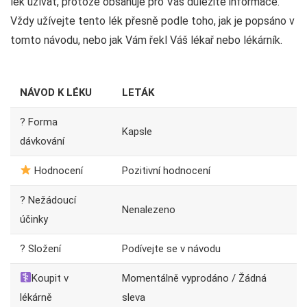
lék užívat, protože obsahuje pro Vás důležité informace.
Vždy užívejte tento lék přesně podle toho, jak je popsáno v
tomto návodu, nebo jak Vám řekl Váš lékař nebo lékárník.
NÁVOD K LÉKU
LETÁK
? Forma
Kapsle
dávkování
Hodnocení
Pozitivní hodnocení
? Nežádoucí
Nenalezeno
účinky
? Složení
Podívejte se v návodu
Koupit v
Momentálně vyprodáno / Žádná
lékárně
sleva