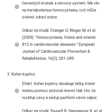
červených krvinek a nervový systém. Má vliv
na metabolismus homocysteinu, což může
ovlivnit zdraví srdce.
Odkaz na studii: Stanger O, Weger M, et al.
(2009). “Homocysteine, folate and vitamin
B12 in cardiovascular diseases.” European
Journal of Cardiovascular Prevention &
Rehabilitation, 16(3), 281-289.
Kořen kopřivy:
Efekt: Kořen kopřivy obsahuje látky, které
mohou pomoci snižovat krevní tlak tím, že
rozšiřují cévy a snižují periferní cévní odpor.
Odkaz na studii: Yousefi B, Hassanpour K, et al.