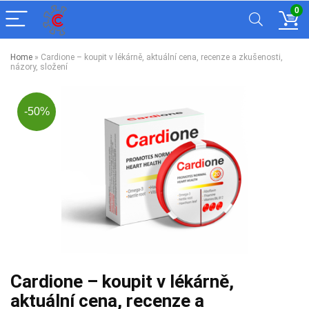
0
Home
»
Cardione – koupit v lékárně, aktuální cena, recenze a zkušenosti,
názory, složení
-50%
Cardione – koupit v lékárně,
aktuální cena, recenze a