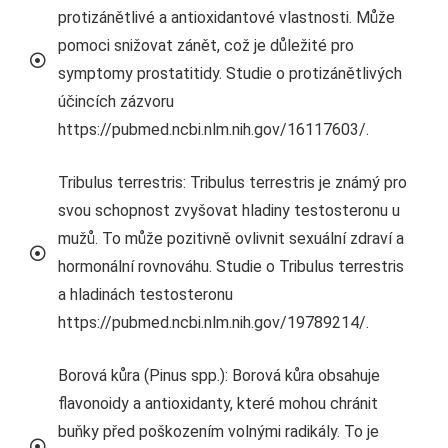
protizánětlivé a antioxidantové vlastnosti. Může
pomoci snižovat zánět, což je důležité pro
symptomy prostatitidy. Studie o protizánětlivých
účincích zázvoru
https://pubmed.ncbi.nlm.nih.gov/16117603/.
Tribulus terrestris: Tribulus terrestris je známý pro
svou schopnost zvyšovat hladiny testosteronu u
mužů. To může pozitivně ovlivnit sexuální zdraví a
hormonální rovnováhu. Studie o Tribulus terrestris
a hladinách testosteronu
https://pubmed.ncbi.nlm.nih.gov/19789214/.
Borová kůra (Pinus spp.): Borová kůra obsahuje
flavonoidy a antioxidanty, které mohou chránit
buňky před poškozením volnými radikály. To je