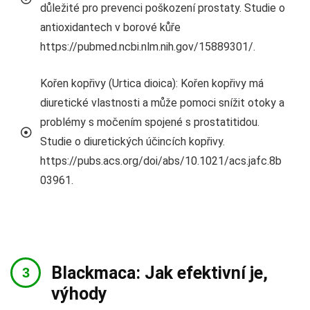
důležité pro prevenci poškození prostaty. Studie o
antioxidantech v borové kůře
https://pubmed.ncbi.nlm.nih.gov/15889301/.
Kořen kopřivy (Urtica dioica): Kořen kopřivy má
diuretické vlastnosti a může pomoci snížit otoky a
problémy s močením spojené s prostatitidou.
Studie o diuretických účincích kopřivy.
https://pubs.acs.org/doi/abs/10.1021/acs.jafc.8b
03961.
Blackmaca: Jak efektivní je,
výhody