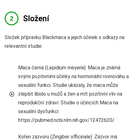
Složení
Složek přípravku Blackmaca a jejich účinek s odkazy na
relevantní studie:
Maca černá (Lepidium meyenii): Maca je známá
svými pozitivními účinky na hormonální rovnováhu a
sexuální funkci. Studie ukázaly, že maca může
zlepšit libido u mužů a žen a mít pozitivní vliv na
reprodukční zdraví. Studie o účincích Maca na
sexuální dysfunkci
https://pubmed.ncbi.nlm.nih.gov/12472620/.
Kořen zázvoru (Zingiber officinale): Zázvor má