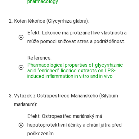
pharmacology
Kořen lékořice (Glycyrrhiza glabra):
Efekt: Lékořice má protizánětlivé vlastnosti a
může pomoci snižovat stres a podrážděnost.
Reference:
Pharmacological properties of glycyrrhizinic
acid “enriched” licorice extracts on LPS-
induced inflammation in vitro and in vivo
Výtažek z Ostropestřece Mariánského (Silybum
marianum):
Efekt: Ostropestřec mariánský má
hepatoprotektivní účinky a chrání játra před
poškozením.