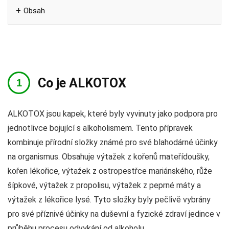
Obsah
Co je ALKOTOX
ALKOTOX jsou kapek, které byly vyvinuty jako podpora pro
jednotlivce bojující s alkoholismem. Tento přípravek
kombinuje přírodní složky známé pro své blahodárné účinky
na organismus. Obsahuje výtažek z kořenů mateřídoušky,
kořen lékořice, výtažek z ostropestřce mariánského, růže
šípkové, výtažek z propolisu, výtažek z peprné máty a
výtažek z lékořice lysé. Tyto složky byly pečlivě vybrány
pro své příznivé účinky na duševní a fyzické zdraví jedince v
průběhu procesu odvykání od alkoholu.